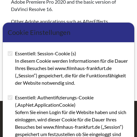
Adobe Premiere Pro 2020 and the basic version of
DaVinci Resolve 16.
Other Adobe applications such as AfterEffects,
Photoshop, etc. can be booked on request for a one-
Cookie Einstellungen
month term, in which case the costs are borne by the
respective user.
Essentiell: Session-Cookie (s)
Arrangements can be made to book our editing suite
In diesem Cookie werden Informationen für die Dauer
for a usage fee. In the section “
Technical rentals
” you
Ihres Besuches bei www.filmhaus-frankfurt.de
can check for the availability of the editing suite and
(„Session“) gespeichert, die für die Funktionsfähigkeit
book it.
der Website notwendig sind.
Essentiell: Authentifizierungs-Cookie
(.AspNet.ApplicationCookie)
Sofern Sie einen Login für die Website haben und sich
Filmhaus Frankfurt
Activities
einloggen, wird dieser Cookie für die Dauer Ihres
About us
Imagine
Besuches bei www.filmhaus-frankfurt.de („Session“)
gespeichert um festzustellen ob Sie eingeloggt sind
Team
Cooperation Festivals