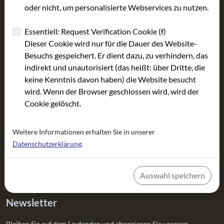
oder nicht, um personalisierte Webservices zu nutzen.
Directions / accessibility
Filmland Hesse
Statutes
episodic film 15x3
Essentiell: Request Verification Cookie (f)
Become a member
Dieser Cookie wird nur für die Dauer des Website-
Become a supporter
Besuchs gespeichert. Er dient dazu, zu verhindern, das
indirekt und unautorisiert (das heißt: über Dritte, die
Press
keine Kenntnis davon haben) die Website besucht
30-year anniversary
wird. Wenn der Browser geschlossen wird, wird der
Cookie gelöscht.
Kontakt
Fahrgasse 89
Weitere Informationen erhalten Sie in unserer
Datenschutzerklärung
.
60311 Frankfurt
Tel.:
069 / 13 37 99 94
eMail:
info@filmhaus-frankfurt.de
Auswahl speichern
Newsletter
Bleiben Sie auf dem Laufenden und abonnieren Sie unseren