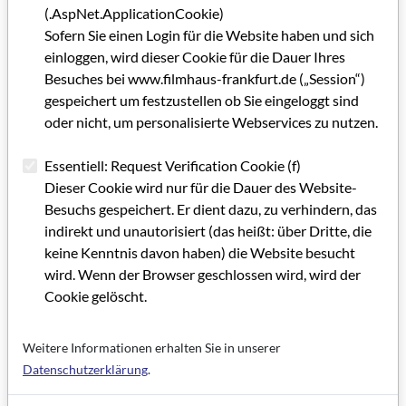
(.AspNet.ApplicationCookie)
Sofern Sie einen Login für die Website haben und sich
einloggen, wird dieser Cookie für die Dauer Ihres
GRIP 60,5
Besuches bei www.filmhaus-frankfurt.de („Session“)
gespeichert um festzustellen ob Sie eingeloggt sind
Grußwort GRIP 60,5
oder nicht, um personalisierte Webservices zu nutzen.
IMPRESSUM GRIP 60,5
Essentiell: Request Verification Cookie (f)
Dieser Cookie wird nur für die Dauer des Website-
Editorial GRIP 60,5
Besuchs gespeichert. Er dient dazu, zu verhindern, das
Dank an alle
indirekt und unautorisiert (das heißt: über Dritte, die
keine Kenntnis davon haben) die Website besucht
Filmhaus mit Ausblick
wird. Wenn der Browser geschlossen wird, wird der
Cookie gelöscht.
Der Blick zurück nach vorn
Das Filmhaus und Ralph Förg – ein perfektes Paar
Weitere Informationen erhalten Sie in unserer
Datenschutzerklärung
.
30 Jahre – erst oder schon?