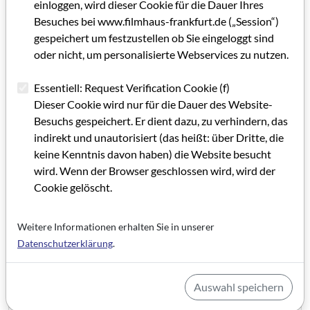
einloggen, wird dieser Cookie für die Dauer Ihres
Grußwort GRIP 60,5
Besuches bei www.filmhaus-frankfurt.de („Session“)
gespeichert um festzustellen ob Sie eingeloggt sind
IMPRESSUM GRIP 60,5
oder nicht, um personalisierte Webservices zu nutzen.
Editorial GRIP 60,5
Essentiell: Request Verification Cookie (f)
Dank an alle
Dieser Cookie wird nur für die Dauer des Website-
Besuchs gespeichert. Er dient dazu, zu verhindern, das
Filmhaus mit Ausblick
indirekt und unautorisiert (das heißt: über Dritte, die
Der Blick zurück nach vorn
keine Kenntnis davon haben) die Website besucht
wird. Wenn der Browser geschlossen wird, wird der
Das Filmhaus und Ralph Förg – ein perfektes Paar
Cookie gelöscht.
30 Jahre – erst oder schon?
Weitere Informationen erhalten Sie in unserer
Ein Haus für den Film
Datenschutzerklärung
.
Geerdet und angenommen!
Auswahl speichern
Für Netzwerker unverzichtbar