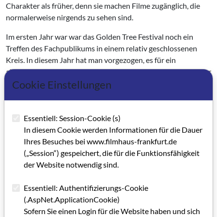
Charakter als früher, denn sie machen Filme zugänglich, die
normalerweise nirgends zu sehen sind.
Im ersten Jahr war war das Golden Tree Festival noch ein
Treffen des Fachpublikums in einem relativ geschlossenen
Kreis. In diesem Jahr hat man vorgezogen, es für ein
allgemeines Publikum zu öffnen. Dazu Karnick: "Das Cine-Star
Cookie Einstellungen
Metropolis war dafür der geeignete Ort, sowohl für die Foren,
die ich betreut habe, als auch für die Filmvorführungen und als
Treffpunkt für Filmschaffende wie Gäste. Ich hoffe sehr, die
Essentiell: Session-Cookie (s)
chinesischen Veranstalter verfolgen den eingeschlagenen
In diesem Cookie werden Informationen für die Dauer
Weg auch weiter.“
Ihres Besuches bei www.filmhaus-frankfurt.de
(„Session“) gespeichert, die für die Funktionsfähigkeit
Kategorie: Hintergrundbericht (GRIP FORUM)
der Website notwendig sind.
Schlagworte: Dokumentarfilm, Festival
Essentiell: Authentifizierungs-Cookie
(.AspNet.ApplicationCookie)
Artikel im PDF aufrufen
Sofern Sie einen Login für die Website haben und sich