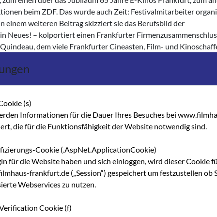
ionen beim ZDF. Das wurde auch Zeit: Festivalmitarbeiter organi
in einem weiteren Beitrag skizziert sie das Berufsbild der
ein Neues! – kolportiert einen Frankfurter Firmenzusammenschlus
Quindeau, dem viele Frankfurter Cineasten, Film- und Kinoschaff
 waren, ist zu früh verstorben. Wir erinnern an ihn im Nachruf vo
lungen
 seiner als großen Humanisten und großzügigen Menschen gedenken.
r und abrufbar sein auf unserer Homepage www.filmaus-frankfurt
e gewohnt das kommende Seminarprogramm des Filmhauses.
Cookie (s)
erden Informationen für die Dauer Ihres Besuches bei www.filmha
hert, die für die Funktionsfähigkeit der Website notwendig sind.
ifizierungs-Cookie (.AspNet.ApplicationCookie)
gin für die Website haben und sich einloggen, wird dieser Cookie f
lmhaus-frankfurt.de („Session“) gespeichert um festzustellen ob S
sierte Webservices zu nutzen.
Verification Cookie (f)