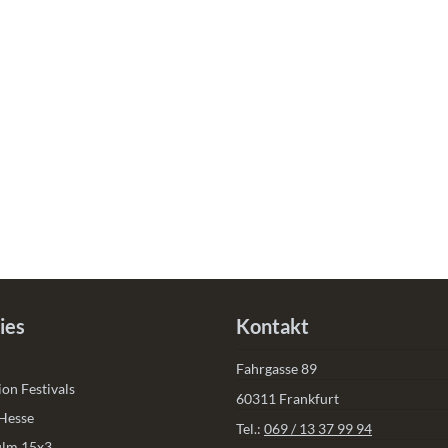
ies
Kontakt
Fahrgasse 89
on Festivals
60311 Frankfurt
 Hesse
Tel.:
069 / 13 37 99 94
film 15x3