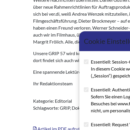
über neue Rahmenrichtlinien für Auftragsprodukt
sich bei ver.di, weiß Andrea Wenzek mitzuteilen, 
Filmgeschäftsführung. Dieter Brockmeyer – auf 
haben einen Freund verloren. Werner Schneider-
auch wir im Filmhaus, über lange Jahre verbunden
Cookie Einstel
Margrit Frölich. Alle, die ihn kannten, werden
Unsere GRIP 57 wird komplett wieder nachlesba
dort findet sich auch wie hier im Heft und wi
Essentiell: Session-
In diesem Cookie w
Eine spannende Lektüre der GRIP 57 wünscht
(„Session“) gespeic
Ihr Redaktionsteam
Essentiell: Authent
Sofern Sie einen Lo
Kategorie: Editorial
Besuches bei www.fi
Schlagworte: GRIP, Dokumentarfilm
nicht, um personali
Essentiell: Request 
Artikel im PDF aufrufen