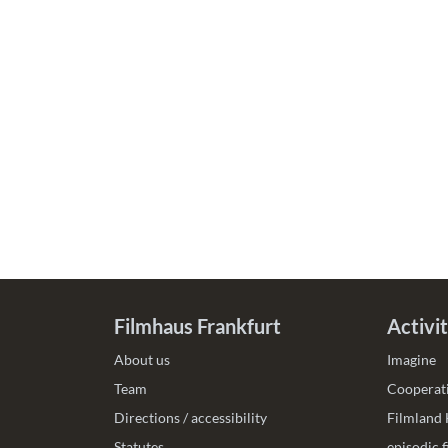
Filmhaus Frankfurt
Activit
About us
Imagine
Team
Cooperati
Directions / accessibility
Filmland
Statutes
episodic 