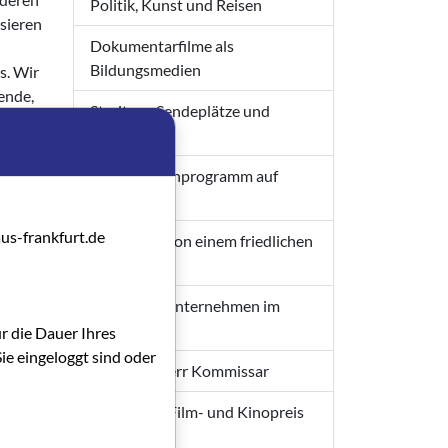
Politik, Kunst und Reisen
sieren
Dokumentarfilme als
Bildungsmedien
s. Wir
ende,
Streit um Sendeplätze und
n
Honorare
Kein Nischenprogramm auf
.de;
Festivals
us-frankfurt.de
Der Traum von einem friedlichen
Mutterland
Ein junges Unternehmen im
Aufwind
ür die Dauer Ihres
ie eingeloggt sind oder
Alles klar Herr Kommissar
Hessischer Film- und Kinopreis
2017