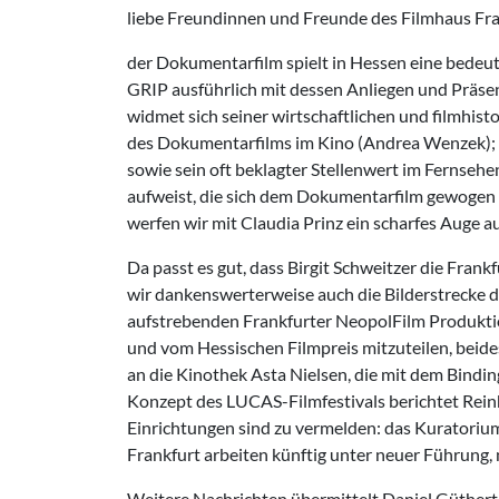
liebe Freundinnen und Freunde des Filmhaus Fra
der Dokumentarfilm spielt in Hessen eine bedeut
GRIP ausführlich mit dessen Anliegen und Präse
widmet sich seiner wirtschaftlichen und filmhis
des Dokumentarfilms im Kino (Andrea Wenzek); u
sowie sein oft beklagter Stellenwert im Fernseh
aufweist, die sich dem Dokumentarfilm gewogen 
werfen wir mit Claudia Prinz ein scharfes Auge au
Da passt es gut, dass Birgit Schweitzer die Fran
wir dankenswerterweise auch die Bilderstrecke 
aufstrebenden Frankfurter NeopolFilm Produktio
und vom Hessischen Filmpreis mitzuteilen, beid
an die Kinothek Asta Nielsen, die mit dem Bindi
Konzept des LUCAS-Filmfestivals berichtet Reinha
Einrichtungen sind zu vermelden: das Kuratoriu
Frankfurt arbeiten künftig unter neuer Führung, 
Weitere Nachrichten übermittelt Daniel Güthert