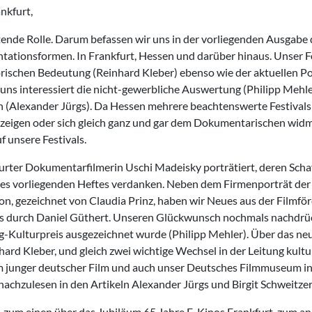
nkfurt,
ende Rolle. Darum befassen wir uns in der vorliegenden Ausgabe 
ntationsformen. In Frankfurt, Hessen und darüber hinaus. Unser 
torischen Bedeutung (Reinhard Kleber) ebenso wie der aktuellen Po
ns interessiert die nicht-gewerbliche Auswertung (Philipp Mehle
en (Alexander Jürgs). Da Hessen mehrere beachtenswerte Festivals
zeigen oder sich gleich ganz und gar dem Dokumentarischen wid
f unsere Festivals.
kfurter Dokumentarfilmerin Uschi Madeisky porträtiert, deren Scha
des vorliegenden Heftes verdanken. Neben dem Firmenporträt der
n, gezeichnet von Claudia Prinz, haben wir Neues aus der Filmfö
es durch Daniel Güthert. Unseren Glückwunsch nochmals nachdrü
ng-Kulturpreis ausgezeichnet wurde (Philipp Mehler). Über das ne
rd Kleber, und gleich zwei wichtige Wechsel in der Leitung kultu
m junger deutscher Film und auch unser Deutsches Filmmuseum i
nachzulesen in den Artikeln Alexander Jürgs und Birgit Schweitzer
, zum einen über das Jubiläum 65 Jahre E-Kinos Frankfurt, zum a