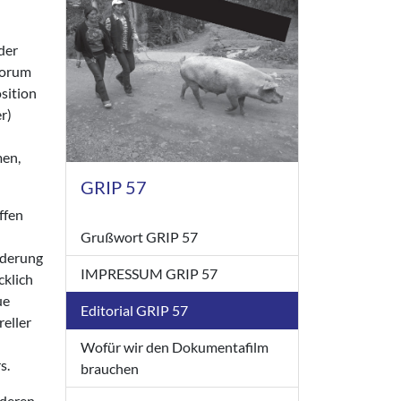
der
Forum
sition
r)
men,
GRIP 57
ffen
Grußwort GRIP 57
rderung
IMPRESSUM GRIP 57
cklich
ue
Editorial GRIP 57
reller
n
Wofür wir den Dokumentafilm
s.
brauchen
nderen