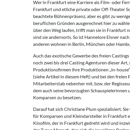
Wer in Frankfurt eine Karriere als Film- oder Fe
Frankfurt und etliche private oder Off-Theater 
beachtete Bühnenpräsenz, aber es gibt zu wenig
beruflichen Gründen ausgerechnet hier zu wählen.
über den Weg laufen, trifft man sie in Frankfur
sind sie andernorts. So ist Hannelore Elsner nac
anderen wohnen in Berlin, München oder Hambu
Auch das exotische Gewerbe des freien Castings f
noch zwei bis drei Casting Agenturen dieser Art
Produktionsfirmen ihre Produktionen „in-house“, 
(siehe Artikel in diesem Heft) und bei den frei
Mitarbeiterstab nebenher mit, bzw. der Regisseur
dem auch seine bevorzugten Schauspielerinnen 
Komparsen zu besetzen.
Darauf hat sich Christiane Plum spezialisiert. Si
für Komparsen und Kleindarsteller in Frankfurt e
Kinofilm, der in Frankfurt gedreht wird und inz
der Typus Mensch, den sich die jeweiligen Regiss