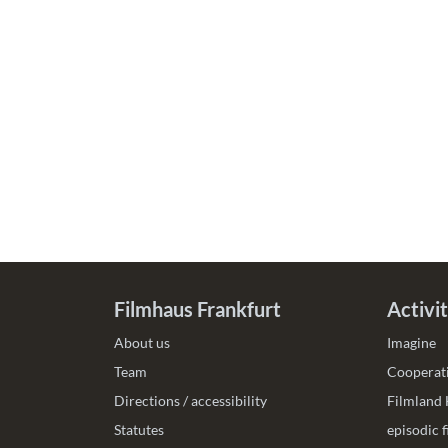
Filmhaus Frankfurt
Activit
About us
Imagine
Team
Cooperati
Directions / accessibility
Filmland
Statutes
episodic 