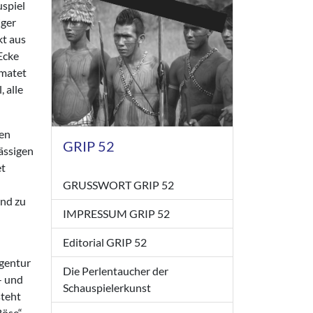
uspiel
iger
kt aus
Ecke
imatet
 alle
ren
GRIP 52
ässigen
et
GRUSSWORT GRIP 52
und zu
IMPRESSUM GRIP 52
Editorial GRIP 52
Agentur
Die Perlentaucher der
- und
Schauspielerkunst
steht
Böse“