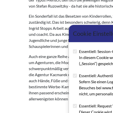
von Stefan Ruzowitzky - da hat sie alle historisch
Ein Sonderfall ist das Besetzen von Kinderrollen,
zuständig ist. Das ist besonders schwierig, den
Ingrid Stopps Arbeit auf der qualitativen Entwic
Cookie Einstel
und coacht. Da aus Kindern Heranwachsende werde
Jugendliche und junge Erwachsene, die schon Er
Schauspielerinnen und Schauspieler in ihre Dat
Essentiell: Session-
Auch eine ganze Reihe anderer Firmen benutzen da
In diesem Cookie w
um Agenturen, die Models für Foto- oder Film-
(„Session“) gespeic
schwerpunktmäßig vertreten sind, gibt es hier me
die Agentur Kacmarek und andere. Sie halten gr
Essentiell: Authent
auch Hände, Füße und so weiter) für Werbung ta
Sofern Sie einen Lo
bestimmte Werbe-Kampagne. Beim sogenannten St
Besuches bei www.fi
ihnen passend erscheinen. Für manchen mag dabei
nicht, um personali
allerwenigsten können davon leben. „Model“ ist 
Essentiell: Request 
Dieser Cookie wird 