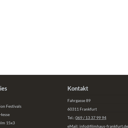
ies
Kontakt
Fahrgasse 89
on Festivals
60311 Frankfurt
 Hesse
Tel.:
069 / 13 37 99 94
film 15x3
eMail:
info@filmhaus-frankfurt.de