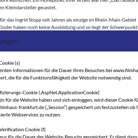
en Kleindarsteller gecastet.
 für das Ingrid Stopp seit Jahren als einzige im Rhein-Main-Gebiet
n Kinder haben noch keine Ausbildung und so liegt der Schwerpunk
klung junger Talente für Kino, TV und Werbung, die sie entdeckt, b
lungen
n, hat sie in den zurückliegenden Jahren auch etliche ambitioni
fahrung oder etwas Schauspielunterricht mitbringen sowie erwac
ei aufgenommen.
Cookie (s)
s Wort „Casting“ für ihr Portfolio. Dabei handelt es sich in der R
erden Informationen für die Dauer Ihres Besuches bei www.filmha
Werbung anbieten. Da Werbeagenturen in Frankfurt immer noch
hert, die für die Funktionsfähigkeit der Website notwendig sind.
hrere Firmen, die erfolgreich arbeiten, zum Beispiel CastIn, KGB, 
oße Dateien von Männern, Frauen und Kindern vor, deren Gesichte
ifizierungs-Cookie (.AspNet.ApplicationCookie)
ugen und sie suchen ständig neue Menschen, manchmal spezielle f
gin für die Website haben und sich einloggen, wird dieser Cookie f
reet-Casting sprechen sie Leute auf der Straße an, deren Gesic
lmhaus-frankfurt.de („Session“) gespeichert um festzustellen ob S
 ein kleiner Zusatzverdienst herausspringen, aber nur die
sierte Webservices zu nutzen.
keine geschützte Berufsbezeichnung und jeder kann sich so nenne
Verification Cookie (f)
nur für die Dauer des Website-Besuchs gespeichert. Er dient dazu,