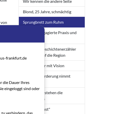
Wir kennen die andere Seite
Blond, 25 Jahre, schmächtig
Sprungbrett zum Ruhm
t von
etreut
30 Jahre engagierte Praxis und
erte
Neue WUT
hsene
Moderne Geschichtenerzähler
mit Fokus auf die Region
egel
us-frankfurt.de
Durchstarter mit Vision
CIA,
r (oder
Neue Filmförderung nimmt
ür eine
Gestalt an
ür die Dauer Ihres
hter
ie eingeloggt sind oder
Im Zentrum stehen die
Filmfestivals
n.
"Film ist Kunst"
 zu verhindern, das