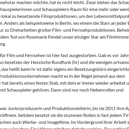
rnsehstar machen möchte, hat es nicht leicht. Zwar bieten das Scha
Schauspielerinnen und Schauspielern Raum für eine mehr oder wen
e lokal zu besetzende Filmproduktionen, um den Lebensmittelpun
 Anders als beispielsweise in Berlin, wo einem die Stars an jeder 
t nur zu Dreharbeiten großer Film- und Fernsehproduktionen. Behe
h dem Tod von Rosemarie Fendel unser einziger Star am Filmhimmel,
rg.
ür Film und Fernsehen ist hier fast ausgestorben. Gab es vor Jah
, so besetzen der Hessische Rundfunk (hr) und die wenigen ortsans
das heißt beim hr ist dafür eigens ein Besetzungsbüro eingericht
en Produktionsunternehmen macht es in der Regel jemand aus dem
 hat bereits einen festen Stab, mit dem er immer wieder arbeitet 
und Schauspieler gehören. Dann sind nur noch Nebenrollen und
e war Juniorproducerin und Produktionsleiterin, bis sie 2011 ihre 
röffnete. Seitdem besetzt sie die stummen Rollen in fast jedem TV
wischen auch Werbe- und Imagefilme. Im Vordergrund ihrer Arbeit 
eure wünschen. Ein Höhepunkt ihrer Arbeit war hier „Das radikal 