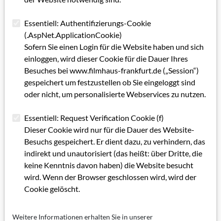
Kulturhaushalts insgesamt. Der lag 2014 bei knapp 250
Millionen Euro.
Essentiell: Authentifizierungs-Cookie
(.AspNet.ApplicationCookie)
Kategorie: Bericht/Meldung (GRIP INFO + Filmland Hessen-
Sofern Sie einen Login für die Website haben und sich
Beiträge)
einloggen, wird dieser Cookie für die Dauer Ihres
Schlagworte: Festival, Filmpolitik, Filmkultur, Filmförderung,
Besuches bei www.filmhaus-frankfurt.de („Session“)
Kulturförderung
gespeichert um festzustellen ob Sie eingeloggt sind
oder nicht, um personalisierte Webservices zu nutzen.
Artikel im PDF aufrufen
Essentiell: Request Verification Cookie (f)
Dieser Cookie wird nur für die Dauer des Website-
Besuchs gespeichert. Er dient dazu, zu verhindern, das
indirekt und unautorisiert (das heißt: über Dritte, die
keine Kenntnis davon haben) die Website besucht
wird. Wenn der Browser geschlossen wird, wird der
Cookie gelöscht.
Weitere Informationen erhalten Sie in unserer