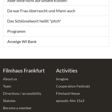
Aber bitte nicht auf unsere Kosten!
Da war Frau überrascht und Mann auch
Das Schlüsselwort heißt "pitch"
Programm
Anzeige WI Bank
Filmhaus Frankfurt
Activities
About us
Imagine
Team
Cooperation Festivals
Directions / accessibility
Filmland Hesse
Statutes
episodic film 15x3
Become a member