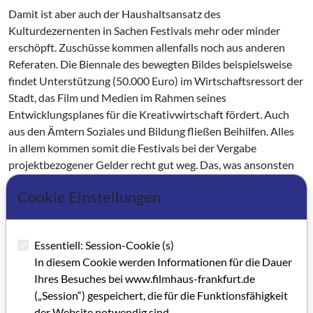
Damit ist aber auch der Haushaltsansatz des
Kulturdezernenten in Sachen Festivals mehr oder minder
erschöpft. Zuschüsse kommen allenfalls noch aus anderen
Referaten. Die Biennale des bewegten Bildes beispielsweise
findet Unterstützung (50.000 Euro) im Wirtschaftsressort der
Stadt, das Film und Medien im Rahmen seines
Entwicklungsplanes für die Kreativwirtschaft fördert. Auch
aus den Ämtern Soziales und Bildung fließen Beihilfen. Alles
in allem kommen somit die Festivals bei der Vergabe
projektbezogener Gelder recht gut weg. Das, was ansonsten
für filmkulturelle Maßnahmen im Haushalt steht, bezieht sich
Cookie Einstellungen
auf die institutionelle Förderung mit rund 220.000 Euro,
worunter das Filmhaus Frankfurt, das Institut Neue Medien,
die Kinothek Asta Nielsen und der Bundesverband
Essentiell: Session-Cookie (s)
Kommunale Filmarbeit fallen. Mit jährlich über 2,2, Euro
In diesem Cookie werden Informationen für die Dauer
Millionen wird schließlich noch das Filmmuseum
Ihres Besuches bei www.filmhaus-frankfurt.de
subventioniert, das als Museum allerdings eine Sonderrolle
(„Session“) gespeichert, die für die Funktionsfähigkeit
innehat. Fehlt nur eine Zahl am Schluss: die des
der Website notwendig sind.