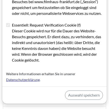
Besuches bei www.filmhaus-frankfurt.de („Session“)
gespeichert um festzustellen ob Sie eingeloggt sind
oder nicht, um personalisierte Webservices zu nutzen.
Essentiell: Request Verification Cookie (f)
Dieser Cookie wird nur für die Dauer des Website-
Besuchs gespeichert. Er dient dazu, zu verhindern, das
indirekt und unautorisiert (das heißt: über Dritte, die
GRIP 52
keine Kenntnis davon haben) die Website besucht
wird. Wenn der Browser geschlossen wird, wird der
Cookie gelöscht.
GRUSSWORT GRIP 52
IMPRESSUM GRIP 52
Weitere Informationen erhalten Sie in unserer
Datenschutzerklärung
.
Editorial GRIP 52
Die Perlentaucher der Schauspielerkunst
Auswahl speichern
Wir kennen die andere Seite