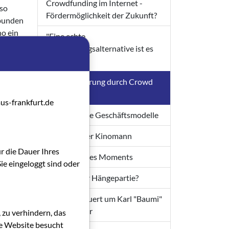
Crowdfunding im Internet -
 so
Fördermöglichkeit der Zukunft?
rbunden
no ein
"Eine echte
Finanzierungsalternative ist es
nicht"
in
Filmfinanzierung durch Crowd
Funding
us-frankfurt.de
Verschiedene Geschäftsmodelle
Ein fahrender Kinomann
ür die Dauer Ihres
Die Poesie des Moments
ie eingeloggt sind oder
Ein Ende der Hängepartie?
Pandora trauert um Karl "Baumi"
Baumgartner
 zu verhindern, das
die Website besucht