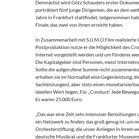
Demnächst wird Götz Schauders erster Dokumentar
porträtiert fünf junge Dirigenten, die an dem we
Jahre in Frankfurt stattfindet, teilgenommen ha
Finale, das zwei von ihnen erreicht haben.
In Zusammenarbeit mit S.U.M.O Film realisierte 
Postproduktion nutze er die Möglichkeit des Cro
Internet vorgestellt werden und um Förderer wer
Die Kapitalgeber sind Personen, meist Internetnut
Sollte die aufgerufene Summe nicht zusammenkom
erhalten sie im Normalfall eine Gegenleistung, d
Sachleistungen), aber stets einen monetarisierb
ideellen Wert liegen. Für „Conduct! Jede Bewegu
Es waren 25.000 Euro.
„Das war eine Zeit sehr intensiver Bemühungen 
ein Netzwerk zu finden, das groß genug ist, um mö
Orchesterstiftung, die unser Anliegen in ihrem 
deutsche Musikrat und die Frankfurter Museumsge