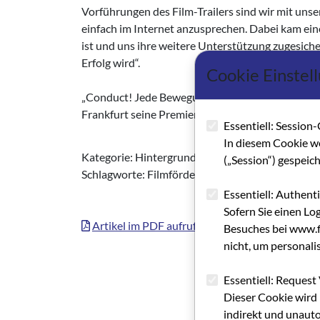
Vorführungen des Film-Trailers sind wir mit unser
einfach im Internet anzusprechen. Dabei kam ei
ist und uns ihre weitere Unterstützung zugesicher
Erfolg wird“.
Cookie Einstel
„Conduct! Jede Bewegung zählt“ befindet sich d
Frankfurt seine Premiere feiern.
Essentiell: Session-
In diesem Cookie w
Kategorie: Hintergrundbericht (GRIP FORUM)
(„Session“) gespeic
Schlagworte: Filmförderung, Dokumentarfilm, W
Essentiell: Authent
Sofern Sie einen Lo
Artikel im PDF aufrufen
Besuches bei www.fi
nicht, um personali
Essentiell: Request 
Dieser Cookie wird 
indirekt und unauto