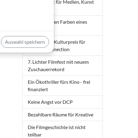
Leidenschaft für Medien, Kunst
und Design
Die kulturellen Farben eines
Kontinents
Auswahl speichern
Japanischer Kulturpreis für
Nippon Connection
7. Lichter Filmfest mit neuem
Zuschauerrekord
Ein Ökothriller fürs Kino - frei
finanziert
Keine Angst vor DCP
Bezahlbare Räume für Kreative
Die Filmgeschichte ist nicht
teilbar