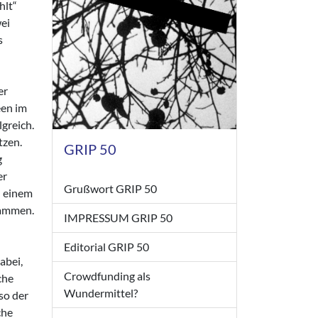
hlt“
wei
s
er
een im
greich.
tzen.
GRIP 50
g
er
Grußwort GRIP 50
n einem
sammen.
IMPRESSUM GRIP 50
Editorial GRIP 50
abei,
Crowdfunding als
che
Wundermittel?
so der
che