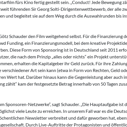
film fürs Kino fertig gestellt sein. „Conduct! Jede Bewegung zä
ltweit führenden Sir Georg Solti-Dirigentenwettbewerb, der alle z
ben und begleitet sie auf dem Weg durch die Auswahlrunden bis in
Götz Schauder den Film weitgehend selbst. Für die Finanzierung d
wd Funding, ein Finanzierungsmodell, bei dem kreative Projektid
ben. Diese Form von Sponsoring ist in Deutschland seit 2011 erfol
zer, die nach dem Prinzip „alles oder nichts“ ein Projekt unterstü
men, erhalten die Kapitalgeber ihr Geld zurück. Für ihre Zahlun
ie verschiedener Art sein kann (etwa in Form von Rechten, Geld od
aren Wert hat. Darüber hinaus kann die Gegenleistung aber auch i
ng zählt“ kam der festgesetzte Betrag innerhalb von 50 Tagen zu
um Sponsoren-Netzwerke“, sagt Schauder. „Die Hauptaufgabe ist d
glichst viele Leute zu erreichen. In unserem Fall war es die Deuts
wöchentlichen Newsletter verbreitet und dafür geworben hat, eben
sellschaft. Durch Live-Auftritte der Protagonisten und öffentli