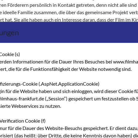
en Förderern persönlich in Kontakt getreten, denn nicht alle sind
ne ideelle Familie zusammen, die über das gemeinsame Projekt ve
t hat. Sie alle haben auch ein Interesse daran, dass der Film im Ki
lungen
erzeit in der Endphase der Tonmischung und soll im Sommer 2014 
Cookie (s)
erden Informationen für die Dauer Ihres Besuches bei www.filmha
hert, die für die Funktionsfähigkeit der Website notwendig sind.
ebformat, Postproduktion, Filmemacher*in
ifizierungs-Cookie (.AspNet.ApplicationCookie)
gin für die Website haben und sich einloggen, wird dieser Cookie f
lmhaus-frankfurt.de („Session“) gespeichert um festzustellen ob S
sierte Webservices zu nutzen.
Verification Cookie (f)
nur für die Dauer des Website-Besuchs gespeichert. Er dient dazu,
risiert (das heißt: über Dritte, die keine Kenntnis davon haben) 