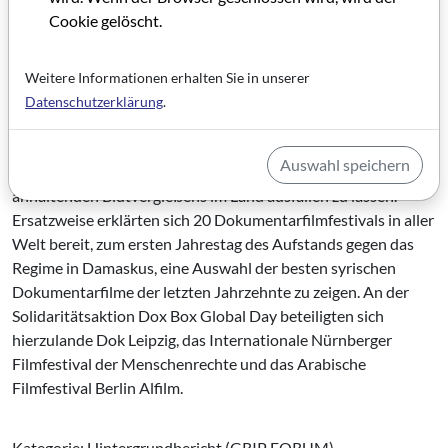
man sich bei solchen Präsentationen fragen muss, ob der
Cookie gelöscht.
Begriff hier noch Sinn macht. Inzwischen gibt es sogar virtuelle
Filmfestivals: So fand das 5. Dox Box Filmfestival, das im
Vorjahr fast 30.000 Zuschauer erreichte, nicht wie geplant im
Weitere Informationen erhalten Sie in unserer
März 2012 in den syrischen Städten Damaskus, Aleppo, Homs
Datenschutzerklärung
.
und Tartous statt, sondern quasi in aller Welt. Denn die
Organisatoren hatten entschieden, das wichtigste
Auswahl speichern
Dokumentarfilmfestival der arabischen Welt wegen des
anhaltenden Blutvergießens im Land ausfallen zu lassen.
Ersatzweise erklärten sich 20 Dokumentarfilmfestivals in aller
Welt bereit, zum ersten Jahrestag des Aufstands gegen das
Regime in Damaskus, eine Auswahl der besten syrischen
Dokumentarfilme der letzten Jahrzehnte zu zeigen. An der
Solidaritätsaktion Dox Box Global Day beteiligten sich
hierzulande Dok Leipzig, das Internationale Nürnberger
Filmfestival der Menschenrechte und das Arabische
Filmfestival Berlin Alfilm.
Kategorie: Hintergrundbericht (GRIP FORUM)