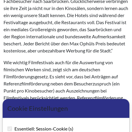
Fachbesucher nach Saarbrücken. Glücklicherweise verbringen
sie ihre Zeit ja nicht nur in den Kinosälen, sondern lernen auch
ein wenig unsere Stadt kennen. Die Hotels sind während der
Festivaltage ausgebucht, die Restaurants voll. Das Festival ist
ein mediales Großereignis geworden, das Saarbrücken und
der Region internationale und bundesweite Aufmerksamkeit
beschert. Jeder Bericht über den Max Ophüls Preis bedeutet
kostenlose, aber unbezahlbare Werbung für die Stadt.“
Wie wichtig Filmfestivals auch für die Auswertung von
filmischen Werken sind, zeigt sich am deutschen
Filmförderungsgesetz. Es sieht vor, dass bei Anträgen auf
Referenzfilmförderung neben dem Besucherzuspruch (ein
Punkt pro Kinobesucher) auch Auszeichnungen bei
Filmfestivals berücksichtigt werden. Referenzfilmförderung
bedeutet, dass erfolgreiche Produzenten automatisch
Cookie Einstellungen
Zuschüsse für die Herstellung eines neuen Films bekommen.
Voraussetzung ist, dass sie ein Minimum an Referenzpunkten
erreichen. Bei einem programmfüllenden Film sind das in der
Essentiell: Session-Cookie (s)