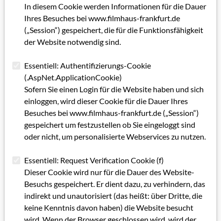
Regel 150.000 Punkte, bei Kinder- und Erstlingsfilmen sowie
In diesem Cookie werden Informationen für die Dauer
Filmen mit Herstellungskosten unter 100.000 Euro sind es
Ihres Besuches bei www.filmhaus-frankfurt.de
50.000 Punkte. Allein 300.000 Punkte werden für den Oscar,
(„Session“) gespeichert, die für die Funktionsfähigkeit
Golden Globe, den Hauptpreis beim Deutschen Filmpreis
der Website notwendig sind.
oder den Wettbewerben auf den Festivals in Cannes, Berlin
und Venedig zuerkannt. 150.000 Punkte gibt es je für eine
Essentiell: Authentifizierungs-Cookie
Nominierung in dieser Rubrik. Die gleiche Punktzahl erhalten
(.AspNet.ApplicationCookie)
unter anderem Filme, die den Europäischen Filmpreis oder
Sofern Sie einen Login für die Website haben und sich
den Wettbewerbshauptpreis auf anderen wichtigen
einloggen, wird dieser Cookie für die Dauer Ihres
internationalen Festivals erhalten. Dazu rechnet die
Besuches bei www.filmhaus-frankfurt.de („Session“)
Filmförderungsanstalt die Festivals in Annecy, Karlovy Vary,
gespeichert um festzustellen ob Sie eingeloggt sind
Locarno, Rotterdam, San Sebastian, Schanghai, Sundance und
oder nicht, um personalisierte Webservices zu nutzen.
Toronto. Bei Kinderfilmen werden sechs Festivals, darunter
der Goldene Spatz in Gera/Erfurt, berücksichtigt, bei
Essentiell: Request Verification Cookie (f)
Dokumentarfilmen ebenfalls sechs Festivals, darunter Dok
Dieser Cookie wird nur für die Dauer des Website-
Leipzig.
Besuchs gespeichert. Er dient dazu, zu verhindern, das
indirekt und unautorisiert (das heißt: über Dritte, die
Zur inflationären Vermehrung der Festivals trägt natürlich
keine Kenntnis davon haben) die Website besucht
auch die aktuelle Welle der Online-Festivals einher, wobei
wird. Wenn der Browser geschlossen wird, wird der