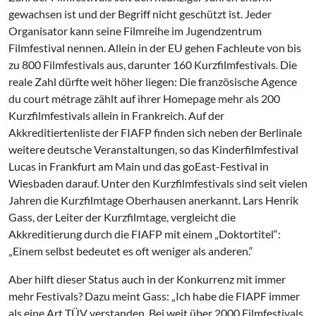
gewachsen ist und der Begriff nicht geschützt ist. Jeder
Organisator kann seine Filmreihe im Jugendzentrum
Filmfestival nennen. Allein in der EU gehen Fachleute von bis
zu 800 Filmfestivals aus, darunter 160 Kurzfilmfestivals. Die
reale Zahl dürfte weit höher liegen: Die französische Agence
du court métrage zählt auf ihrer Homepage mehr als 200
Kurzfilmfestivals allein in Frankreich. Auf der
Akkreditiertenliste der FIAFP finden sich neben der Berlinale
weitere deutsche Veranstaltungen, so das Kinderfilmfestival
Lucas in Frankfurt am Main und das goEast-Festival in
Wiesbaden darauf. Unter den Kurzfilmfestivals sind seit vielen
Jahren die Kurzfilmtage Oberhausen anerkannt. Lars Henrik
Gass, der Leiter der Kurzfilmtage, vergleicht die
Akkreditierung durch die FIAFP mit einem „Doktortitel“:
„Einem selbst bedeutet es oft weniger als anderen.“
Aber hilft dieser Status auch in der Konkurrenz mit immer
mehr Festivals? Dazu meint Gass: „Ich habe die FIAPF immer
als eine Art TÜV verstanden. Bei weit über 2000 Filmfestivals