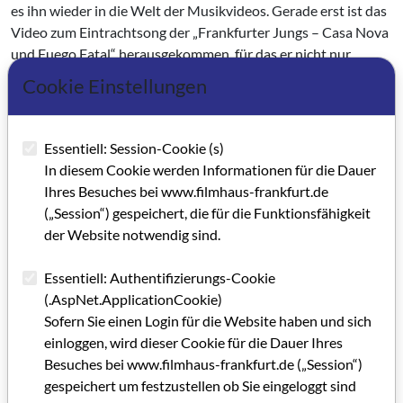
es ihn wieder in die Welt der Musikvideos. Gerade erst ist das
Video zum Eintrachtsong der „Frankfurter Jungs – Casa Nova
und Fuego Fatal“ herausgekommen, für das er nicht nur
Schnitt, sondern auch Kamera und Regie gemacht hat.
Cookie Einstellungen
Die schrägsten Stories aber habe er entwickelt, Mitte der
1980er Jahre, als er mehr durch Zufall den Drehbuchautor
Essentiell: Session-Cookie (s)
und Mitinitiator der Oberhausener Kurzfilmtage Detten
In diesem Cookie werden Informationen für die Dauer
Schleiermacher kennenlernte. Mitten in der eigenen
Ihres Besuches bei www.filmhaus-frankfurt.de
Selbstfindungsphase jener Zeit lebte er für einundeinhalb
(„Session“) gespeichert, die für die Funktionsfähigkeit
Jahre bei ihm; gemeinsam gingen sie auf Ideentrips und
der Website notwendig sind.
entwickelten die abgedrehtesten Filmgeschichten, „so
abgedreht, dass keiner sie wollte“. Das habe ihn, so sein Fazit
Essentiell: Authentifizierungs-Cookie
heute, mehr geprägt als gedacht.
(.AspNet.ApplicationCookie)
Sofern Sie einen Login für die Website haben und sich
Kategorie: Personenportrait (GRIP FACE)
einloggen, wird dieser Cookie für die Dauer Ihres
Schlagworte: Crew, Postproduktion, Imagefilm
Besuches bei www.filmhaus-frankfurt.de („Session“)
gespeichert um festzustellen ob Sie eingeloggt sind