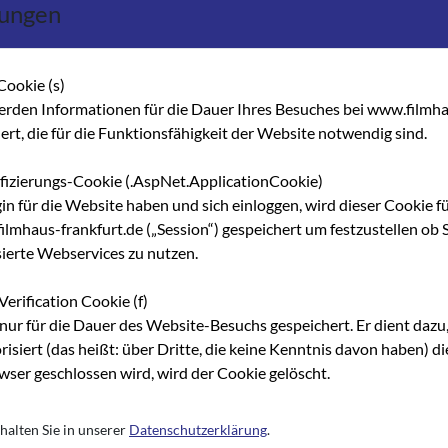
lungen
ikumsfestival") wird zum Argument für kuratorische Schlamperei
 Leiter Dieter Kosslik ist die Berlinale zu einer vulgären Baller
ltungen, die gar nichts mit dem Festivalzweck des Filme-Zeigens
Cookie (s)
ffen, der Wettbewerb als Herzstück und Aushängeschild in Umfan
erden Informationen für die Dauer Ihres Besuches bei www.filmha
 schwächer geworden und klassische Institution wie die
hert, die für die Funktionsfähigkeit der Website notwendig sind.
ft - also gerade das, was Festivals vom Üblichen unterscheidet. 
h, ein populäres Festival zu veranstalten, mit haltungslosem
ifizierungs-Cookie (.AspNet.ApplicationCookie)
ausforderungen zuzumuten, ein Kino zu pflegen, das auch irritier
gin für die Website haben und sich einloggen, wird dieser Cookie f
en der Filmbranche und die Sponsoren in den Fernsehanstalten.
lmhaus-frankfurt.de („Session“) gespeichert um festzustellen ob S
sierte Webservices zu nutzen.
uch anderenorts gern beschworen. Etwa beim weitaus häufigsten z
 nach der Devise "Jeder kann mitmachen" und "Wir nehmen, was wi
Verification Cookie (f)
 nachspielen und ihre haltungslose Beliebigkeit als
nur für die Dauer des Website-Besuchs gespeichert. Er dient dazu,
München und Hamburg gehören dazu. Sie zählen in der Branche w
risiert (das heißt: über Dritte, die keine Kenntnis davon haben) 
ser geschlossen wird, wird der Cookie gelöscht.
starkem deutschen Schwerpunkt: Zuerst Saarbrücken mit dem
es, junges, sehr engagiert gemachtes Festival mit sehr hoher Qual
halten Sie in unserer
Datenschutzerklärung
.
ill, muss hierher kommen. Daneben steht natürlich Hof, das