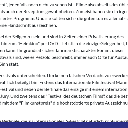
t", jedenfalls noch nicht zu sehen ist - Filme also abseits des übl
 als auch der Rezeptionsgewohnheiten. Zumeist haben sie ein irg
iniertes Programm. Und sie sollten sich - die guten tun es allemal -
eine Handschrift auszeichnen.
l der Seligen zu sein und sind in Zeiten einer Privatisierung des
n zum "Heimkino" per DVD – letztlich die einzige Gelegenheit, b
en kann. Ihr grundsätzlicher Jahrmarktscharakter kommt dieser
tivals sind, wie es Petzold beschreibt, immer auch Orte für Austa
inn statt.
estivals unterscheiden. Um keinen falschen Verdacht zu erwecken
swahl ich beteilgt bin: Erstens das Internationale Filmfestival Man
estival und neben der Berlinale das einzige mit einem internation
y. Und zweitens das "Festival des deutschen Films", das die bes
 mit dem "Filmkunstpreis" die höchstdotierte private Auszeichn
erlinale, die als internationales A-Festival natürlich konkurrenzlo
egenteil: In den letzten Jahren ist ein vermehrter Niveauverlust