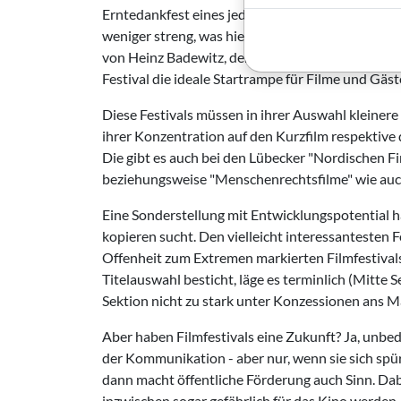
Erntedankfest eines jeden Filmjahres. Hier ist de
weniger streng, was hier und da die Qualität d
von Heinz Badewitz, dem besten Gastgeber der
Festival die ideale Startrampe für Filme und Gäs
Diese Festivals müssen in ihrer Auswahl kleine
ihrer Konzentration auf den Kurzfilm respektive
Die gibt es auch bei den Lübecker "Nordischen Fi
beziehungsweise "Menschenrechtsfilme" wie auch
Eine Sonderstellung mit Entwicklungspotential h
kopieren sucht. Den vielleicht interessantesten F
Offenheit zum Extremen markierten Filmfestivals
Titelauswahl besticht, läge es terminlich (Mitte
Sektion nicht zu stark unter Konzessionen ans 
Aber haben Filmfestivals eine Zukunft? Ja, unbedi
der Kommunikation - aber nur, wenn sie sich 
dann macht öffentliche Förderung auch Sinn. Da
inzwischen sogar gefährlich für das Kino werden