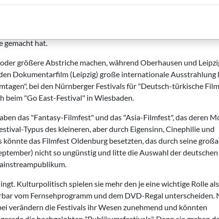
r Altersschnitt höher, Geselligkeit wichtiger, und die Auswahlkrite
es Programms schwanken läßt. Doch Hof ist vor allem die One-Ma
 deutschen Filmszene, dessen unüberbietbarer Humanismus aus d
te gemacht hat.
re oder größere Abstriche machen, während Oberhausen und Leipzi
 den Dokumentarfilm (Leipzig) große internationale Ausstrahlung
mtagen", bei den Nürnberger Festivals für "Deutsch-türkische Fil
 beim "Go East-Festival" in Wiesbaden.
aben das "Fantasy-Filmfest" und das "Asia-Filmfest", das deren M
estival-Typus des kleineren, aber durch Eigensinn, Cinephilie und
 könnte das Filmfest Oldenburg besetzten, das durch seine großa
 September) nicht so ungünstig und litte die Auswahl der deutschen
Mainstreampublikum.
ngt. Kulturpolitisch spielen sie mehr den je eine wichtige Rolle al
spürbar vom Fernsehprogramm und dem DVD-Regal unterscheiden. 
bei verändern die Festivals ihr Wesen zunehmend und könnten
, gerade die hochgelobten "Publikumsfestivals". Denn sie graben 