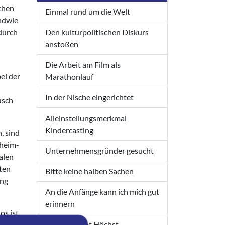
ichen
Einmal rund um die Welt
endwie
Den kulturpolitischen Diskurs
 durch
anstoßen
Die Arbeit am Film als
ei der
Marathonlauf
In der Nische eingerichtet
usch
Alleinstellungsmerkmal
Kindercasting
, sind
nheim-
Unternehmensgründer gesucht
alen
ten
Bitte keine halben Sachen
ung
An die Anfänge kann ich mich gut
erinnern
s ist.
Höchst bleibt Höchst