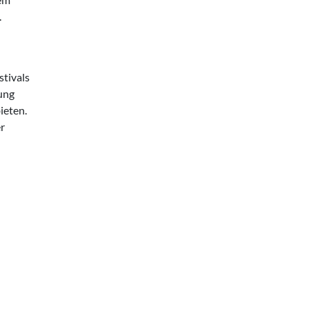
.
stivals
tung
ieten.
er