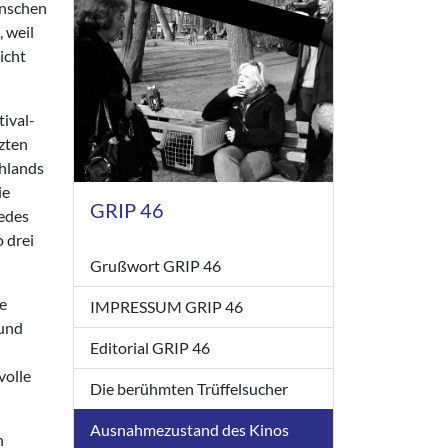
enschen
 weil
icht
tival-
tzten
chlands
ie
GRIP 46
Jedes
 drei
Grußwort GRIP 46
ne
IMPRESSUM GRIP 46
 und
Editorial GRIP 46
n
volle
Die berühmten Trüffelsucher
Ausnahmezustand des Kinos
n