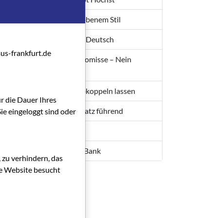
,
Kino in gehobenem Stil
mann-
 mehr
Man spricht Deutsch
g und
us-frankfurt.de
Laue Kompromisse – Nein
So
Danke!
Sich nicht abkoppeln lassen
t und
ür die Dauer Ihres
Als Finanzplatz führend
ie eingeloggt sind oder
weiten
Programm
r
Anzeige WI Bank
 zu verhindern, das
enig
die Website besucht
ität.