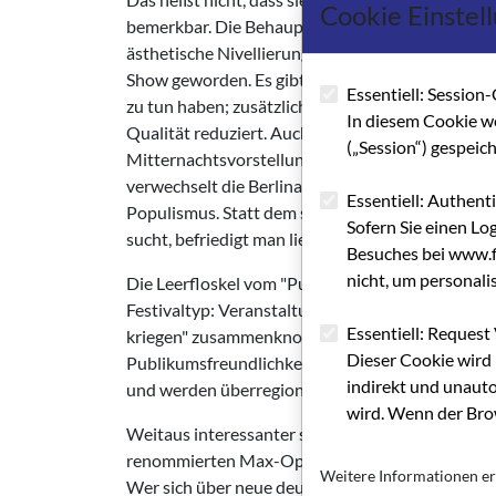
Cookie Einstel
bemerkbar. Die Behauptung der Volksnähe ("Publ
ästhetische Nivellierung und Quotendenken. Unter
Show geworden. Es gibt unzählige Nebenveransta
Essentiell: Session-
zu tun haben; zusätzliche Reihen wurden gescha
In diesem Cookie w
Qualität reduziert. Auch die Retrospektiven sind
(„Session“) gespeic
Mitternachtsvorstellungen wurden ganz abgeschaf
verwechselt die Berlinale den berechtigten Wunsc
Essentiell: Authent
Populismus. Statt dem sehr offenen Publikum Her
Sofern Sie einen Lo
sucht, befriedigt man lieber die Großindustriell
Besuches bei www.fi
nicht, um personali
Die Leerfloskel vom "Publikumsfestival" wird a
Festivaltyp: Veranstaltungen, die ihr Programm
Essentiell: Request 
kriegen" zusammenknoten, Filme anderer Festivals
Dieser Cookie wird 
Publikumsfreundlichkeit ummänteln. Vor allem 
indirekt und unauto
und werden überregional kaum wahrgenommen.
wird. Wenn der Brow
Weitaus interessanter sind zwei Festivals mit 
renommierten Max-Ophüls-Preis - ein erfrischend
Weitere Informationen er
Wer sich über neue deutsche Filme informieren w