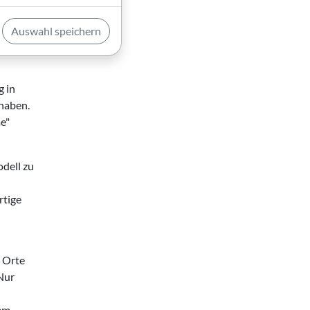
rien
n-Show
Auswahl speichern
em
g in
 haben.
me"
odell zu
rtige
s Orte
Nur
dem