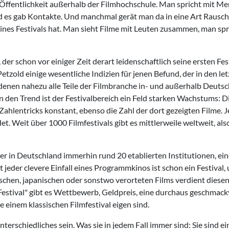
er Öffentlichkeit außerhalb der Filmhochschule. Man spricht mit M
d es gab Kontakte. Und manchmal gerät man da in eine Art Rausch,
eines Festivals hat. Man sieht Filme mit Leuten zusammen, man spr
der schon vor einiger Zeit derart leidenschaftlich seine ersten Fes
tzold einige wesentliche Indizien für jenen Befund, der in den le
 denen nahezu alle Teile der Filmbranche in- und außerhalb Deuts
 den Trend ist der Festivalbereich ein Feld starken Wachstums: D
Zahlentricks konstant, ebenso die Zahl der dort gezeigten Filme. 
Weit über 1000 Filmfestivals gibt es mittlerweile weltweit, also
s der in Deutschland immerhin rund 20 etablierten Institutionen, ei
 jeder clevere Einfall eines Programmkinos ist schon ein Festival,
ischen, japanischen oder sonstwo verorteten Films verdient diese
estival" gibt es Wettbewerb, Geldpreis, eine durchaus geschmack
e einem klassischen Filmfestival eigen sind.
terschiedliches sein. Was sie in jedem Fall immer sind: Sie sind ei