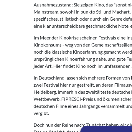
Ausnahmezustand: Sie zeigen Kino, das "sonst nich
Mainstream, sowohl in punkto Stil und Machart,
spezifisches, stilistisch oder durch ein Genre def
eine klar unterscheidbare geschmackliche Note, 
Im Meer der Kinokrise scheinen Festivals eine Inse
Kinokonsums - weg von den Gemeinschaftssälen hi
noch die klassische Kinoerfahrung gemacht werd
ursprünglichen Kinoerfahrung nahe, und gute Fes
jeder Art. Hier findet Kino noch im umfassenden S
In Deutschland lassen sich mehrere Formen von F
zwei Festival hier nur gestreift, an deren Filmau
Heidelberg, immerhin das zweitälteste deutsche F
Wettbewerb, FIPRESCI-Preis und ökumenischer Jur
deutschen Filme eines Jahrgangs versammelt und
vergibt.
Doch nun der Reihe nach: Zunächst haben wir die B
Das heißt nicht, dass sie besonders gut ist - im G