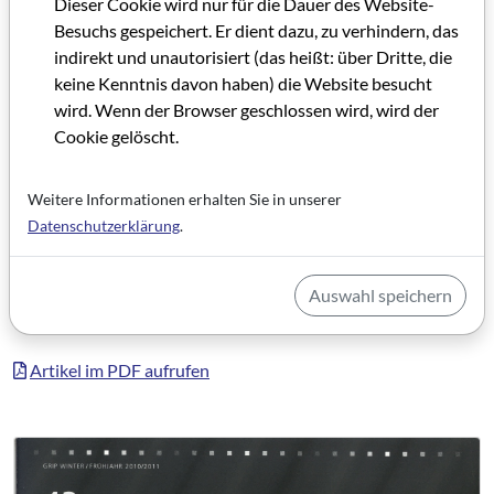
Dieser Cookie wird nur für die Dauer des Website-
WIBank geförderten Dokumentationen vor: „HARMONY" -
Besuchs gespeichert. Er dient dazu, zu verhindern, das
eine amerikanisch deutsche Coproduktion von NBC und U 5
indirekt und unautorisiert (das heißt: über Dritte, die
Filmproduktion, „SANDMÄNNCHEN" – eine Produktion der
keine Kenntnis davon haben) die Website besucht
scopas medien mit rbb und NDR sowie „PLASTIC PLANET"
wird. Wenn der Browser geschlossen wird, wird der
und „BULB FICTION" – beides deutsch-österreichische
Cookie gelöscht.
Dokumentationen der Zuta Filmproduktion.
Weitere Informationen erhalten Sie in unserer
Kategorie: Bericht/Meldung (GRIP INFO + Filmland Hessen-
Datenschutzerklärung
.
Beiträge)
Schlagworte: Filmhaus Frankfurt, Filmförderung,
Wirtschaftsförderung, Filmproduktion, Filmwirtschaft
Auswahl speichern
Artikel im PDF aufrufen