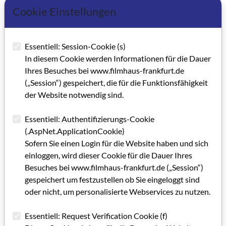
Cookie Einstellungen
Eberhard Schäfer fragte nach, ob bei Antragstellung die
Finanzierung vollständig geschlossen sein müsse. Denn
gerade bei Coproduktionen seien die Partner nicht immer
Essentiell: Session-Cookie (s)
schon in der Lage, die geforderten Angaben mitteilen zu
In diesem Cookie werden Informationen für die Dauer
können.
Ihres Besuches bei www.filmhaus-frankfurt.de
In dem Zusammenhang verwies Maria Wismeth darauf, dass
(„Session“) gespeichert, die für die Funktionsfähigkeit
der Recoupment-Plan der Situation der hessischen
der Website notwendig sind.
Produzenten nicht gerecht werde. Argument: Diese
produzierten überwiegend Dokumentationen und arbeiteten
Essentiell: Authentifizierungs-Cookie
im Spielfilm vielfach im Low-Budget-Bereich. Nur in
(.AspNet.ApplicationCookie)
Ausnahmefällen bestehe deshalb schon vorab die Möglichkeit
Sofern Sie einen Login für die Website haben und sich
eine Auswertung über Weltvertrieb und Verleih darzustellen;
einloggen, wird dieser Cookie für die Dauer Ihres
die geforderten Angaben gingen also an deren Praxis vorbei.
Besuches bei www.filmhaus-frankfurt.de („Session“)
Offen blieb aber, inwieweit die angesprochenen Kritikpunkte
gespeichert um festzustellen ob Sie eingeloggt sind
absehbar zu Änderungen in der Verfahrensweise von Hessen
oder nicht, um personalisierte Webservices zu nutzen.
Invest führen würden.
Essentiell: Request Verification Cookie (f)
Im Anschluss stellten die Produzenten ihre neuen von der