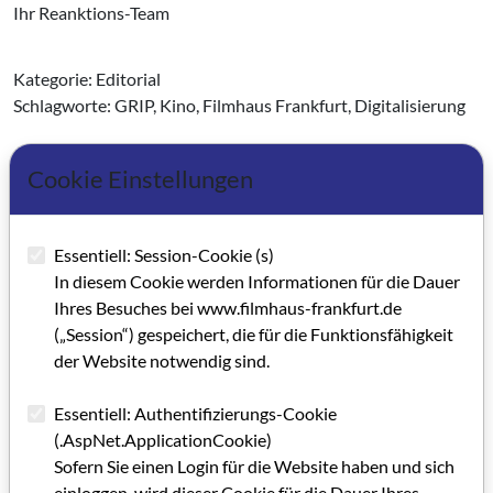
Ihr Reanktions-Team
Kategorie: Editorial
Schlagworte: GRIP, Kino, Filmhaus Frankfurt, Digitalisierung
Cookie Einstellungen
Artikel im PDF aufrufen
Essentiell: Session-Cookie (s)
In diesem Cookie werden Informationen für die Dauer
Ihres Besuches bei www.filmhaus-frankfurt.de
(„Session“) gespeichert, die für die Funktionsfähigkeit
der Website notwendig sind.
Essentiell: Authentifizierungs-Cookie
(.AspNet.ApplicationCookie)
Sofern Sie einen Login für die Website haben und sich
einloggen, wird dieser Cookie für die Dauer Ihres