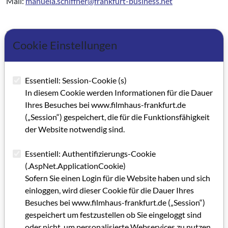
Mail:
manuela.schiffner@frankfurt-business.net
* Peter Kania ist Geschäftsführer der Wirtschaftsförderung
Cookie Einstellungen
Frankfurt
Kategorie: Gastbeitrag (ehemals Selbstdarstellungen von
Essentiell: Session-Cookie (s)
institutioneneigenen Mitarbeitern / ab GRIP 63)
In diesem Cookie werden Informationen für die Dauer
Schlagworte: Wirtschaftsförderung, Webformat, Institution,
Ihres Besuches bei www.filmhaus-frankfurt.de
Filmwirtschaft
(„Session“) gespeichert, die für die Funktionsfähigkeit
der Website notwendig sind.
Artikel im PDF aufrufen
Essentiell: Authentifizierungs-Cookie
(.AspNet.ApplicationCookie)
Sofern Sie einen Login für die Website haben und sich
einloggen, wird dieser Cookie für die Dauer Ihres
Besuches bei www.filmhaus-frankfurt.de („Session“)
gespeichert um festzustellen ob Sie eingeloggt sind
oder nicht, um personalisierte Webservices zu nutzen.