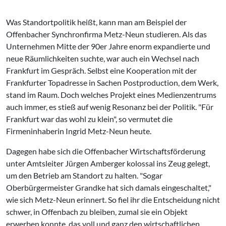
Was Standortpolitik heißt, kann man am Beispiel der
Offenbacher Synchronfirma Metz-Neun studieren. Als das
Unternehmen Mitte der 90er Jahre enorm expandierte und
neue Räumlichkeiten suchte, war auch ein Wechsel nach
Frankfurt im Gespräch. Selbst eine Kooperation mit der
Frankfurter Topadresse in Sachen Postproduction, dem Werk,
stand im Raum. Doch welches Projekt eines Medienzentrums
auch immer, es stieß auf wenig Resonanz bei der Politik. "Für
Frankfurt war das wohl zu klein", so vermutet die
Firmeninhaberin Ingrid Metz-Neun heute.
Dagegen habe sich die Offenbacher Wirtschaftsförderung
unter Amtsleiter Jürgen Amberger kolossal ins Zeug gelegt,
um den Betrieb am Standort zu halten. "Sogar
Oberbürgermeister Grandke hat sich damals eingeschaltet,"
wie sich Metz-Neun erinnert. So fiel ihr die Entscheidung nicht
schwer, in Offenbach zu bleiben, zumal sie ein Objekt
erwerben konnte, das voll und ganz den wirtschaftlichen