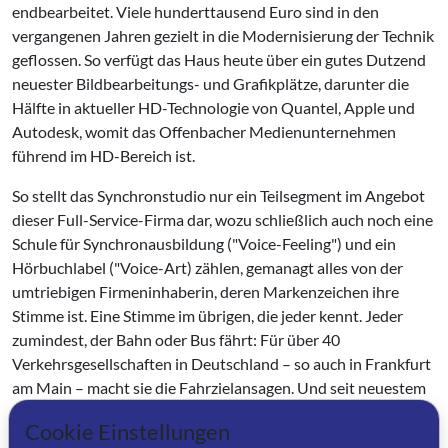
endbearbeitet. Viele hunderttausend Euro sind in den
vergangenen Jahren gezielt in die Modernisierung der Technik
geflossen. So verfügt das Haus heute über ein gutes Dutzend
neuester Bildbearbeitungs- und Grafikplätze, darunter die
Hälfte in aktueller HD-Technologie von Quantel, Apple und
Autodesk, womit das Offenbacher Medienunternehmen
führend im HD-Bereich ist.
So stellt das Synchronstudio nur ein Teilsegment im Angebot
dieser Full-Service-Firma dar, wozu schließlich auch noch eine
Schule für Synchronausbildung ("Voice-Feeling") und ein
Hörbuchlabel ("Voice-Art) zählen, gemanagt alles von der
umtriebigen Firmeninhaberin, deren Markenzeichen ihre
Stimme ist. Eine Stimme im übrigen, die jeder kennt. Jeder
zumindest, der Bahn oder Bus fährt: Für über 40
Verkehrsgesellschaften in Deutschland – so auch in Frankfurt
am Main – macht sie die Fahrzielansagen. Und seit neuestem
nimmt sie akustisch auch die Autofahrer an die Hand: durch
Cookie Einstellungen
ihre Anweisungen im Navigationsgerät. In einer Stimme, die