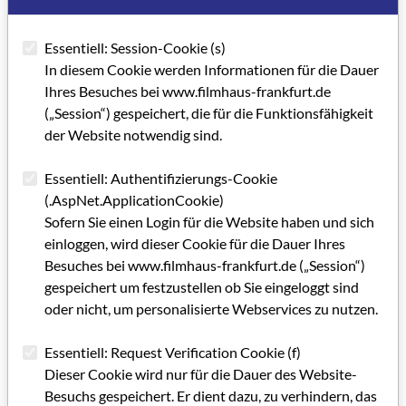
einen umschmeichelt, jugendlich-apart, mit einem erotischen
Timbre im Tonfall. Das machte sie so erfolgreich als Sprecherin
Essentiell: Session-Cookie (s)
für unzählige Werbespots und Filme, bereits in den 70er
In diesem Cookie werden Informationen für die Dauer
Jahren, als ihre Karriere begann. Und womit überhaupt alles
Ihres Besuches bei www.filmhaus-frankfurt.de
anfing. Aber das wiederum ist eine andere Geschichte.
(„Session“) gespeichert, die für die Funktionsfähigkeit
der Website notwendig sind.
Kategorie: Hintergrundbericht (GRIP FORUM)
Schlagworte: Postproduktion, Werbefilm, Imagefilm,
Essentiell: Authentifizierungs-Cookie
Filmpolitik, Wirtschaftsförderung
(.AspNet.ApplicationCookie)
Sofern Sie einen Login für die Website haben und sich
einloggen, wird dieser Cookie für die Dauer Ihres
Artikel im PDF aufrufen
Besuches bei www.filmhaus-frankfurt.de („Session“)
gespeichert um festzustellen ob Sie eingeloggt sind
oder nicht, um personalisierte Webservices zu nutzen.
Essentiell: Request Verification Cookie (f)
Dieser Cookie wird nur für die Dauer des Website-
Besuchs gespeichert. Er dient dazu, zu verhindern, das