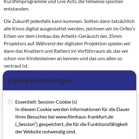
Kurzfilmprogramme und Live Acts, die teilweise spontan
entstanden.
Die Zukunft jedenfalls kann kommen. Sollten dann tatsächlich
alle Kinos digital ausgestattet werden, zeichnen wir im Orfeo's
Erben vor dem Umbau das Arbeits-Geräusch des 35mm
Projektors auf. Während der digitalen Projektion spielen wir
dann das Knattern und Rattern im Vorführraum ab, das wir
schon von Kindesbeinen an kennen und das uns allen so
vertraut ist.
*Antje Witte ist Kinoleiterin von Orfeos Erben
Cookie Einstellungen
Kategorie: Gastbeitrag (ehemals Selbstdarstellungen von
Essentiell: Session-Cookie (s)
institutioneneigenen Mitarbeitern / ab GRIP 63)
In diesem Cookie werden Informationen für die Dauer
Schlagworte: Kino, Filmkultur
Ihres Besuches bei www.filmhaus-frankfurt.de
(„Session“) gespeichert, die für die Funktionsfähigkeit
der Website notwendig sind.
Artikel im PDF aufrufen