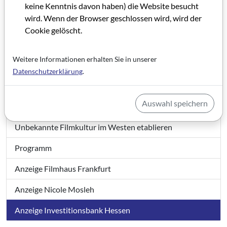
keine Kenntnis davon haben) die Website besucht
Den politischen Stillstand überwinden
wird. Wenn der Browser geschlossen wird, wird der
Cookie gelöscht.
Reifeprüfung
Ein vierteljahrhundert Aufbauarbeit
Weitere Informationen erhalten Sie in unserer
Datenschutzerklärung
.
Ein wichtiger Meilenstein in der Filmforschung
Schnitt, Kamera, Screenings bei eDIT 11. Filmmaker‘s
Auswahl speichern
Festival
Unbekannte Filmkultur im Westen etablieren
Programm
Anzeige Filmhaus Frankfurt
Anzeige Nicole Mosleh
Anzeige Investitionsbank Hessen