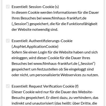
Grußwort GRIP 38
Essentiell: Session-Cookie (s)
In diesem Cookie werden Informationen für die Dauer
IMPRESSUM GRIP 38
Ihres Besuches bei www.filmhaus-frankfurt.de
(„Session“) gespeichert, die für die Funktionsfähigkeit
Editorial GRIP 38
der Website notwendig sind.
Nicht jedes Drehbuch wird verfilmt
Essentiell: Authentifizierungs-Cookie
Skripts visuell ausbalancieren
(.AspNet.ApplicationCookie)
Sofern Sie einen Login für die Website haben und sich
Internationaler Treffpunkt und Publikumsmagnet
einloggen, wird dieser Cookie für die Dauer Ihres
Die amerikanische Writer’s Guild als Vorbild
Besuches bei www.filmhaus-frankfurt.de („Session“)
gespeichert um festzustellen ob Sie eingeloggt sind
Ein Kinderroman für fast alle Leute
oder nicht, um personalisierte Webservices zu nutzen.
Mit dem Segen der Kirche
Essentiell: Request Verification Cookie (f)
Dieser Cookie wird nur für die Dauer des Website-
Anthropologen des Alltags
Besuchs gespeichert. Er dient dazu, zu verhindern, das
Nichts für Angsthasen
indirekt und unautorisiert (das heißt: über Dritte, die