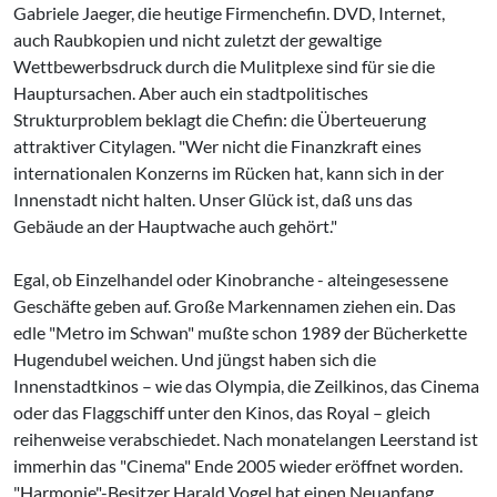
Gabriele Jaeger, die heutige Firmenchefin. DVD, Internet,
auch Raubkopien und nicht zuletzt der gewaltige
Wettbewerbsdruck durch die Mulitplexe sind für sie die
Hauptursachen. Aber auch ein stadtpolitisches
Strukturproblem beklagt die Chefin: die Überteuerung
attraktiver Citylagen. "Wer nicht die Finanzkraft eines
internationalen Konzerns im Rücken hat, kann sich in der
Innenstadt nicht halten. Unser Glück ist, daß uns das
Gebäude an der Hauptwache auch gehört."
Egal, ob Einzelhandel oder Kinobranche - alteinge­sessene
Geschäfte geben auf. Große Markennamen ziehen ein. Das
edle "Metro im Schwan" mußte schon 1989 der Bücherkette
Hugendubel weichen. Und jüngst haben sich die
Innenstadtkinos – wie das Olympia, die Zeilkinos, das Cinema
oder das Flaggschiff unter den Kinos, das Royal – gleich
reihenweise verabschiedet. Nach monatelangen Leerstand ist
immerhin das "Cinema" Ende 2005 wieder eröffnet worden.
"Harmonie"-Besitzer Harald Vogel hat einen Neuanfang