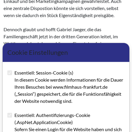
Einkauf und bei Marke­tingkampagnen gewährleistet. Auch
eine zentrale Dispostion könnte sie sich vorstellen, selbst
wenn sie dadurch ein Stück Eigenständigkeit preisgäbe.
Dennoch glaubt und hofft Gabriel Jaeger, die das
Familiengeschäft jetzt in der dritten Generation leitet, im
Wettbewerb bestehen zu können. Sie setzt auf ein
familienfreundlichen Repertoiremix, der Mainstream ebenso
Cookie Einstellungen
beinhaltet wie ambitionierte Kunstfilme. Und auf den Charme
eines Familienbe­triebs setzt sie, jenseits der Anonymität
großer Kinobunker, wie sie es nennt. "Bei uns werden Sie am
Essentiell: Session-Cookie (s)
Telefon noch persönlich beraten. Da können Schulen noch
In diesem Cookie werden Informationen für die Dauer
individuell mit uns auch Sondervor­stellungen abstimmen."
Ihres Besuches bei www.filmhaus-frankfurt.de
(„Session“) gespeichert, die für die Funktionsfähigkeit
Und an dieser Geschäftspolitik sollen sich auch die
der Website notwendig sind.
anstehenden Investitionen messen, zu denen einerseits
technische Neuerungen wie die Einführung des Online-
Essentiell: Authentifizierungs-Cookie
Ticketing gehören aber auch die geplante Umgestaltung des
(.AspNet.ApplicationCookie)
Foyerbereichs, um mehr Flair zu gewinnen und das Angebot
Sofern Sie einen Login für die Website haben und sich