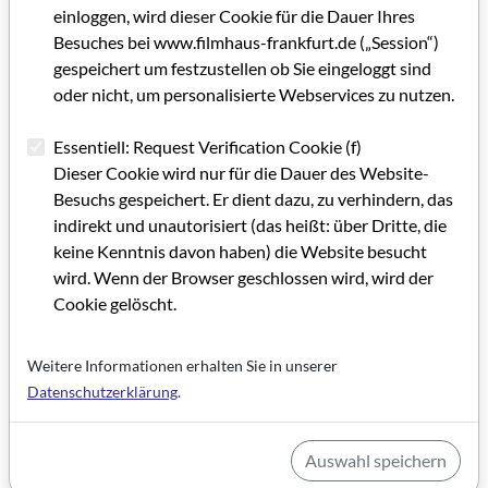
an Getränken und Süßwaren attraktiver herauszustellen.
einloggen, wird dieser Cookie für die Dauer Ihres
Schließlich trägt der Warenverkauf nicht unbeträchtlich zur
Besuches bei www.filmhaus-frankfurt.de („Session“)
Rentabilität (mit ca. 30 Prozent) bei. Und nicht gänzlich vom
gespeichert um festzustellen ob Sie eingeloggt sind
Tisch sind Überlegungen, vielleicht sogar die Gastronomie
oder nicht, um personalisierte Webservices zu nutzen.
aufzuwerten und ein Café einzurichten. Zu wünschen wäre es.
Denn nur so ist die vielbeschworene Belebung der
Essentiell: Request Verification Cookie (f)
Innenstädte tatsächlich zu erreichen.
Dieser Cookie wird nur für die Dauer des Website-
Besuchs gespeichert. Er dient dazu, zu verhindern, das
indirekt und unautorisiert (das heißt: über Dritte, die
Kategorie: Firmenportrait (GRIP FACE)
keine Kenntnis davon haben) die Website besucht
Schlagworte: Kino, Filmkultur
wird. Wenn der Browser geschlossen wird, wird der
Cookie gelöscht.
Artikel im PDF aufrufen
Weitere Informationen erhalten Sie in unserer
Datenschutzerklärung
.
Auswahl speichern