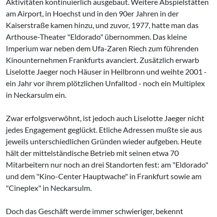
Aktivitäten kontinuierlich ausgebaut. Weitere Abspielstätten
am Airport, in Hoechst und in den 90er Jahren in der
Kaiserstraße kamen hinzu, und zuvor, 1977, hatte man das
Arthouse-Theater "Eldorado" übernommen. Das kleine
Imperium war neben dem Ufa-Zaren Riech zum führenden
Kinoun­ternehmen Frankfurts avanciert. Zusätzlich erwarb
Liselotte Jaeger noch Häuser in Heilbronn und weihte 2001 -
ein Jahr vor ihrem plötzlichen Unfalltod - noch ein Multiplex
in Neckarsulm ein.
Zwar erfolgsverwöhnt, ist jedoch auch Liselotte Jaeger nicht
jedes Engagement geglückt. Etliche Adressen mußte sie aus
jeweils unterschiedlichen Gründen wieder aufgeben. Heute
hält der mittelstän­dische Betrieb mit seinen etwa 70
Mitarbeitern nur noch an drei Standorten fest: am "Eldorado"
und dem "Kino-Center Hauptwache" in Frankfurt sowie am
"Cineplex" in Neckarsulm.
Doch das Geschäft werde immer schwieriger, bekennt