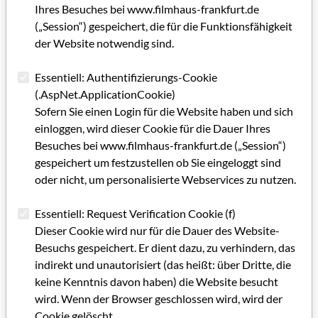
Studiensemester in einem Unternehmen und schließt mit
Ihres Besuches bei www.filmhaus-frankfurt.de
einer Diplomarbeit ab.
(„Session“) gespeichert, die für die Funktionsfähigkeit
der Website notwendig sind.
Der Fachbereich folgt in den nächsten drei Jahren einem
konsequenten Entwicklungspfad zu einem umfassenderen
Essentiell: Authentifizierungs-Cookie
Fachbereich Medien mit einer Verdopplung des
(.AspNet.ApplicationCookie)
Studienplatzangebots. Es werden im Bereich der Gestaltung
Sofern Sie einen Login für die Website haben und sich
spezifische Ausbildungsgänge zusammengefaßt und im
einloggen, wird dieser Cookie für die Dauer Ihres
Bereich der Medienwirtschaft soll eine
Besuches bei www.filmhaus-frankfurt.de („Session“)
Schwerpunktausrichtung auf die „TIME“-Industrien erfolgen.
gespeichert um festzustellen ob Sie eingeloggt sind
Dadurch lassen sich in Zukunft besser und spezifischer die
oder nicht, um personalisierte Webservices zu nutzen.
verschiedenen Berufsfelder der Medienindustrie abdecken.
* Michael Martin ist Professor für Unternehmensführung und
Essentiell: Request Verification Cookie (f)
Absatzwirtschaft an der Fachhochschule Wiesbaden
Dieser Cookie wird nur für die Dauer des Website-
Besuchs gespeichert. Er dient dazu, zu verhindern, das
indirekt und unautorisiert (das heißt: über Dritte, die
Kategorie: Gastbeitrag (ehemals Selbstdarstellungen von
keine Kenntnis davon haben) die Website besucht
institutioneneigenen Mitarbeitern / ab GRIP 63)
wird. Wenn der Browser geschlossen wird, wird der
Schlagworte: Ausbildung/Weiterbildung/Studium,
Cookie gelöscht.