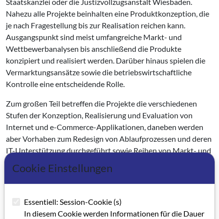
Staatskanzlei oder die Justizvollzugsanstalt Wiesbaden.
Nahezu alle Projekte beinhalten eine Produktkonzeption, die
je nach Fragestellung bis zur Realisation reichen kann.
Ausgangspunkt sind meist umfangreiche Markt- und
Wettbewerbanalysen bis anschließend die Produkte
konzipiert und realisiert werden. Darüber hinaus spielen die
Vermarktungsansätze sowie die betriebswirtschaftliche
Kontrolle eine entscheidende Rolle.
Zum großen Teil betreffen die Projekte die verschiedenen
Stufen der Konzeption, Realisierung und Evaluation von
Internet und e-Commerce-Applikationen, daneben werden
aber Vorhaben zum Redesign von Ablaufprozessen und deren
IT-Unterstützung durchgeführt sowie Reihen von Markt- und
Branchenanalysen. Des weiteren werden Schulungs- und
Cookie Einstellungen
Imagefilme hergestellt sowie vereinzelt auch Werbespots. Je
nach verfügbarem Budget haben die Projekte professionelles
Niveau, was auch vom Auftraggeber erwartet wird. Das
Essentiell: Session-Cookie (s)
Studium beinhaltet weiterhin ein berufspraktisches
In diesem Cookie werden Informationen für die Dauer