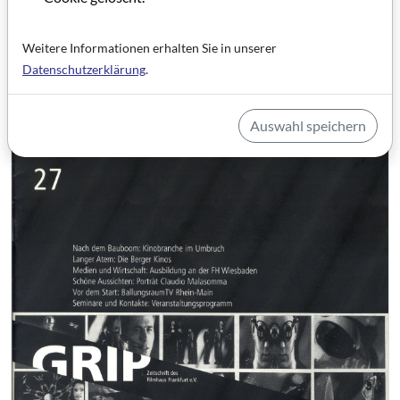
Nachwuchs
Weitere Informationen erhalten Sie in unserer
Datenschutzerklärung
.
Artikel im PDF aufrufen
Auswahl speichern