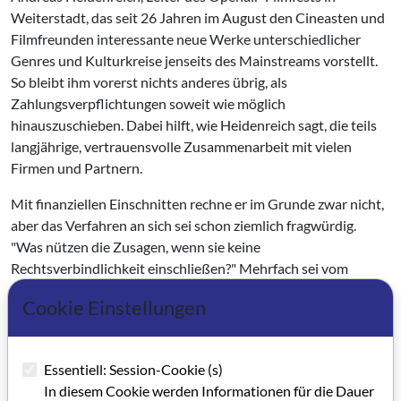
Weiterstadt, das seit 26 Jahren im August den Cineasten und
Filmfreunden interessante neue Werke unterschiedlicher
Genres und Kulturkreise jenseits des Mainstreams vorstellt.
So bleibt ihm vorerst nichts anderes übrig, als
Zahlungsverpflichtungen soweit wie möglich
hinauszuschieben. Dabei hilft, wie Heidenreich sagt, die teils
langjährige, vertrauensvolle Zusammenarbeit mit vielen
Firmen und Partnern.
Mit finanziellen Einschnitten rechne er im Grunde zwar nicht,
aber das Verfahren an sich sei schon ziemlich fragwürdig.
"Was nützen die Zusagen, wenn sie keine
Rechtsverbindlichkeit einschließen?" Mehrfach sei vom
Filmbüro Hessen in der Vergangenheit gefordert worden,
Cookie Einstellungen
Festivals in einem Zwei-Jahre-Rhythmus zu jürieren, so daß
die Mittel rechtzeitig abgerufen werden könnten. "Wie
müssen doch mindestens ein halbes Jahr im voraus
Essentiell: Session-Cookie (s)
Programme und Werbematerialien produzieren und vieles
In diesem Cookie werden Informationen für die Dauer
mehr. Solche Modalitäten müßte doch auch