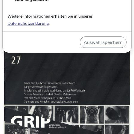
Institution
Weitere Informationen erhalten Sie in unserer
Datenschutzerklärung
.
Artikel im PDF aufrufen
Auswahl speichern