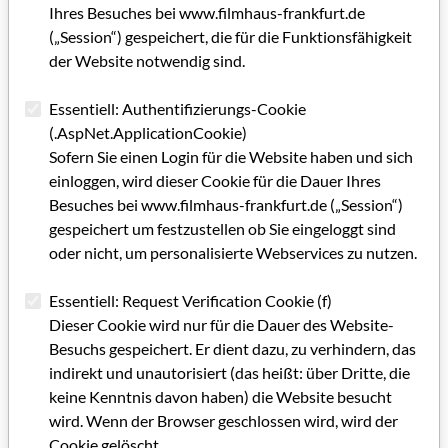
Ihres Besuches bei www.filmhaus-frankfurt.de
haushaltstechnisch zu regeln sein." Zunächst aber wird hier
(„Session“) gespeichert, die für die Funktionsfähigkeit
wie dort von den Machern improvisiert werden müssen. Mehr
der Website notwendig sind.
ist angesichts der Lage nicht möglich. Denn Genaueres weiß
niemand. Insoweit deckt sich darin die Auskunft des
Essentiell: Authentifizierungs-Cookie
Ministeriums mit der des Hessischen Filmbüros: "Wir prüfen.
(.AspNet.ApplicationCookie)
Mehr kann ich dazu im Moment nicht sagen, " so Sprecherin
Sofern Sie einen Login für die Website haben und sich
Maske-Demand. Nicht eben viel, wenn man, wie die
einloggen, wird dieser Cookie für die Dauer Ihres
Betroffenen, auf zugesagte Mittel wartet. Aber vielleicht
Besuches bei www.filmhaus-frankfurt.de („Session“)
veranlaßt diese Erfahrung die Hessische Filmförderung,
gespeichert um festzustellen ob Sie eingeloggt sind
Verfahrensabläufe in diesem Punkt einmal grundlegend zu
oder nicht, um personalisierte Webservices zu nutzen.
überdenken.
* Kurz vor Redaktionsschluss stand fest: Die Gelder werden
Essentiell: Request Verification Cookie (f)
ausbezahlt.
Dieser Cookie wird nur für die Dauer des Website-
Besuchs gespeichert. Er dient dazu, zu verhindern, das
indirekt und unautorisiert (das heißt: über Dritte, die
Kategorie: Bericht/Meldung (GRIP INFO + Filmland Hessen-
keine Kenntnis davon haben) die Website besucht
Beiträge)
wird. Wenn der Browser geschlossen wird, wird der
Schlagworte: Filmförderung, Filmpolitik, Kulturförderung,
Cookie gelöscht.