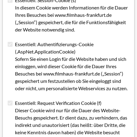
Essentiell: Session-Cookie (s)
In diesem Cookie werden Informationen für die Dauer
Editorial GRIP 27
Ihres Besuches bei www.filmhaus-frankfurt.de
IMPRESSUM GRIP 27
(„Session“) gespeichert, die für die Funktionsfähigkeit
der Website notwendig sind.
Auf Konsolidierungskurs
Essentiell: Authentifizierungs-Cookie
Abseits der Goldgräberstimmung
(.AspNet.ApplicationCookie)
Sofern Sie einen Login für die Website haben und sich
Im Umbruch
einloggen, wird dieser Cookie für die Dauer Ihres
Lebende Leichen und lange Nächte
Besuches bei www.filmhaus-frankfurt.de („Session“)
gespeichert um festzustellen ob Sie eingeloggt sind
Neues aus dem Filmhaus
oder nicht, um personalisierte Webservices zu nutzen.
Hervorragende Perspektive
Essentiell: Request Verification Cookie (f)
Kunsthochschulen, bewegt euch und eure Bilder!
Dieser Cookie wird nur für die Dauer des Website-
Besuchs gespeichert. Er dient dazu, zu verhindern, das
Wirtschaft und Medien
indirekt und unautorisiert (das heißt: über Dritte, die
keine Kenntnis davon haben) die Website besucht
Mit offenem Ausgang