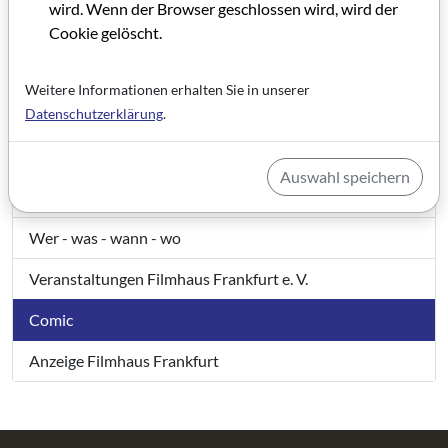
wird. Wenn der Browser geschlossen wird, wird der
Cookie gelöscht.
Bewegliche Institution
Loch im Topf
Weitere Informationen erhalten Sie in unserer
Datenschutzerklärung
.
Das Denken ist die harte Arbeit, nicht das Wörter zählen
Filme für Europa – Förderungen und Kooperationen
Auswahl speichern
Alles außer Berge und Meer
Wer - was - wann - wo
Veranstaltungen Filmhaus Frankfurt e. V.
Comic
Anzeige Filmhaus Frankfurt