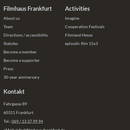
Filmhaus Frankfurt
Activities
About us
Imagine
Team
Cooperation Festivals
Directions / accessibility
Filmland Hesse
Statutes
episodic film 15x3
Become a member
Become a supporter
Press
30-year anniversary
Kontakt
Fahrgasse 89
60311 Frankfurt
Tel.:
069 / 13 37 99 94
eMail:
info@filmhaus-frankfurt.de