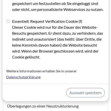
Filmausbildung an der Hochschule für Gestaltung in
gespeichert um festzustellen ob Sie eingeloggt sind
Offenbach?
oder nicht, um personalisierte Webservices zu nutzen.
Helmut Herbst anläßlich der Anhörung vor dem
Essentiell: Request Verification Cookie (f)
Hessischen Landtag
Dieser Cookie wird nur für die Dauer des Website-
Besuchs gespeichert. Er dient dazu, zu verhindern, das
Stellungnahme des Filmbüro Hessen
indirekt und unautorisiert (das heißt: über Dritte, die
keine Kenntnis davon haben) die Website besucht
Informationen
wird. Wenn der Browser geschlossen wird, wird der
Veranstaltungen Filmhaus Frankfurt
Cookie gelöscht.
Förderungstermine
Weitere Informationen erhalten Sie in unserer
Festivals
Datenschutzerklärung
.
Vergleichende Filmanalyse
Auswahl speichern
Hamburg Connection
Überlegungen zu einer Neustrukturierung