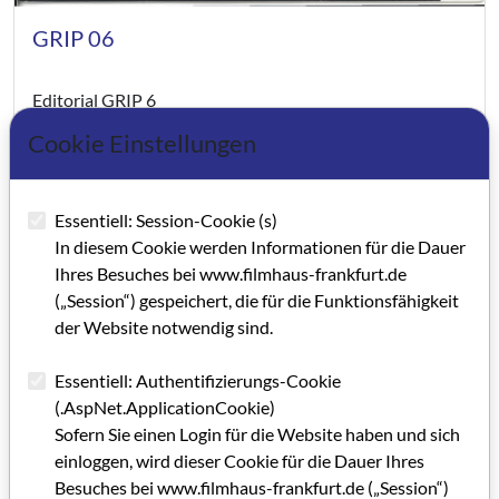
GRIP 06
Editorial GRIP 6
Cookie Einstellungen
IMPRESSUM GRIP 6
In Sachen Filmbüro und Filmhaus
Essentiell: Session-Cookie (s)
Filmhaus-Fenster im HR
In diesem Cookie werden Informationen für die Dauer
Ihres Besuches bei www.filmhaus-frankfurt.de
Das Kommunale Kino vor dem Aus?
(„Session“) gespeichert, die für die Funktionsfähigkeit
der Website notwendig sind.
Rüsselsheim: Höhen und Tiefen
Konzept für eine Kino-Förderung
Essentiell: Authentifizierungs-Cookie
(.AspNet.ApplicationCookie)
Das Deutsche Filmmuseum
Sofern Sie einen Login für die Website haben und sich
einloggen, wird dieser Cookie für die Dauer Ihres
Eine Lobby für den Trickfilm
Besuches bei www.filmhaus-frankfurt.de („Session“)