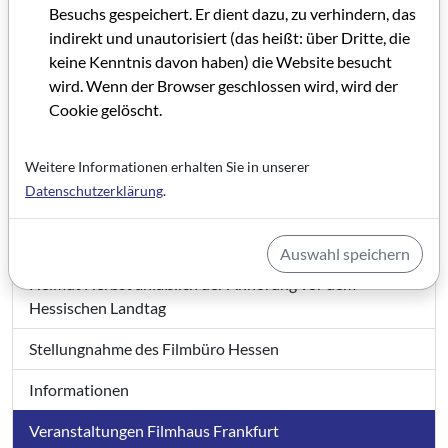
Besuchs gespeichert. Er dient dazu, zu verhindern, das
Das Kommunale Kino vor dem Aus?
indirekt und unautorisiert (das heißt: über Dritte, die
Rüsselsheim: Höhen und Tiefen
keine Kenntnis davon haben) die Website besucht
wird. Wenn der Browser geschlossen wird, wird der
Konzept für eine Kino-Förderung
Cookie gelöscht.
Das Deutsche Filmmuseum
Weitere Informationen erhalten Sie in unserer
Eine Lobby für den Trickfilm
Datenschutzerklärung
.
Filmausbildung an der Hochschule für Gestaltung in
Offenbach?
Auswahl speichern
Helmut Herbst anläßlich der Anhörung vor dem
Hessischen Landtag
Stellungnahme des Filmbüro Hessen
Informationen
Veranstaltungen Filmhaus Frankfurt