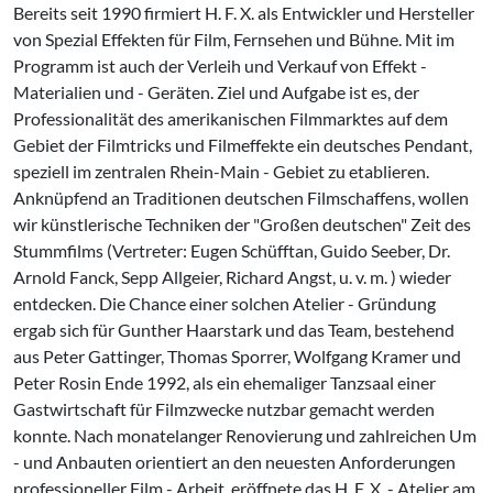
Bereits seit 1990 firmiert H. F. X. als Entwickler und Hersteller
von Spezial Effekten für Film, Fernsehen und Bühne. Mit im
Programm ist auch der Verleih und Verkauf von Effekt -
Materialien und - Geräten. Ziel und Aufgabe ist es, der
Professionalität des amerikanischen Filmmarktes auf dem
Gebiet der Filmtricks und Filmeffekte ein deutsches Pendant,
speziell im zentralen Rhein-Main - Gebiet zu etablieren.
Anknüpfend an Traditionen deutschen Filmschaffens, wollen
wir künstlerische Techniken der "Großen deutschen" Zeit des
Stummfilms (Vertreter: Eugen Schüfftan, Guido Seeber, Dr.
Arnold Fanck, Sepp Allgeier, Richard Angst, u. v. m. ) wieder
entdecken. Die Chance einer solchen Atelier - Gründung
ergab sich für Gunther Haarstark und das Team, bestehend
aus Peter Gattinger, Thomas Sporrer, Wolfgang Kramer und
Peter Rosin Ende 1992, als ein ehemaliger Tanzsaal einer
Gastwirtschaft für Filmzwecke nutzbar gemacht werden
konnte. Nach monatelanger Renovierung und zahlreichen Um
- und Anbauten orientiert an den neuesten Anforderungen
professioneller Film - Arbeit, eröffnete das H. F. X. - Atelier am