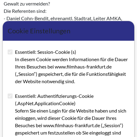
Gewalt zu vermeiden?
Die Referenten sind:
- Daniel Cohn-Bendit, ehrenamtl. Stadtrat, Leiter AMKA,
Frankfurt
Cookie Einstellungen
- Dr. Herta Däubler-Gmelin, Rechtsexpertin der SPD, MdB
Dr. Berthold Huber, Richter am Verwaltungsgericht Frankfurt
Yilmaz Karahasan, Vorstandsmitglied IG Metall
Essentiell: Session-Cookie (s)
Dr. Friedbert Pflüger, MdB, CDU Fraktion, ehm.
In diesem Cookie werden Informationen für die Dauer
Pressesprecher des Bundespräsidenten Richard v. Weizsäcker
Ihres Besuches bei www.filmhaus-frankfurt.de
Cornelia Schmalz-Jacobsen, Ausländerbeauftragte der
(„Session“) gespeichert, die für die Funktionsfähigkeit
Bundesregierung.
der Website notwendig sind.
Veranstalter:
Essentiell: Authentifizierungs-Cookie
Kultur im Dritten e. V.
(.AspNet.ApplicationCookie)
und
Sofern Sie einen Login für die Website haben und sich
J. W. Goethe-Universität Frankfurt
einloggen, wird dieser Cookie für die Dauer Ihres
Information:
Besuches bei www.filmhaus-frankfurt.de („Session“)
Harald Wittich
gespeichert um festzustellen ob Sie eingeloggt sind
Tel.: 069-252559