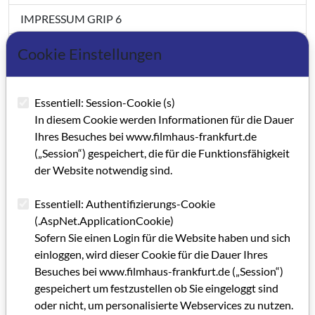
IMPRESSUM GRIP 6
In Sachen Filmbüro und Filmhaus
Cookie Einstellungen
Filmhaus-Fenster im HR
Essentiell: Session-Cookie (s)
Das Kommunale Kino vor dem Aus?
In diesem Cookie werden Informationen für die Dauer
Rüsselsheim: Höhen und Tiefen
Ihres Besuches bei www.filmhaus-frankfurt.de
(„Session“) gespeichert, die für die Funktionsfähigkeit
Konzept für eine Kino-Förderung
der Website notwendig sind.
Das Deutsche Filmmuseum
Essentiell: Authentifizierungs-Cookie
(.AspNet.ApplicationCookie)
Eine Lobby für den Trickfilm
Sofern Sie einen Login für die Website haben und sich
Filmausbildung an der Hochschule für Gestaltung in
einloggen, wird dieser Cookie für die Dauer Ihres
Offenbach?
Besuches bei www.filmhaus-frankfurt.de („Session“)
gespeichert um festzustellen ob Sie eingeloggt sind
Helmut Herbst anläßlich der Anhörung vor dem
oder nicht, um personalisierte Webservices zu nutzen.
Hessischen Landtag