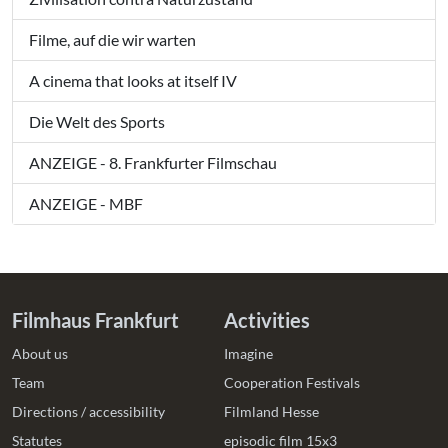
Filme, auf die wir warten
A cinema that looks at itself IV
Die Welt des Sports
ANZEIGE - 8. Frankfurter Filmschau
ANZEIGE - MBF
Filmhaus Frankfurt
Activities
About us
Imagine
Team
Cooperation Festivals
Directions / accessibility
Filmland Hesse
Statutes
episodic film 15x3