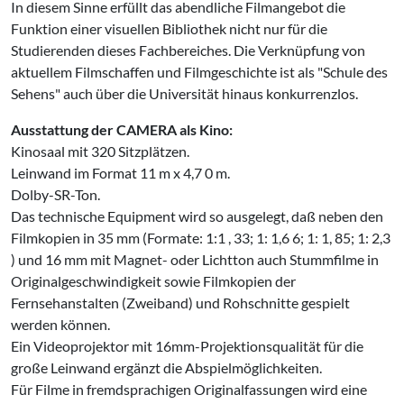
In diesem Sinne erfüllt das abendliche Filmangebot die
Funktion einer visuellen Bibliothek nicht nur für die
Studierenden dieses Fachbereiches. Die Verknüpfung von
aktuellem Filmschaffen und Filmge­schichte ist als "Schule des
Sehens" auch über die Universität hinaus konkurrenzlos.
Ausstattung der CAMERA als Kino:
Kinosaal mit 320 Sitzplätzen.
Leinwand im Format 11 m x 4,7 0 m.
Dolby-SR-Ton.
Das technische Equipment wird so ausge­legt, daß neben den
Filmkopien in 35 mm (Formate: 1:1 , 33; 1: 1,6 6; 1: 1, 85; 1: 2,3
) und 16 mm mit Magnet- oder Lichtton auch Stummfilme in
Originalgeschwindig­keit sowie Filmkopien der
Fernsehanstalten (Zweiband) und Rohschnitte gespielt
werden können.
Ein Videoprojektor mit 16mm-Projektionsqualität für die
große Leinwand ergänzt die Abspielmöglichkeiten.
Für Filme in fremdsprachigen Originalfas­sungen wird eine