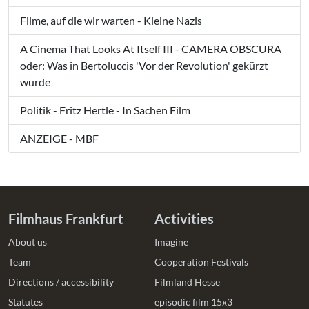
Filme, auf die wir warten - Kleine Nazis
A Cinema That Looks At Itself III - CAMERA OBSCURA
oder: Was in Bertoluccis 'Vor der Revolution' gekürzt
wurde
Politik - Fritz Hertle - In Sachen Film
ANZEIGE - MBF
Filmhaus Frankfurt
Activities
About us
Imagine
Team
Cooperation Festivals
Directions / accessibility
Filmland Hesse
Statutes
episodic film 15x3