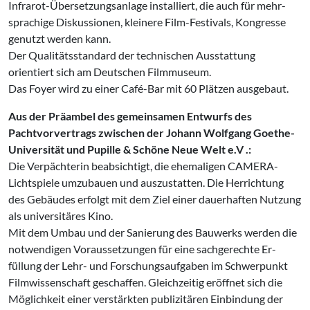
Infrarot-Übersetzungsanlage installiert, die auch für mehr­
sprachige Diskussionen, kleinere Film-Festivals, Kongresse
genutzt werden kann.
Der Qualitätsstandard der technischen Ausstattung
orientiert sich am Deutschen Filmmuseum.
Das Foyer wird zu einer Café-Bar mit 60 Plätzen ausgebaut.
Aus der Präambel des gemeinsa­men Entwurfs des
Pachtvorvertrags
zwischen der Johann Wolfgang
Goethe-
Universität und Pupille &
Schöne Neue Welt e.V .:
Die Verpächterin beabsichtigt, die ehemaligen CAMERA-
Lichtspiele umzubauen und auszustatten. Die Herrichtung
des Gebäudes erfolgt mit dem Ziel einer dau­erhaften Nutzung
als universitäres Kino.
Mit dem Umbau und der Sanierung des Bauwerks werden die
notwendigen Voraussetzungen für eine sachgerechte Er­
füllung der Lehr- und Forschungsaufgaben im Schwerpunkt
Filmwissenschaft geschaf­fen. Gleichzeitig eröffnet sich die
Mög­lichkeit einer verstärkten publizitären Ein­bindung der