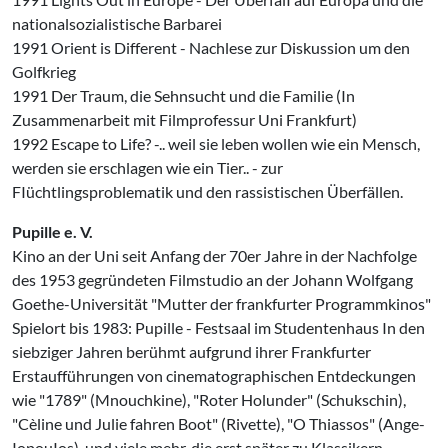
nationalsozialistische Barbarei
1991 Orient is Different - Nachlese zur Diskussion um den
Golfkrieg
1991 Der Traum, die Sehnsucht und die Familie (In
Zusammenarbeit mit Film­professur Uni Frankfurt)
1992 Escape to Life? -.. weil sie leben wollen wie ein Mensch,
werden sie er­schlagen wie ein Tier.. - zur
FIüchtlingsproblematik und den rassistischen Über­fällen.
Pupille e. V.
Kino an der Uni seit Anfang der 70er Jahre in der Nachfolge
des 1953 gegrün­deten Filmstudio an der Johann Wolfgang
Goethe-Universität "Mutter der frankfurter Programmkinos"
Spielort bis 1983: Pupille - Festsaal im Studentenhaus In den
siebziger Jahren berühmt aufgrund ihrer Frankfurter
Erstaufführungen von cinematographischen Entdeckungen
wie "1789" (Mnouchkine), "Roter Holunder" (Schukschin),
"Cèline und Julie fahren Boot" (Rivette), "O Thiassos" (Ange-
IopouIos), und viele mehr, die erst später zu Klassikern