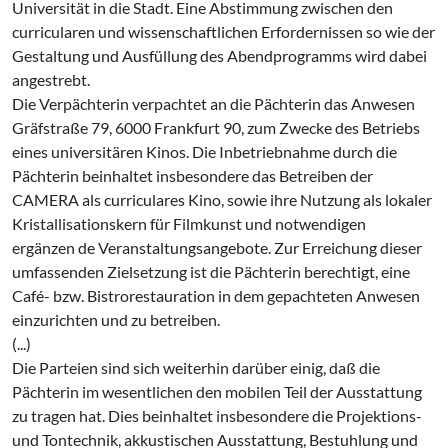
Universität in die Stadt. Eine Abstimmung zwischen den
curricularen und wissenschaftlichen Erfordernissen so­ wie der
Gestaltung und Ausfüllung des Abendprogramms wird dabei
angestrebt.
Die Verpächterin verpachtet an die Pächterin das Anwesen
Gräfstraße 79, 6000 Frankfurt 90, zum Zwecke des Be­triebs
eines universitären Kinos. Die Inbetriebnahme durch die
Pächterin bein­haltet insbesondere das Betreiben der
CAMERA als curriculares Kino, sowie ihre Nutzung als lokaler
Kristallisationskern für Filmkunst und notwendigen
ergänzen­ de Veranstaltungsangebote. Zur Erreichung dieser
umfassenden Zielsetzung ist die Pächterin berechtigt, eine
Café- bzw. Bistrorestauration in dem gepachte­ten Anwesen
einzurichten und zu betrei­ben.
(...)
Die Parteien sind sich weiterhin darüber einig, daß die
Pächterin im wesentlichen den mobilen Teil der Ausstattung
zu tra­gen hat. Dies beinhaltet insbesondere die Projektions-
und Tontechnik, akkustischen Ausstattung, Bestuhlung und