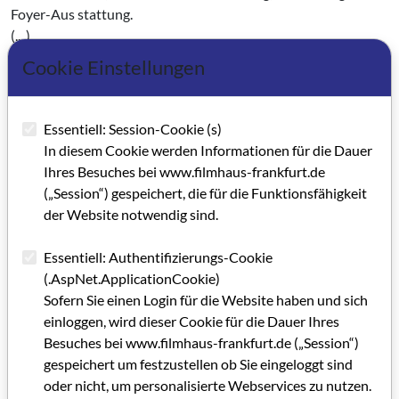
Foyer-Aus­ stattung.
(... )
Die Kostenbeteiligung der Pächterin beträgt maximal 50 %
Cookie Einstellungen
der Gesamtkosten sämtlicher Baumaßnahmen einschließlich
der technischen Innenausstattung für den Film- und
Gastronomiebetrieb.
Essentiell: Session-Cookie (s)
(... )
In diesem Cookie werden Informationen für die Dauer
Weiterhin werden die Pächterin und die Johann Wolfgang
Ihres Besuches bei www.filmhaus-frankfurt.de
Goethe-Universität als Bestandteil des vorliegenden Pacht­
(„Session“) gespeichert, die für die Funktionsfähigkeit
vertrages einen Werkvertrag zur Durch­führung von
der Website notwendig sind.
Filmseminarveranstaltungen abschließen.
Essentiell: Authentifizierungs-Cookie
Eine Chronik Schöne Neue Welt
e. V.
(.AspNet.ApplicationCookie)
1982 Gründungsversammlung
Sofern Sie einen Login für die Website haben und sich
1983 Erstes Freiluftkino in Frankfurt/Main.
einloggen, wird dieser Cookie für die Dauer Ihres
1984 Erstmaliges Open-Air-Kino am Mainufer in
Besuches bei www.filmhaus-frankfurt.de („Session“)
Kooperation mit Kommunales Kino/Deutsches Filmmuseum.
gespeichert um festzustellen ob Sie eingeloggt sind
Seit 1987 regelmäßige Projektkino­veranstaltungen (Film- und
oder nicht, um personalisierte Webservices zu nutzen.
Diskus­sionsreihen zu einem inhaltlich ausgewie­senen