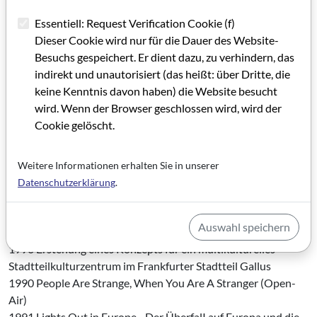
Themenkomplex) in Zusammenar­beit mit Pupille e. V.,
Essentiell: Request Verification Cookie (f)
provisorisch im CAME- RA-Gebäude:
Dieser Cookie wird nur für die Dauer des Website-
1987 Geschichte und Identität - zur Historikerdebatte
Besuchs gespeichert. Er dient dazu, zu verhindern, das
1987 Frühling in Moskau - kritische Filme der UdSSR im
indirekt und unautorisiert (das heißt: über Dritte, die
Umbruch
keine Kenntnis davon haben) die Website besucht
1988 199 Jahre Französische Revolution 1988
wird. Wenn der Browser geschlossen wird, wird der
Deutschlandbilder I und II
Cookie gelöscht.
1989 Die Fremde Sehen - unbekannte Meisterwerke aus
Entwicklungs- und Schwellenländern
1989 Kleist im Film (in Zusammenarbeit mit Institut für
Weitere Informationen erhalten Sie in unserer
Deutsche Sprache/Uni Frank­furt)
Datenschutzerklärung
.
1989 City-Lights - Großstadt und Film 1990 Wächst jetzt
zusammen, was zu­sammengehört? - Vortragsreihe zur Pro­
Auswahl speichern
blematik der Wiedervereinigung -
1990 Erstehung eines Konzepts für ein multikulturelles
Stadtteilkulturzentrum im Frankfurter Stadtteil Gallus
1990 People Are Strange, When You Are A Stranger (Open-
Air)
1991 Lights Out in Europe - Der ÜberfalI auf Europa und die