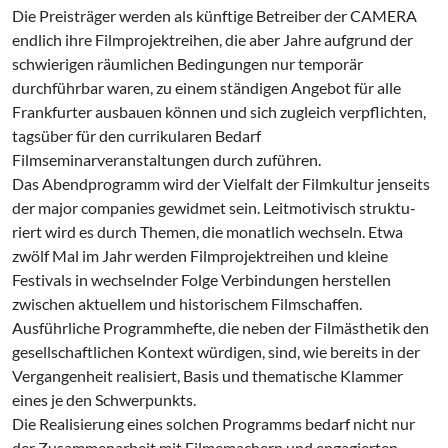
Die Preisträger werden als künftige Betrei­ber der CAMERA
endlich ihre Filmprojek­treihen, die aber Jahre aufgrund der
schwierigen räumlichen Bedingungen nur temporär
durchführbar waren, zu einem ständigen Angebot für alle
Frankfurter ausbauen können und sich zugleich ver­pflichten,
tagsüber für den currikularen Bedarf
Filmseminarveranstaltungen durch­ zuführen.
Das Abendprogramm wird der Vielfalt der Filmkultur jenseits
der major companies gewidmet sein. Leitmotivisch struktu­
riert wird es durch Themen, die monatlich wechseln. Etwa
zwölf Mal im Jahr werden Filmprojektreihen und kleine
Festivals in wechselnder Folge Verbindungen herstellen
zwischen aktuellem und historischem Filmschaffen.
Ausführliche Programmhef­te, die neben der Filmästhetik den
gesell­schaftlichen Kontext würdigen, sind, wie bereits in der
Vergangenheit realisiert, Basis und thematische Klammer
eines je­ den Schwerpunkts.
Die Realisierung eines solchen Programms bedarf nicht nur
der Zusammenarbeit mit Filmemachern und engagierten