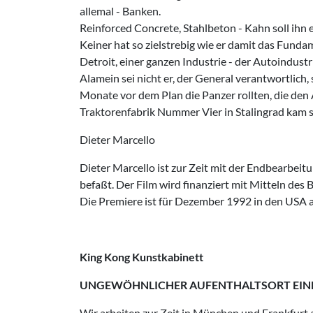
allemal - Banken.
Reinforced Concrete, Stahlbeton - Kahn soll ihn
Keiner hat so zielstrebig wie er damit das Funda
Detroit, einer ganzen Industrie - der Autoindustr
Alamein sei nicht er, der General verantwortlich,
Monate vor dem Plan die Panzer rollten, die den
Traktorenfabrik Nummer Vier in Stalingrad kam s
Dieter Marcello
Dieter Marcello ist zur Zeit mit der Endbearbe
befaßt. Der Film wird finanziert mit Mitteln de
Die Premiere ist für Dezember 1992 in den USA a
King Kong Kunstkabinett
UNGEWÖHNLICHER AUFEN
THALTSORT EIN
Wir arbeiten zur Zeit in München und Frankf