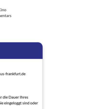
Kino
mentars
no des
us-frankfurt.de
ür die Dauer Ihres
ie eingeloggt sind oder