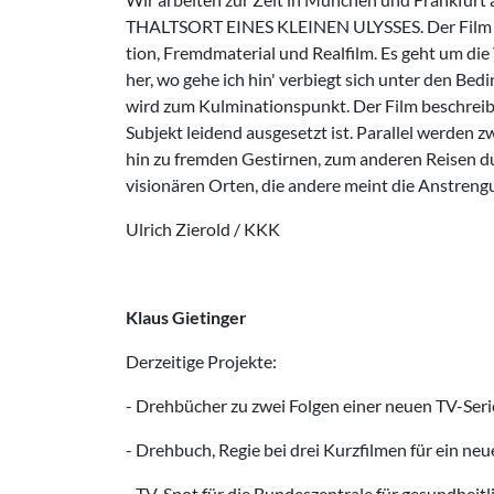
THALTSORT EINES KLEINEN ULYSSES. Der Film wi
tion, Fremdmaterial und Realfilm. Es geht um die
her, wo gehe ich hin' verbiegt sich unter den Bedi
wird zum Kulminationspunkt. Der Film beschreibt 
Subjekt leidend ausgesetzt ist. Parallel werden
hin zu fremden Gestirnen, zum anderen Reisen du
visionären Orten, die andere meint die Anstreng
Ulrich Zierold / KKK
Klaus Gietinger
Derzeitige Projekte:
- Drehbücher zu zwei Folgen einer neuen TV-Serie 
- Drehbuch, Regie bei drei Kurzfilmen für ein 
- TV-Spot für die Bundeszentrale für gesundheitl