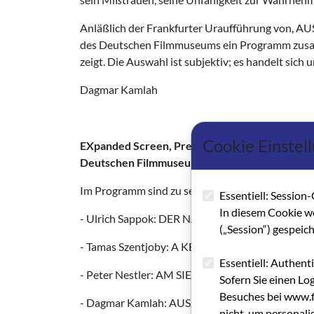
Anläßlich der Frankfurter Uraufführung von, A
des Deutschen Filmmuseums ein Programm zusa
zeigt. Die Auswahl ist subjektiv; es handelt sich
Dagmar Kamlah
Cookie Einstel
EXpanded Screen, Premiere von
Dagmar Kaml
Deutschen Filmmuseums.
Im Programm sind zu sehen:
Essentiell: Session-
In diesem Cookie w
- Ulrich Sappok: DER NARRATIVE FILM, BRD 1
(„Session“) gespeic
- Tamas Szentjoby: A KENTAUR, Ungarn 1975 - L
Essentiell: Authent
- Peter Nestler: AM SIEL, BRD 1962 - Ferdinan
Sofern Sie einen Lo
Besuches bei www.fi
- Dagmar Kamlah: AUSZUG, BRD 1992
nicht, um personali