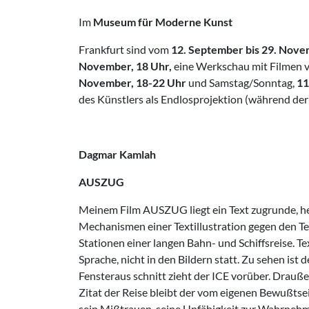
Im
Museum für Moderne Kunst
Frankfurt sind vom
12. September bis
29. Nov
November, 18 Uhr,
eine Werkschau mit Filmen 
November, 18-22 Uhr
und Samstag/Sonntag,
11
des Künstlers als Endlosprojektion (während de
Dagmar Kamlah
AUSZUG
Meinem Film AUSZUG liegt ein Text zugrunde, he
Mechanismen einer Textillustration gegen den Te
Stationen einer langen Bahn- und Schiffsreise. Te
Sprache, nicht in den Bildern statt. Zu sehen ist d
Fensteraus­ schnitt zieht der ICE vorüber. Drauß
Zitat der Reise bleibt der vom eigenen Bewußtsei
sein Mißtrauen, seine Unfähigkeit zur Wahrnehmu