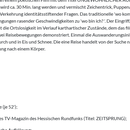
rd ca. 30 Min. lang werden und vermischt Zeichentrick, Puppe
 Verkehrung identitätsstiftender Fra­gen. Das traditionelle 'wo ko
ngungen rasender Geschwindigkei­ten zu 'wo bin ich? '. Der Eingriff
die Ortslosigkeit im Verlauf karthartischer Zustände, dem das fi
 zwei Reisebewegungen demon­striert. Einmal die Auswanderungsini
rch und in Eis und Schnee. Die eine Reise handelt von der Suche 
ung nach einem Körper.
(je 52');
neues TV-Magazin des Hessischen Rundfunks (Titel: ZEITSPRUNG);
iche Aufklärung;