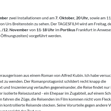
ember
zwei Installationen und am
7. Oktober, 20 Uhr,
sowie am 11
von Urs Breitenstein zu sehen. Der TAGESFILM wird am Freitag, 
. /12. November
von
11-18 Uhr
im
Portikus
Frankfurt in Anwese
r Öffnungszeiten) vorgeführt werden.
rausgerissen aus einem Roman von Alfred Kubin. Ich habe versuch
xt zu wenden. Der Romanprota­gonist schildert recht knapp die
xt und Inszenierung verlaufen gegeneinan­der, die Reise findet nur 
er isolierte Reisezustand - ein Ehepaar im Zugabteil, auf einem Schi
en fahren die Züge, die Reisenden im Film kommen nicht vom Fleck
n kontrollierte Reisende stecken. Seine Vorurteile gegen andere V
ng spricht der Text aus.