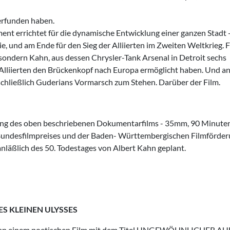
 erfunden haben.
ment errichtet für die dynamische Entwicklung einer ganzen Stadt 
ie, und am Ende für den Sieg der Alliierten im Zweiten Weltkrieg. F
 son­dern Kahn, aus dessen Chrysler-Tank Arsenal in Detroit sechs
 Alliierten den Brückenkopf nach Europa ermöglicht haben. Und an
chließ­lich Guderians Vormarsch zum Stehen. Darüber der Film.
itung des oben beschriebenen Dokumentarfilms - 35mm, 90 Minuten
s Bundesfilmpreises und der Baden- Württembergischen Filmförder
nläßlich des 50. Todestages von Albert Kahn geplant.
ES KLEINEN
ULYSSES
urt an einem poetischen Film mit dem Titel UNGEWÖHNLICHER A