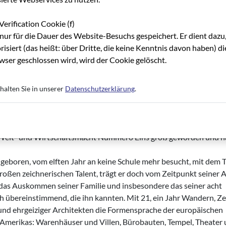
Verification Cookie (f)
nur für die Dauer des Website-Besuchs gespeichert. Er dient dazu,
risiert (das heißt: über Dritte, die keine Kenntnis davon haben) 
ser geschlossen wird, wird der Cookie gelöscht.
halten Sie in unserer
Datenschutzerklärung
.
 von Architekten entworfenen Bauten in den USA aus einem einzig
s".
r Welt- und Wirtschaftsmacht Nummero Eins groß geworden und h
 geboren, vom elften Jahr an keine Schule mehr besucht, mit dem
 großen zeichnerischen Talent, trägt er doch vom Zeitpunkt seiner 
 das Auskommen seiner Familie und insbesondere das seiner acht
ch übereinstimmend, die ihn kannten. Mit 21, ein Jahr Wandern, Z
 und ehrgeiziger Architekten die Formensprache der europäischen
e Amerikas: Warenhäuser und Villen, Bürobauten, Tempel, Theater