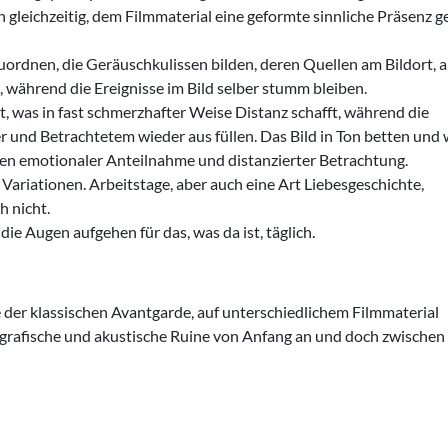
en gleichzeitig, dem Filmmaterial eine geformte sinnliche Präsenz g
ordnen, die Geräuschkulissen bilden, deren Quellen am Bildort, 
, während die Ereignisse im Bild selber stumm bleiben.
 was in fast schmerzhafter Weise Distanz schafft, während die
nd Betrachtetem wieder aus­ füllen. Das Bild in Ton betten und 
chen emotionaler Anteilnahme und distanzierter Betrachtung.
 Variationen. Arbeitstage, aber auch eine Art Liebesgeschichte,
h nicht.
ie Augen aufgehen für das, was da ist, täglich.
 der klassischen Avantgarde, auf unterschiedlichem Filmmaterial
otografische und akustische Ruine von Anfang an und doch zwische