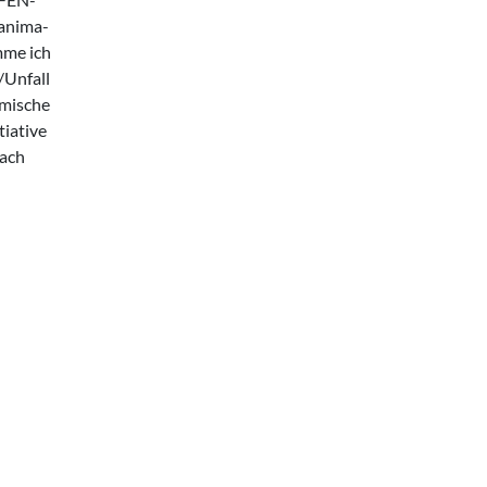
nanima­
mme ich
/Unfall
lmische
tiative
nach