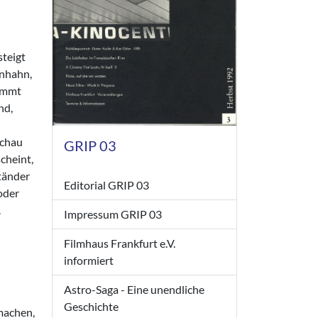
steigt
inhahn,
nimmt
nd,
schau
GRIP 03
cheint,
Ständer
Editorial GRIP 03
 oder
.
Impressum GRIP 03
Filmhaus Frankfurt e.V.
informiert
Astro-Saga - Eine unendliche
Geschichte
machen,