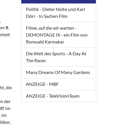
Politik - Dieter Nolte und Karl
Dörr - In Sachen Film
.
dem
9.
Filme, auf die wir warten -
nheit
DEMONTAGE IX - ein Film von
Romuald Karmakar
Die Welt des Sports - A Day At
The Races
Many Dreams Of Many Gardens
ANZEIGE - MBF
t, die
ANZEIGE - TeleVisionTeam
in der
ff. Im
. Im
ölker,