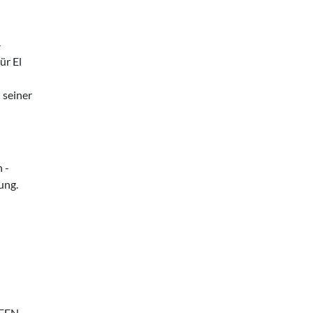
-
ür El
 seiner
 -
ung.
UFEN­