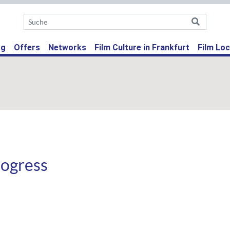
ent)
og
Offers
Networks
Film Culture in Frankfurt
Film Loc
rogress