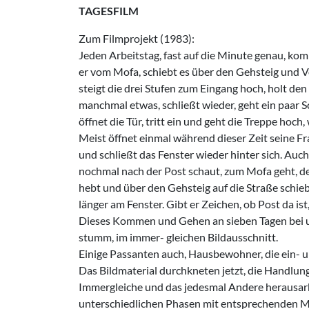
TAGESFILM
Zum Filmprojekt (1983):
Jeden Arbeitstag, fast auf die Minute ge­nau, k
er vom Mofa, schiebt es über den Gehsteig und Vo
steigt die drei Stufen zum Eingang hoch, holt de
manchmal etwas, schließt wieder, geht ein paar Sch
öffnet die Tür, tritt ein und geht die Treppe hoch,
Meist öffnet einmal während dieser Zeit seine F
und schließt das Fenster wieder hinter sich. Auc
nochmal nach der Post schaut, zum Mofa geht, de
hebt und über den Gehsteig auf die Straße schiebt
länger am Fenster. Gibt er Zeichen, ob Post da ist,
Dieses Kommen und Gehen an sieben Tagen bei un
stumm, im immer- gleichen Bildausschnitt.
Einige Passanten auch, Hausbewohner, die ein- u
Das Bildmaterial durchkneten jetzt, die Handlung
Immergleiche und das jedesmal Andere herausarb
unterschiedlichen Phasen mit entsprechenden Mo