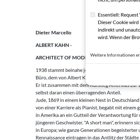
Essentiell: Request 
Dieser Cookie wird 
indirekt und unauto
Dieter Marcello
wird. Wenn der Brow
ALBERT KAHN -
Weitere Informationen er
ARCHITECT OF MODERN TIMES
1938 stammt beinahe jeder fünfte Entwurf aller
Büro, dem von Albert Kahn," Architect & Engineer
Er ist zusammen mit dem Aufstieg Ameri­kas zu
selbst daran einen überragenden Anteil.
Jude, 1869 in einem kleinen Nest in Deutschland
von einer Karriere als Pianist, begabt mit einem
in Amerika an ein Gutteil der Verantwortung für
jüngeren Geschwister. "A short man", erinnern si
in Europa; wie ganze Generationen begei­sterter
Rennaissance eintragen in das Antlitz der Städt