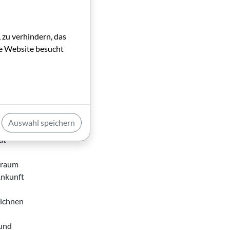
 zu verhindern, das
die Website besucht
en
Auswahl speichern
at
 Traum
Ankunft
eichnen
 und