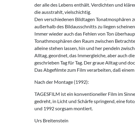
der alle des Lebens ent­hält. Verdichten und klär
die ausstrahlt, vielschichtig.
Den verschiedenen Bildtagen Tonatmo­sphären zu
außerhalb des Bildausschnitts zu liegen scheinen
Immer wieder auch das Fehlen von Ton überhaupt,
Tonathmosphären den Raum zwischen Betrachter u
alleine stehen lassen, hin und her pendeln zwis
Alltag, geordnet, das Immergleiche, aber auch die
geschrieben Tag für Tag. Der graue Alltag und doc
Das Abgefilmte zum Film verarbeiten, daß einem d
Nach der Montage (1992):
TAGESFILM ist ein konventioneller Film im Sinne
gedreht, in Licht und Schärfe springend, eine f
und 1992 sorgsam montiert.
Urs Breitenstein