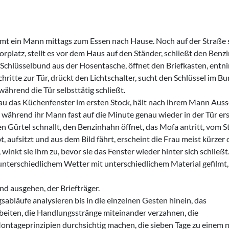
ommt ein Mann mittags zum Essen nach Hause. Noch auf der Straße 
rplatz, stellt es vor dem Haus auf den Ständer, schließt den Benz
n Schlüsselbund aus der Hosenta­sche, öffnet den Briefkasten, ent
ritte zur Tür, drückt den Licht­schalter, sucht den Schlüssel im Bu
 während die Tür selbsttätig schließt.
rau das Küchenfenster im ersten Stock, hält nach ihrem Mann Aus
h während ihr Mann fast auf die Minute genau wieder in der Tür ers
n Gürtel schnallt, den Benzinhahn öffnet, das Mofa antritt, vom 
, aufsitzt und aus dem Bild fährt, erscheint die Frau meist kürzer
 winkt sie ihm zu, bevor sie das Fenster wieder hinter sich schließt
terschiedlichem Wetter mit unterschiedlichem Material gefilmt,
nd ausgehen, der Briefträger.
sabläufe analysieren bis in die einzelnen Gesten hinein, das
eiten, die Handlungsstränge miteinander verzahnen, die
ntageprinzipien durchsichtig machen, die sieben Tage zu einem 