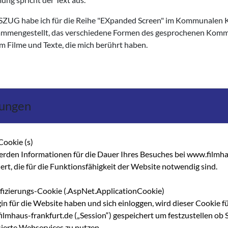
USZUG habe ich für die Reihe "EXpanded Screen" im Kommunalen 
mmengestellt, das verschiedene Formen des gesprochenen Kom
 um Filme und Texte, die mich berührt haben.
lungen
ahs Film AUSZUG am
11. November, 20 Uhr im Kommu­nalen Ki
Cookie (s)
erden Informationen für die Dauer Ihres Besuches bei www.filmha
988
hert, die für die Funktionsfähigkeit der Website notwendig sind.
uc Moullet: LES HAVRES, Frankreich 1983
ifizierungs-Cookie (.AspNet.ApplicationCookie)
d Khittl: DIE PARALLELSTRASSE, BRD 1961
gin für die Website haben und sich einloggen, wird dieser Cookie f
lmhaus-frankfurt.de („Session“) gespeichert um festzustellen ob S
sierte Webservices zu nutzen.