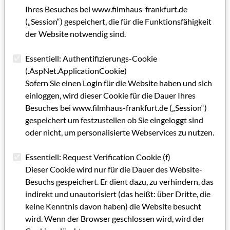
Ihres Besuches bei www.filmhaus-frankfurt.de
Grußwort
(„Session“) gespeichert, die für die Funktionsfähigkeit
der Website notwendig sind.
Impressum Filmland Hessen 2/2008
Millionen digitale Objekte
Essentiell: Authentifizierungs-Cookie
(.AspNet.ApplicationCookie)
Besonders wertvoll für Zuschauer und Branche
Sofern Sie einen Login für die Website haben und sich
einloggen, wird dieser Cookie für die Dauer Ihres
Ein Stück Magie
Besuches bei www.filmhaus-frankfurt.de („Session“)
Landkreis Bergstraße weiterhin im Filmbusiness
gespeichert um festzustellen ob Sie eingeloggt sind
engagiert
oder nicht, um personalisierte Webservices zu nutzen.
Von Autos bis Alltagsgegenständen
Essentiell: Request Verification Cookie (f)
Dieser Cookie wird nur für die Dauer des Website-
In die Zukunft gebeamt
Besuchs gespeichert. Er dient dazu, zu verhindern, das
indirekt und unautorisiert (das heißt: über Dritte, die
Von der Filmschau zum Medienfestival
keine Kenntnis davon haben) die Website besucht
Die Kameraarbeit im Fokus
wird. Wenn der Browser geschlossen wird, wird der