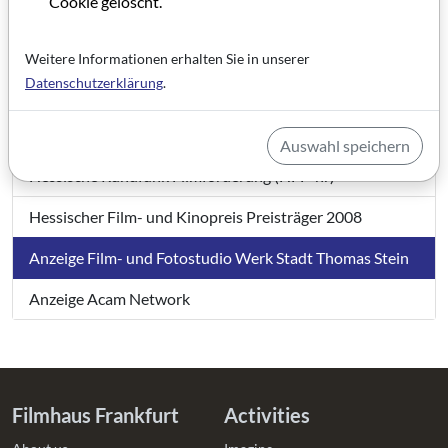
Cookie gelöscht.
Fünf Balken als Erkennungszeichen
Eine bedeutende Library an Land gezogen
Weitere Informationen erhalten Sie in unserer
Datenschutzerklärung
.
Wie produziert man einen Oscar-Preisträger?
IBH - Projektspiegel
Auswahl speichern
Hessische Rundfunk Filmförderung (HFF-hr)
Hessischer Film- und Kinopreis Preisträger 2008
Anzeige Film- und Fotostudio Werk Stadt Thomas Stein
Anzeige Acam Network
Filmhaus Frankfurt
Activities