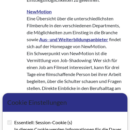
NewMotion
Eine Übersicht über die unterschiedlichsten
Filmberufe in den verschiedenen Departments,
die Möglichkeiten zum Einstieg in die Branche
sowie
Aus- und Weiterbildungsanbieter
findet
sich auf der Homepage von NewMotion.
Ein Schwerpunkt von NewMotion ist die
Vermittlung von Job-Shadowing: Wer sich für
einen Job am Filmset interessiert, kann für drei
Tage eine filmschaffende Person bei ihrer Arbeit
begleiten, über die Schulter schauen und Fragen
stellen. Direkte Einblicke in den Berufsalltag am
Filmset, in der (Post-) Produktion, im Technik-
Cookie Einstellungen
oder Filmverleih können durch ein Job-Shadowing
gewonnen werden.
Produktionsfirmen können Ihre Angebote zum
Essentiell: Session-Cookie (s)
Job-Shadowing bei NewMotion eintragen und
In diesem Cookie werden Informationen für die Dauer
bekommen dann passende Bewerber*innen