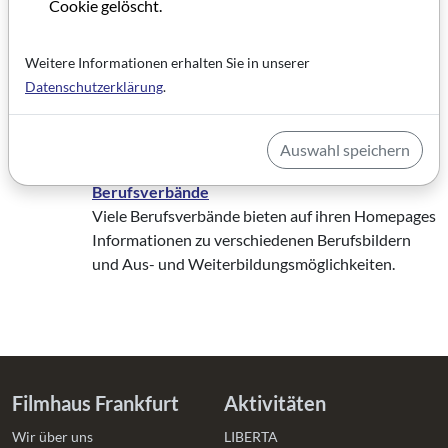
Cookie gelöscht.
Career Guide Film
Der Career Guide Film bietet einen Überblick über
unterschiedlich Filmberufe, die Anforderungen
Weitere Informationen erhalten Sie in unserer
sowie Aus- und Weiterbildungsmöglichkeiten. Bei
Datenschutzerklärung
.
den Ausbildungspartnern sind Firmen gelistet, die
Ausbildungsplätze, Praktika oder Volontariate
Auswahl speichern
anbieten.
Berufsverbände
Viele Berufsverbände bieten auf ihren Homepages
Informationen zu verschiedenen Berufsbildern
und Aus- und Weiterbildungsmöglichkeiten.
Filmhaus Frankfurt
Aktivitäten
Wir über uns
LIBERTA