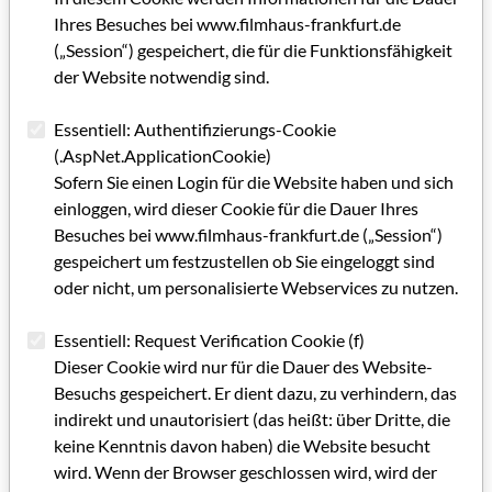
Ihres Besuches bei www.filmhaus-frankfurt.de
vorgestellt.
(„Session“) gespeichert, die für die Funktionsfähigkeit
Crew United / ichwillzumfilm
der Website notwendig sind.
Die Seite ichwillzumfilm von Crew United bietet
wichtige Links zu Filmberufen, zu Praktika,
Essentiell: Authentifizierungs-Cookie
Volontariaten und Ausbildungsplätzen, zur
(.AspNet.ApplicationCookie)
Talentförderung und Angeboten für
Sofern Sie einen Login für die Website haben und sich
Quereinsteiger*innen sowie zu Inklusion,
einloggen, wird dieser Cookie für die Dauer Ihres
Diversität und Mental Health. Darüber hinaus
Besuches bei www.filmhaus-frankfurt.de („Session“)
gibt es eine Verlinkung zur ständig aktualisierten
gespeichert um festzustellen ob Sie eingeloggt sind
Jobbörse von Crew United.
oder nicht, um personalisierte Webservices zu nutzen.
START INTO MEDIA
Essentiell: Request Verification Cookie (f)
Einen Überblick über Medienberufe mit
Dieser Cookie wird nur für die Dauer des Website-
detaillierten Angaben zu Aufgabenfeldern,
Besuchs gespeichert. Er dient dazu, zu verhindern, das
benötigten Fähigkeiten und Ausbildungswegen
indirekt und unautorisiert (das heißt: über Dritte, die
findet sich auf START INTO MEDIA. Die Seite
keine Kenntnis davon haben) die Website besucht
beinhaltet zudem eine
Angebotsdatenbank
.
wird. Wenn der Browser geschlossen wird, wird der