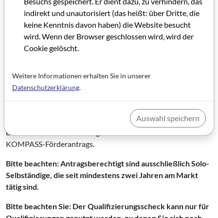
Besuchs gespeichert. Er dient dazu, zu verhindern, das
Förderung
beantragen möchten, sollten frühzeitig einen
indirekt und unautorisiert (das heißt: über Dritte, die
Beratungstermin bei einer KOMPASS-Anlaufstelle
keine Kenntnis davon haben) die Website besucht
vereinbaren. Informationen zur Förderung finden Sie
wird. Wenn der Browser geschlossen wird, wird der
>>>hier<<<
Cookie gelöscht.
Die für
Hessen
zuständige
KOMPASS-Anlaufstelle
mit
Weitere Informationen erhalten Sie in unserer
weiteren Informationen zur Antragsstellung und zur
Datenschutzerklärung
.
Erstberatung finden Sie
>>>hier<<<
Für förderfähige Weiterbildungsformat stellen wir auf
Auswahl speichern
Anfrage gerne ein Angebot sowie ein Curriculum aus.
Beide Dokumente sind obligatorische Bestandteile des
KOMPASS-Förderantrags.
Bitte beachten: Antragsberechtigt sind ausschließlich Solo-
Selbständige, die seit mindestens zwei Jahren am Markt
tätig sind.
Bitte beachten Sie: Der Qualifizierungsscheck kann nur für
Qualifizierungen genutzt werden, zu denen Sie sich noch