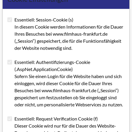
Plattform erforderlich sein (ca. 20 € für einen Monat).
Informationen hierzu erhalten die Teilnehmenden rechtzeitig
Essentiell: Session-Cookie (s)
vor Workshopbeginn.
In diesem Cookie werden Informationen für die Dauer
Ihres Besuches bei www.filmhaus-frankfurt.de
Für technische Ausfälle werden vorbereitete
(„Session“) gespeichert, die für die Funktionsfähigkeit
Demonstrationsmaterialien, alternative Plattformen sowie
der Website notwendig sind.
lokale Beispielprojekte bereitgehalten.
Essentiell: Authentifizierungs-Cookie
Der Workshop richtet sich an Kameraleute, Bildgestalter*innen
(.AspNet.ApplicationCookie)
und interessierte Kreative, die die gestalterischen Möglichkeiten
Sofern Sie einen Login für die Website haben und sich
generativer KI in der Bild- und Videoproduktion kennenlernen und
einloggen, wird dieser Cookie für die Dauer Ihres
praktisch erproben möchten. Erste Erfahrungen in Bildgestaltung,
Besuches bei www.filmhaus-frankfurt.de („Session“)
Film oder visueller Konzeption sind hilfreich. Der Workshop eignet
gespeichert um festzustellen ob Sie eingeloggt sind
sich sowohl für Einsteiger*innen in KI-Tools als auch für
oder nicht, um personalisierte Webservices zu nutzen.
Teilnehmende mit ersten Vorerfahrungen. Individuelle
Fragestellungen können in die Praxisphasen eingebracht werden.
Essentiell: Request Verification Cookie (f)
KOMPASS Förderung
Dieser Cookie wird nur für die Dauer des Website-
Interessent*innen, die für diesen Workshop eine
KOMPASS-