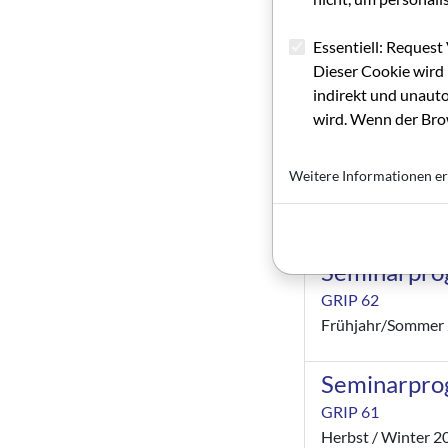
Programm
Essentiell: Request 
Dieser Cookie wird 
GRIP 64
indirekt und unauto
Seminarprogramm 
wird. Wenn der Brow
Programm
Weitere Informationen er
GRIP 63
Seminarprogramm 
Seminarpr
GRIP 62
Frühjahr/Sommer
Seminarpr
GRIP 61
Herbst / Winter 2