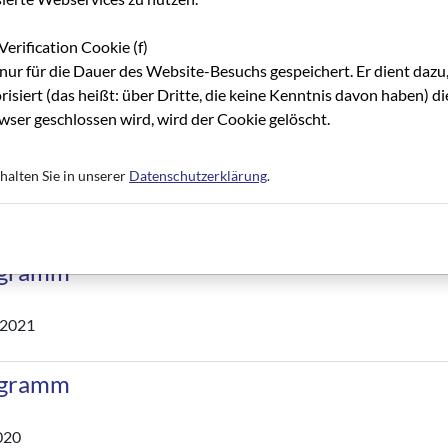
Verification Cookie (f)
nur für die Dauer des Website-Besuchs gespeichert. Er dient dazu,
risiert (das heißt: über Dritte, die keine Kenntnis davon haben) 
Frühjahr / Sommer 2022 im Filmhaus Frankfurt
ser geschlossen wird, wird der Cookie gelöscht.
halten Sie in unserer
Datenschutzerklärung
.
Herbst / Winter 2021
ogramm
 2021
ogramm
020