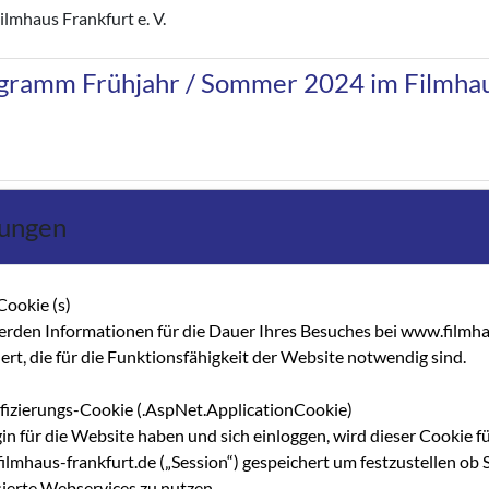
lmhaus Frankfurt e. V.
gramm Frühjahr / Sommer 2024 im Filmha
ngen Filmhaus Frankfurt e. V.
lungen
Cookie (s)
erden Informationen für die Dauer Ihres Besuches bei www.filmha
Frühjahr / Sommer 2023
hert, die für die Funktionsfähigkeit der Website notwendig sind.
ifizierungs-Cookie (.AspNet.ApplicationCookie)
gin für die Website haben und sich einloggen, wird dieser Cookie f
lmhaus-frankfurt.de („Session“) gespeichert um festzustellen ob S
Herbst / Winter 2022 im Filmhaus Frankfurt
sierte Webservices zu nutzen.