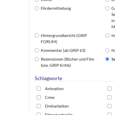
Fördermitteilung
G
Se
in
Mi
Hintergrundbericht (GRIP
I
FORUM)
Kommentar (ab GRIP 63)
N
Rezensionen (Bücher und Film
S
bzw. GRIP Kritik)
Schlagworte
Animation
Crew
Dreharbeiten
Filmemacher*in