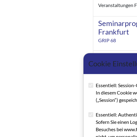
Veranstaltungen Fi
Seminarpro
Frankfurt
GRIP 68
Veranstaltu
Cookie Einstel
GRIP 67
Programm
Essentiell: Session-
GRIP 66
In diesem Cookie w
Seminarprogramm 
(„Session“) gespeic
Essentiell: Authent
Programm
Sofern Sie einen Lo
GRIP 65
Besuches bei www.fi
Seminarprogramm 
nicht, um personali