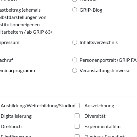
astbeitrag (ehemals
GRIP-Blog
lbstdarstellungen von
stitutioneneigenen
tarbeitern / ab GRIP 63)
mpressum
Inhaltsverzeichnis
achruf
Personenportrait (GRIP F
eminarprogramm
Veranstaltungshinweise
Ausbildung/Weiterbildung/Studium
Auszeichnung
Digitalisierung
Diversität
Drehbuch
Experimentalfilm
Filmförderung
Filmhaus Frankfurt