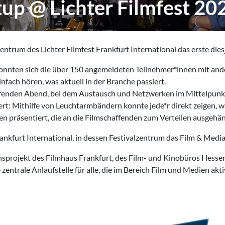
up @ Lichter Filmfest 20
entrum des Lichter Filmfest Frankfurt International das erste die
onnten sich die über 150 angemeldeten Teilnehmer*innen mit and
fach hören, was aktuell in der Branche passiert.
ierenden Abend, bei dem Austausch und Netzwerken im Mittelpun
: Mithilfe von Leuchtarmbändern konnte jede*r direkt zeigen, wa
en präsentiert, die an die Filmschaffenden zum Verteilen ausgeh
rankfurt International, in dessen Festivalzentrum das Film & Medi
rojekt des Filmhaus Frankfurt, des Film- und Kinobüros Hesse
 zentrale Anlaufstelle für alle, die im Bereich Film und Medien ak