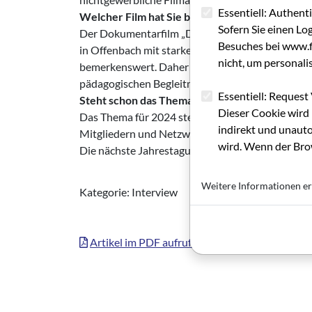
Essentiell: Authent
Welcher Film hat Sie besonders beeindruckt?
Sofern Sie einen Lo
Der Dokumentarfilm „Der Weg von Hand und Fuß
Besuches bei www.fi
in Offenbach mit starken Illustrationen als Leitm
nicht, um personali
bemerkenswert. Daher haben wir uns entschieden,
pädagogischen Begleitmaterial, sodass der Film
Essentiell: Request 
Steht schon das Thema für das kommende Jahr 
Dieser Cookie wird 
Das Thema für 2024 steht noch nicht fest. Hier
indirekt und unauto
Mitgliedern und Netzwerken abfragen, welche Inh
wird. Wenn der Brow
Die nächste Jahrestagung findet vom 19. bis 21. 
Weitere Informationen er
Kategorie: Interview
Artikel im PDF aufrufen