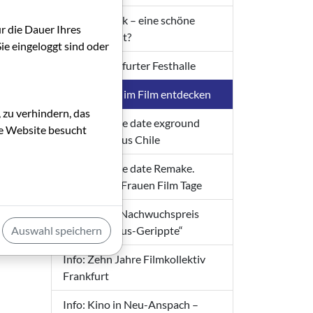
Die Filmkritik – eine schöne
ür die Dauer Ihres
Schule
Nutzlosigkeit?
ie eingeloggt sind oder
Tatort Frankfurter Festhalle
m
eint.
Rollenbilder im Film entdecken
 zu verhindern, das
Info: Save the date exground
die Website besucht
sen:
filmfest: Fokus Chile
Info: Save the date Remake.
Frankfurter Frauen Film Tage
Info: Neuer Nachwuchspreis
Auswahl speichern
„Das Filmhaus-Gerippte“
Info: Zehn Jahre Filmkollektiv
Frankfurt
Info: Kino in Neu-Anspach –