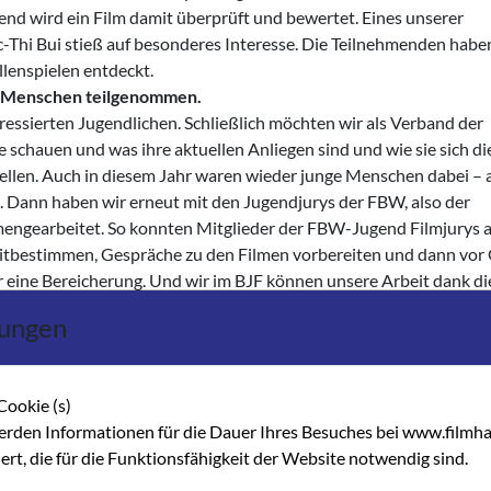
nd wird ein Film damit überprüft und bewertet. Eines unserer
hi Bui stieß auf besonderes Interesse. Die Teilnehmenden habe
lenspielen entdeckt.
e Menschen teilgenommen.
teressierten Jugendlichen. Schließlich möchten wir als Verband der
e schauen und was ihre aktuellen Anliegen sind und wie sie sich di
llen. Auch in diesem Jahr waren wieder junge Menschen dabei – a
t. Dann haben wir erneut mit den Jugendjurys der FBW, also der
ngearbeitet. So konnten Mitglieder der FBW-Jugend Filmjurys 
 mitbestimmen, Gespräche zu den Filmen vorbereiten und dann vor
 eine Bereicherung. Und wir im BJF können unsere Arbeit dank di
lungen
chtung schon für die nichtgewerbliche Filmarbeit zur Verfügun
uheiten und Kurzfilmen, die beispielsweise auf dem
ungen Filmszene“ liefen. Und dann Produktionen, die sich neu im 
Cookie (s)
r mit pädagogischem Begleitmaterial. Die Verleihzahlen steigen na
erden Informationen für die Dauer Ihres Besuches bei www.filmha
a der Verleih aktuell noch nicht dem Niveau wie vor Corona entspri
hert, die für die Funktionsfähigkeit der Website notwendig sind.
sie für den BJF-Verleih vorgeschlagen, damit sie rasch für die
n.