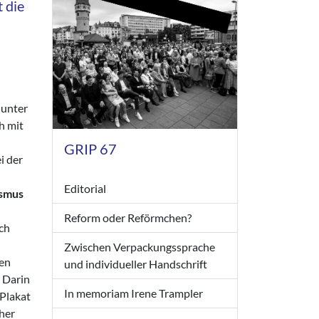
t die
 unter
h mit
GRIP 67
i der
Editorial
ismus
Reform oder Reförmchen?
uch
Zwischen Verpackungssprache
len
und individueller Handschrift
. Darin
In memoriam Irene Trampler
Plakat
cher