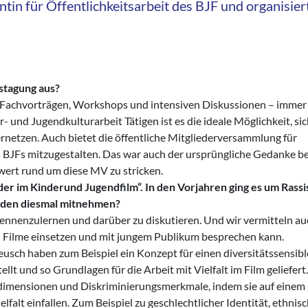
ntin für Öffentlichkeitsarbeit des BJF und organisier
stagung aus?
, Fachvorträgen, Workshops und intensiven Diskussionen – immer
 und Jugendkulturarbeit Tätigen ist es die ideale Möglichkeit, sic
ernetzen. Auch bietet die öffentliche Mitgliederversammlung für
des BJFs mitzugestalten. Das war auch der ursprüngliche Gedanke be
ert rund um diese MV zu stricken.
der im Kinderund Jugendfilm“. In den Vorjahren ging es um Rass
nden diesmal mitnehmen?
 kennenzulernen und darüber zu diskutieren. Und wir vermitteln a
 Filme einsetzen und mit jungem Publikum besprechen kann.
eusch haben zum Beispiel ein Konzept für einen diversitätssensib
t und so Grundlagen für die Arbeit mit Vielfalt im Film geliefert
dimensionen und Diskriminierungsmerkmale, indem sie auf einem 
alt einfallen. Zum Beispiel zu geschlechtlicher Identität, ethnis