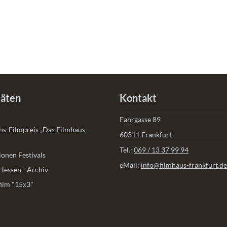
täten
Kontakt
Fahrgasse 89
s-Filmpreis „Das Filmhaus-
60311 Frankfurt
Tel.:
069 / 13 37 99 94
onen Festivals
eMail:
info@filmhaus-frankfurt.de
Hessen - Archiv
ilm "15x3"