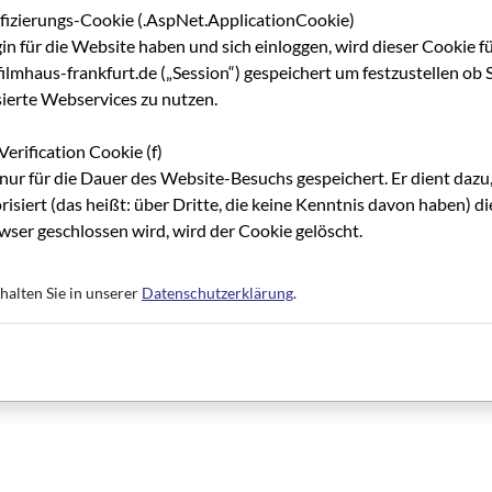
ifizierungs-Cookie (.AspNet.ApplicationCookie)
gin für die Website haben und sich einloggen, wird dieser Cookie f
“. Die Begleitung von Mädchen und Frauen in einer Taekwondo-
lmhaus-frankfurt.de („Session“) gespeichert um festzustellen ob S
otiv durch den Film hindurch ist inhaltlich sowie künstlerisch
sierte Webservices zu nutzen.
 den Film auch in den Verleih zu nehmen. Aktuell arbeiten wir a
 auf DVD und zum Download voraussichtlich im August 2023 ersch
Verification Cookie (f)
fest?
nur für die Dauer des Website-Besuchs gespeichert. Er dient dazu,
 werden wir im Spätsommer wieder durch eine Umfrage bei unseren
risiert (das heißt: über Dritte, die keine Kenntnis davon haben) 
alte sie aktuell am meisten beschäftigen. Was wir aber schon wis
ser geschlossen wird, wird der Cookie gelöscht.
April 2024 in Wiesbaden statt.
halten Sie in unserer
Datenschutzerklärung
.