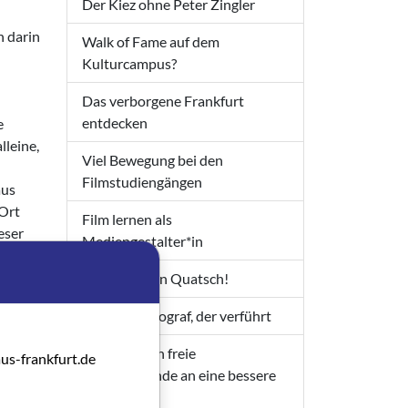
Der Kiez ohne Peter Zingler
n darin
Walk of Fame auf dem
Kulturcampus?
Das verborgene Frankfurt
entdecken
e
lleine,
Viel Bewegung bei den
Filmstudiengängen
aus
 Ort
Film lernen als
eser
Mediengestalter*in
g?
Macht keinen Quatsch!
Ein Kinematograf, der verführt
Verleih
ch der
Wie kommen freie
us-frankfurt.de
cht.
Filmschaffende an eine bessere
Rente?