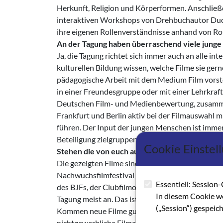
Herkunft, Religion und Körperformen. Anschließe
interaktiven Workshops von Drehbuchautor Duc-T
ihre eigenen Rollenverständnisse anhand von Rol
An der Tagung haben überraschend viele jung
Ja, die Tagung richtet sich immer auch an alle in
kulturellen Bildung wissen, welche Filme sie gern
pädagogische Arbeit mit dem Medium Film vorste
in einer Freundesgruppe oder mit einer Lehrkraf
Deutschen Film- und Medienbewertung, zusamme
Frankfurt und Berlin aktiv bei der Filmauswahl
führen. Der Input der jungen Menschen ist immer
Beteiligung zielgruppengenau ausrichten.
Cookie Einstel
Stehen die von euch ausgewählten Filme der Si
Die gezeigten Filme sind ein Mix aus Festival-Ne
Nachwuchsfilmfestival des BJFs „Werkstatt der J
Essentiell: Session-
des BJFs, der Clubfilmothek, befinden – oft soga
In diesem Cookie w
Tagung meist an. Das ist sehr positiv zu sehen, d
(„Session“) gespeic
Kommen neue Filme gut auf der Tagung an, werden 
nichtgewerbliche Filmarbeit zur Verfügung stehe