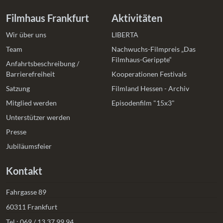
Filmhaus Frankfurt
Aktivitäten
Wir über uns
LIBERTA
Team
Nachwuchs-Filmpreis „Das
Filmhaus-Gerippte“
Anfahrtsbeschreibung /
Barrierefreiheit
Kooperationen Festivals
Satzung
Filmland Hessen - Archiv
Mitglied werden
Episodenfilm "15x3"
Unterstützer werden
Presse
Jubiläumsfeier
Kontakt
Fahrgasse 89
60311 Frankfurt
Tel.:
069 / 13 37 99 94