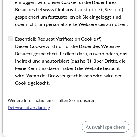
einloggen, wird dieser Cookie für die Dauer Ihres
Editorial
Besuches bei www.filmhaus-frankfurt.de („Session“)
gespeichert um festzustellen ob Sie eingeloggt sind
Reform oder Reförmchen?
oder nicht, um personalisierte Webservices zu nutzen.
Zwischen Verpackungssprache und individueller
Handschrift
Essentiell: Request Verification Cookie (f)
Dieser Cookie wird nur für die Dauer des Website-
In memoriam Irene Trampler
Besuchs gespeichert. Er dient dazu, zu verhindern, das
indirekt und unautorisiert (das heißt: über Dritte, die
Der Kiez ohne Peter Zingler
keine Kenntnis davon haben) die Website besucht
wird. Wenn der Browser geschlossen wird, wird der
Walk of Fame auf dem Kulturcampus?
Cookie gelöscht.
Das verborgene Frankfurt entdecken
Weitere Informationen erhalten Sie in unserer
Viel Bewegung bei den Filmstudiengängen
Datenschutzerklärung
.
Film lernen als Mediengestalter*in
Macht keinen Quatsch!
Auswahl speichern