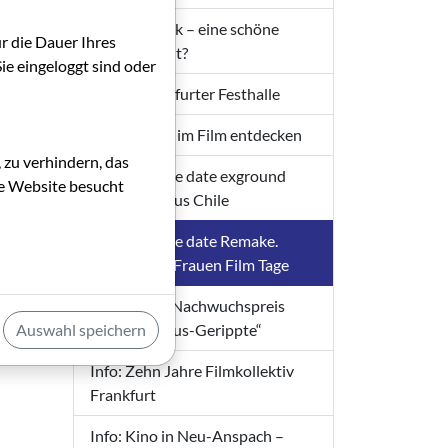
Die Filmkritik – eine schöne
ür die Dauer Ihres
Nutzlosigkeit?
ie eingeloggt sind oder
Tatort Frankfurter Festhalle
Rollenbilder im Film entdecken
 zu verhindern, das
Info: Save the date exground
die Website besucht
filmfest: Fokus Chile
Info: Save the date Remake.
Frankfurter Frauen Film Tage
Info: Neuer Nachwuchspreis
Auswahl speichern
„Das Filmhaus-Gerippte“
Info: Zehn Jahre Filmkollektiv
Frankfurt
Info: Kino in Neu-Anspach –