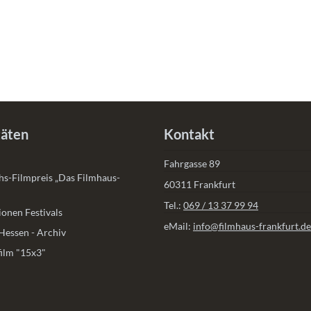
täten
Kontakt
Fahrgasse 89
s-Filmpreis „Das Filmhaus-
60311 Frankfurt
Tel.:
069 / 13 37 99 94
onen Festivals
eMail:
info@filmhaus-frankfurt.de
Hessen - Archiv
ilm "15x3"