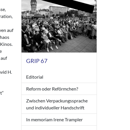
se,
ration,
ven auf
Chaos
 Kinos.
e
 auf
GRIP 67
vid H.
Editorial
Reform oder Reförmchen?
t“
Zwischen Verpackungssprache
und individueller Handschrift
In memoriam Irene Trampler