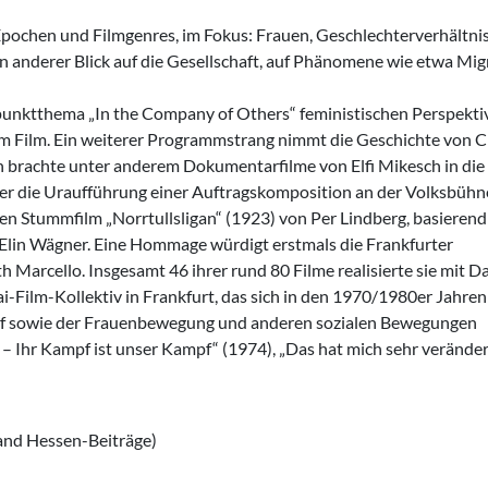
pochen und Filmgenres, im Fokus: Frauen, Geschlechterverhältnis
 anderer Blick auf die Gesellschaft, auf Phänomene wie etwa Mig
punktthema „In the Company of Others“ feministischen Perspekti
 im Film. Ein weiterer Programmstrang nimmt die Geschichte von 
eih brachte unter anderem Dokumentarfilme von Elfi Mikesch in die
er die Uraufführung einer Auftragskomposition an der Volksbühn
en Stummfilm „Norrtullsligan“ (1923) von Per Lindberg, basierend
Elin Wägner. Eine Hommage würdigt erstmals die Frankfurter
arcello. Insgesamt 46 ihrer rund 80 Filme realisierte sie mit Da
i-Film-Kollektiv in Frankfurt, das sich in den 1970/1980er Jahren
f sowie der Frauenbewegung und anderen sozialen Bewegungen
– Ihr Kampf ist unser Kampf“ (1974), „Das hat mich sehr veränder
and Hessen-Beiträge)