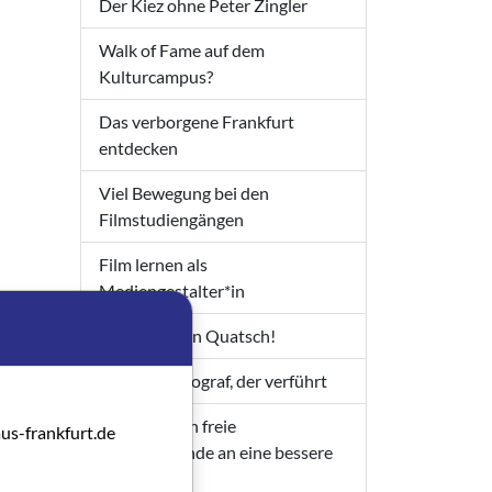
Der Kiez ohne Peter Zingler
Walk of Fame auf dem
Kulturcampus?
Das verborgene Frankfurt
entdecken
Viel Bewegung bei den
Filmstudiengängen
Film lernen als
Mediengestalter*in
Macht keinen Quatsch!
Ein Kinematograf, der verführt
Wie kommen freie
us-frankfurt.de
Filmschaffende an eine bessere
Rente?