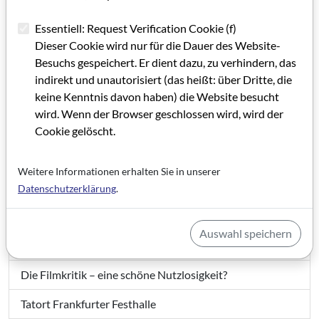
Der Kiez ohne Peter Zingler
Essentiell: Request Verification Cookie (f)
Dieser Cookie wird nur für die Dauer des Website-
Walk of Fame auf dem Kulturcampus?
Besuchs gespeichert. Er dient dazu, zu verhindern, das
indirekt und unautorisiert (das heißt: über Dritte, die
Das verborgene Frankfurt entdecken
keine Kenntnis davon haben) die Website besucht
Viel Bewegung bei den Filmstudiengängen
wird. Wenn der Browser geschlossen wird, wird der
Cookie gelöscht.
Film lernen als Mediengestalter*in
Macht keinen Quatsch!
Weitere Informationen erhalten Sie in unserer
Datenschutzerklärung
.
Ein Kinematograf, der verführt
Wie kommen freie Filmschaffende an eine bessere
Auswahl speichern
Rente?
Die Filmkritik – eine schöne Nutzlosigkeit?
Tatort Frankfurter Festhalle