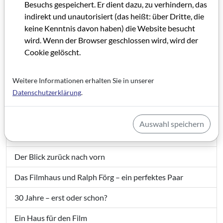
Besuchs gespeichert. Er dient dazu, zu verhindern, das
indirekt und unautorisiert (das heißt: über Dritte, die
GRIP 60,5
keine Kenntnis davon haben) die Website besucht
wird. Wenn der Browser geschlossen wird, wird der
Cookie gelöscht.
Grußwort GRIP 60,5
IMPRESSUM GRIP 60,5
Weitere Informationen erhalten Sie in unserer
Datenschutzerklärung
.
Editorial GRIP 60,5
Dank an alle
Auswahl speichern
Filmhaus mit Ausblick
Der Blick zurück nach vorn
Das Filmhaus und Ralph Förg – ein perfektes Paar
30 Jahre – erst oder schon?
Ein Haus für den Film