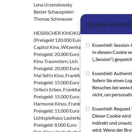
Lena Urzendowsky
Bester Schauspieler:
Thomas Schmauser
Cookie Einstel
HESSISCHER KINOKULTURPREIS FÜR GEWER
(Preisgeld 120.000 Euro)
Essentiell: Session-
Capitol Kino, Witzenhausen
In diesem Cookie w
Preisgeld: 20.000 Euro
(„Session“) gespeic
Kino Traumstern, Lich
Preisgeld: 20.000 Euro
Essentiell: Authent
Mal Seh‘n Kino, Frankfurt
Sofern Sie einen Lo
Preisgeld: 15.000 Euro
Besuches bei www.fi
Orfeo‘s Erben, Frankfurt
nicht, um personali
Preisgeld: 15.000 Euro
Harmonie Kinos, Frankfurt
Essentiell: Request 
Preisgeld: 11.000 Euro
Dieser Cookie wird 
Lichtspielhaus Lauterbach
indirekt und unauto
Preisgeld: 8.000 Euro
wird. Wenn der Brow
Bali-Kinos im Kulturbahnhof Kassel