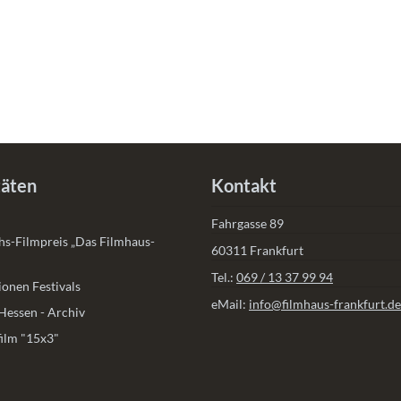
täten
Kontakt
Fahrgasse 89
s-Filmpreis „Das Filmhaus-
60311 Frankfurt
Tel.:
069 / 13 37 99 94
onen Festivals
eMail:
info@filmhaus-frankfurt.de
Hessen - Archiv
ilm "15x3"