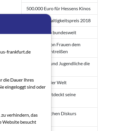
500.000 Euro für Hessens Kinos
Kino-Nachhaltigkeitspreis 2018
Grünes Kino bundesweit
Filmarbeit von Frauen dem
Vergessen entreißen
us-frankfurt.de
Wie Kinder und Jugendliche die
Welt sehen
ür die Dauer Ihres
Gäste aus aller Welt
ie eingeloggt sind oder
Frankfurt entdeckt seine
Geschichte
Den öffentlichen Diskurs
 zu verhindern, das
anregen
die Website besucht