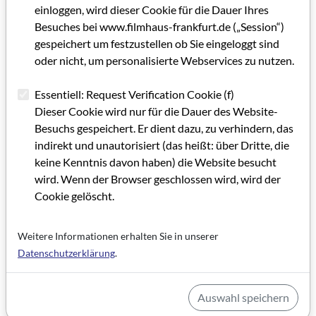
einloggen, wird dieser Cookie für die Dauer Ihres
Besuches bei www.filmhaus-frankfurt.de („Session“)
gespeichert um festzustellen ob Sie eingeloggt sind
oder nicht, um personalisierte Webservices zu nutzen.
Essentiell: Request Verification Cookie (f)
Dieser Cookie wird nur für die Dauer des Website-
Besuchs gespeichert. Er dient dazu, zu verhindern, das
indirekt und unautorisiert (das heißt: über Dritte, die
GRIP 59
keine Kenntnis davon haben) die Website besucht
wird. Wenn der Browser geschlossen wird, wird der
Grußwort GRIP 59
Cookie gelöscht.
IMPRESSUM GRIP 59
Weitere Informationen erhalten Sie in unserer
Editorial GRIP 59
Datenschutzerklärung
.
Große Auswahl, viele Schwerpunkte
Auswahl speichern
Dem Filmnachwuchs unter die Arme greifen