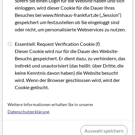
Sofern Sie einen Login für die Website haben und sich
einloggen, wird dieser Cookie für die Dauer Ihres
Besuches bei www.filmhaus-frankfurt.de („Session“)
gespeichert um festzustellen ob Sie eingeloggt sind
oder nicht, um personalisierte Webservices zu nutzen.
Essentiell: Request Verification Cookie (f)
Dieser Cookie wird nur für die Dauer des Website-
Besuchs gespeichert. Er dient dazu, zu verhindern, das
indirekt und unautorisiert (das heißt: über Dritte, die
GRIP 59
keine Kenntnis davon haben) die Website besucht
wird. Wenn der Browser geschlossen wird, wird der
Cookie gelöscht.
Grußwort GRIP 59
IMPRESSUM GRIP 59
Weitere Informationen erhalten Sie in unserer
Datenschutzerklärung
.
Editorial GRIP 59
Große Auswahl, viele Schwerpunkte
Auswahl speichern