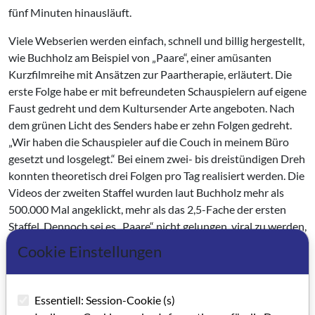
fünf Minuten hinausläuft.
Viele Webserien werden einfach, schnell und billig hergestellt,
wie Buchholz am Beispiel von „Paare“, einer amüsanten
Kurzfilmreihe mit Ansätzen zur Paartherapie, erläutert. Die
erste Folge habe er mit befreundeten Schauspielern auf eigene
Faust gedreht und dem Kultursender Arte angeboten. Nach
dem grünen Licht des Senders habe er zehn Folgen gedreht.
„Wir haben die Schauspieler auf die Couch in meinem Büro
gesetzt und losgelegt.“ Bei einem zwei- bis dreistündigen Dreh
konnten theoretisch drei Folgen pro Tag realisiert werden. Die
Videos der zweiten Staffel wurden laut Buchholz mehr als
500.000 Mal angeklickt, mehr als das 2,5-Fache der ersten
Staffel. Dennoch sei es „Paare“ nicht gelungen, viral zu werden,
das heißt sich schlagartig wie ein Virus im Netz auszubreiten,
Cookie Einstellungen
beklagte der Produzent.
Schon seit Jahren hat sich Arte als besonders
Essentiell: Session-Cookie (s)
innovationsfreudiger Pionier bei der cross-medialen