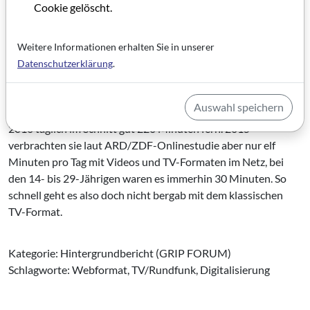
Videos dem klassischen Fernsehen bis 2020 den Rang
Cookie gelöscht.
ablaufen? Im Web-TV Monitor 2015 stimmten 58 Prozent der
befragten Anbieter dieser Aussage zu. Andererseits arbeitet
Weitere Informationen erhalten Sie in unserer
nicht einmal die Hälfte dieser Anbieter nach eigenen Angaben
Datenschutzerklärung
.
kostendeckend. Wie lange können sie sich das noch leisten?
Außerdem verteidigt in Sachen Zeitbudget das Fernsehen
Auswahl speichern
tapfer seine Vormachtstellung – die Deutschen schauen seit
2010 täglich im Schnitt gut 220 Minuten fern. 2015
verbrachten sie laut ARD/ZDF-Onlinestudie aber nur elf
Minuten pro Tag mit Videos und TV-Formaten im Netz, bei
den 14- bis 29-Jährigen waren es immerhin 30 Minuten. So
schnell geht es also doch nicht bergab mit dem klassischen
TV-Format.
Kategorie: Hintergrundbericht (GRIP FORUM)
Schlagworte: Webformat, TV/Rundfunk, Digitalisierung