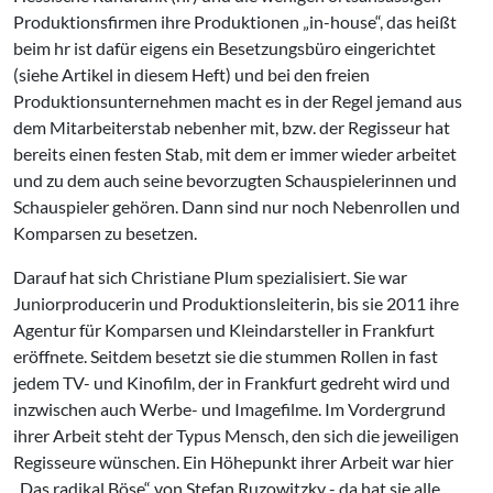
Produktionsfirmen ihre Produktionen „in-house“, das heißt
beim hr ist dafür eigens ein Besetzungsbüro eingerichtet
(siehe Artikel in diesem Heft) und bei den freien
Produktionsunternehmen macht es in der Regel jemand aus
dem Mitarbeiterstab nebenher mit, bzw. der Regisseur hat
bereits einen festen Stab, mit dem er immer wieder arbeitet
und zu dem auch seine bevorzugten Schauspielerinnen und
Schauspieler gehören. Dann sind nur noch Nebenrollen und
Komparsen zu besetzen.
Darauf hat sich Christiane Plum spezialisiert. Sie war
Juniorproducerin und Produktionsleiterin, bis sie 2011 ihre
Agentur für Komparsen und Kleindarsteller in Frankfurt
eröffnete. Seitdem besetzt sie die stummen Rollen in fast
jedem TV- und Kinofilm, der in Frankfurt gedreht wird und
inzwischen auch Werbe- und Imagefilme. Im Vordergrund
ihrer Arbeit steht der Typus Mensch, den sich die jeweiligen
Regisseure wünschen. Ein Höhepunkt ihrer Arbeit war hier
„Das radikal Böse“ von Stefan Ruzowitzky - da hat sie alle