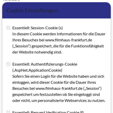
Cookie Einstellungen
Kategorie: Hintergrundbericht (GRIP FORUM)
Schlagworte: Dreharbeiten, Schauspiel, Nachwuchs,
TV/Rundfunk, Spielfilm
Essentiell: Session-Cookie (s)
In diesem Cookie werden Informationen für die Dauer
Ihres Besuches bei www.filmhaus-frankfurt.de
Artikel im PDF aufrufen
(„Session“) gespeichert, die für die Funktionsfähigkeit
der Website notwendig sind.
Essentiell: Authentifizierungs-Cookie
(.AspNet.ApplicationCookie)
Sofern Sie einen Login für die Website haben und sich
einloggen, wird dieser Cookie für die Dauer Ihres
Besuches bei www.filmhaus-frankfurt.de („Session“)
gespeichert um festzustellen ob Sie eingeloggt sind
oder nicht, um personalisierte Webservices zu nutzen.
Essentiell: Request Verification Cookie (f)