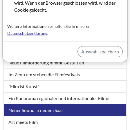
wird. Wenn der Browser geschlossen wird, wird der
Blond, 25 Jahre, schmächtig
Cookie gelöscht.
Sprungbrett zum Ruhm
Weitere Informationen erhalten Sie in unserer
30 Jahre engagierte Praxis und Neue WUT
Datenschutzerklärung
.
Moderne Geschichtenerzähler mit Fokus auf die Region
Durchstarter mit Vision
Auswahl speichern
Neue Filmförderung nimmt Gestalt an
Im Zentrum stehen die Filmfestivals
"Film ist Kunst"
Ein Panorama regionaler und internationaler Filme
Neuer Sound in neuem Saal
Art meets Film