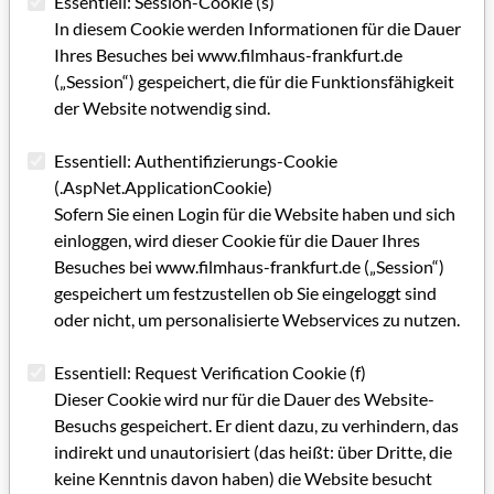
Essentiell: Session-Cookie (s)
In diesem Cookie werden Informationen für die Dauer
Ihres Besuches bei www.filmhaus-frankfurt.de
(„Session“) gespeichert, die für die Funktionsfähigkeit
der Website notwendig sind.
Essentiell: Authentifizierungs-Cookie
(.AspNet.ApplicationCookie)
Sofern Sie einen Login für die Website haben und sich
GRIP 52
einloggen, wird dieser Cookie für die Dauer Ihres
Besuches bei www.filmhaus-frankfurt.de („Session“)
GRUSSWORT GRIP 52
gespeichert um festzustellen ob Sie eingeloggt sind
oder nicht, um personalisierte Webservices zu nutzen.
IMPRESSUM GRIP 52
Editorial GRIP 52
Essentiell: Request Verification Cookie (f)
Dieser Cookie wird nur für die Dauer des Website-
Die Perlentaucher der Schauspielerkunst
Besuchs gespeichert. Er dient dazu, zu verhindern, das
indirekt und unautorisiert (das heißt: über Dritte, die
Wir kennen die andere Seite
keine Kenntnis davon haben) die Website besucht