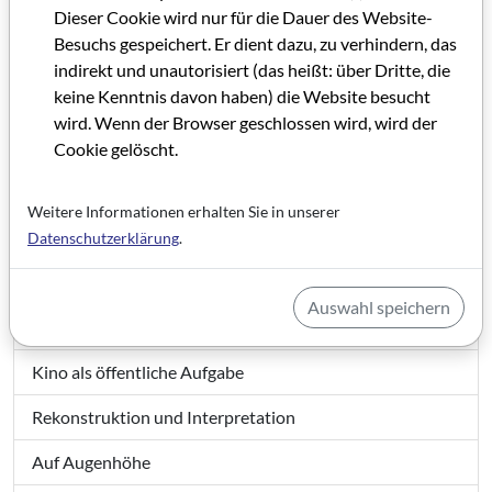
Dieser Cookie wird nur für die Dauer des Website-
Besuchs gespeichert. Er dient dazu, zu verhindern, das
indirekt und unautorisiert (das heißt: über Dritte, die
GRIP 49
keine Kenntnis davon haben) die Website besucht
wird. Wenn der Browser geschlossen wird, wird der
Grußwort GRIP 49
Cookie gelöscht.
IMPRESSUM GRIP 49
Weitere Informationen erhalten Sie in unserer
Editorial GRIP 49
Datenschutzerklärung
.
Ein Fenster zur Welt
Auswahl speichern
Ein Hort der Filmkunst
Kino als öffentliche Aufgabe
Rekonstruktion und Interpretation
Auf Augenhöhe