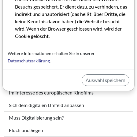
Besuchs gespeichert. Er dient dazu, zu verhindern, das
indirekt und unautorisiert (das heißt: über Dritte, die
keine Kenntnis davon haben) die Website besucht
GRIP 43
wird. Wenn der Browser geschlossen wird, wird der
Cookie gelöscht.
Grußwort GRIP 43
Weitere Informationen erhalten Sie in unserer
IMPRESSUM GRIP 43
Datenschutzerklärung
.
Editorial GRIP 43
Auswahl speichern
Das digitale Kino hat viele Vorteile
Im Interesse des europäischen Kinofilms
Sich dem digitalen Umfeld anpassen
Muss Digitalisierung sein?
Fluch und Segen