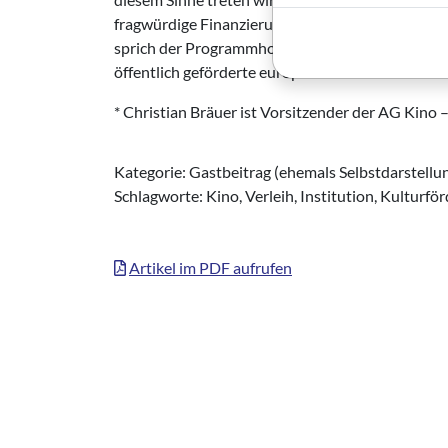
fragwürdige Finanzierungskonstrukte ins Gegente
sprich der Programmhoheit – der Kinos. Gelingt d
öffentlich geförderte europäische Kinofilm.
* Christian Bräuer ist Vorsitzender der AG Kino 
Kategorie: Gastbeitrag (ehemals Selbstdarstellu
Schlagworte: Kino, Verleih, Institution, Kulturför
Artikel im PDF aufrufen