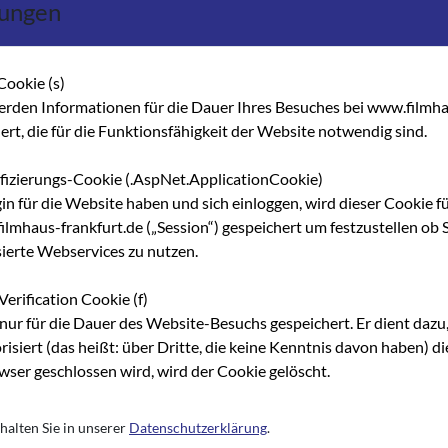
lungen
e, die durch die Digitalisierung winken, beteiligen sie die Majors
ung aber ungeeignet sind für die Filmkunsttheater und tradition
n Films aber sind eben diese Arthouse-Kinos unverzichtbar. Anges
Cookie (s)
zt die Digitalisierung damit nicht nur wirtschaftliche, sondern a
erden Informationen für die Dauer Ihres Besuches bei www.filmha
hert, die für die Funktionsfähigkeit der Website notwendig sind.
sive Marktkonzentration zu befürchten, verbunden mit einer
ifizierungs-Cookie (.AspNet.ApplicationCookie)
gesamt. Daher setzen wir uns nachdrücklich für ein solides
gin für die Website haben und sich einloggen, wird dieser Cookie f
nteil enthält und auch die Filmkunsttheater sowie die Kinos in kl
lmhaus-frankfurt.de („Session“) gespeichert um festzustellen ob S
 Verleiher ihre Einsparpotenziale angemessen weitergeben und
sierte Webservices zu nutzen.
greifen.
Verification Cookie (f)
os in ihrer Existenz gefährdet – zumal DCI weit davon entfernt ist,
nur für die Dauer des Website-Besuchs gespeichert. Er dient dazu,
bestritten geht es bei der Festlegung technischer Standards, die n
risiert (das heißt: über Dritte, die keine Kenntnis davon haben) 
er auch um Marktmacht und Marktanteile. Auch im Hinblick auf 
ser geschlossen wird, wird der Cookie gelöscht.
 (Übergangs-)Lösungen gefordert.
gartigen Theater- und Programmvielfalt hier und in ganz Europa. In
halten Sie in unserer
Datenschutzerklärung
.
der Digitalisierung zu nutzen und nicht durch hohe Kostenhürden 