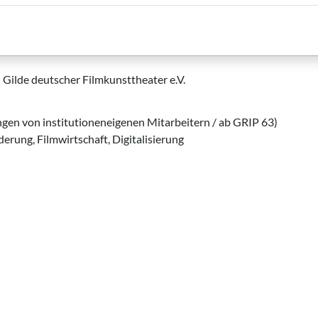
il zu verkehren. Unverzichtbar ist der Erhalt der Unabhängigkeit
ies mit vereinten Kräften, wäre der Nutznießer nicht zuletzt der 
– Gilde deutscher Filmkunsttheater e.V.
ngen von institutioneneigenen Mitarbeitern / ab GRIP 63)
derung, Filmwirtschaft, Digitalisierung