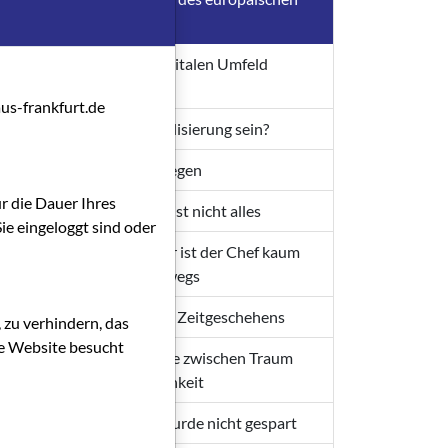
 zwar
Kinofilms
ellen
Sich dem digitalen Umfeld
ichts
anpassen
uch
us-frankfurt.de
Muss Digitalisierung sein?
Fluch und Segen
ür die Dauer Ihres
einen
Die Technik ist nicht alles
ie eingeloggt sind oder
Als Reporter ist der Chef kaum
noch unterwegs
Am Puls des Zeitgeschehens
 zu verhindern, das
och
die Website besucht
den
Eine Branche zwischen Traum
und Wirklichkeit
Mit Kritik wurde nicht gespart
und