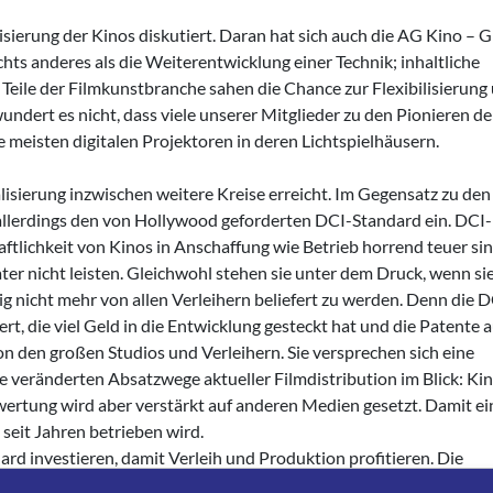
isierung der Kinos diskutiert. Daran hat sich auch die AG Kino – Gi
chts anderes als die Weiterentwicklung einer Technik; inhaltliche
eile der Filmkunstbranche sahen die Chance zur Flexibilisierung
ndert es nicht, dass viele unserer Mitglieder zu den Pionieren de
e meisten digitalen Projektoren in deren Lichtspielhäusern.
sierung inzwischen weitere Kreise erreicht. Im Gegensatz zu den
llerdings den von Hollywood geforderten DCI-Standard ein. DCI-
aftlichkeit von Kinos in Anschaffung wie Betrieb horrend teuer sin
r nicht leisten. Gleichwohl stehen sie unter dem Druck, wenn sie
ftig nicht mehr von allen Verleihern beliefert zu werden. Denn die D
rt, die viel Geld in die Entwicklung gesteckt hat und die Patente a
on den großen Studios und Verleihern. Sie versprechen sich eine
 veränderten Absatzwege aktueller Filmdistribution im Blick: Kin
wertung wird aber verstärkt auf anderen Medien gesetzt. Damit ei
seit Jahren betrieben wird.
ard investieren, damit Verleih und Produktion profitieren. Die
essen definiert haben, müssen indes nicht die Investitionskosten