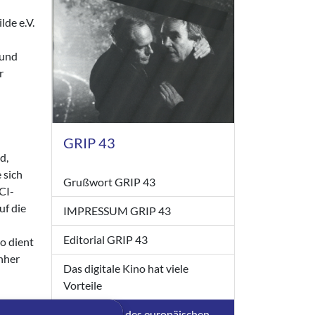
lde e.V.
 und
r
GRIP 43
d,
 sich
Grußwort GRIP 43
CI-
uf die
IMPRESSUM GRIP 43
Editorial GRIP 43
o dient
nher
Das digitale Kino hat viele
Vorteile
 tragen.
Im Interesse des europäischen