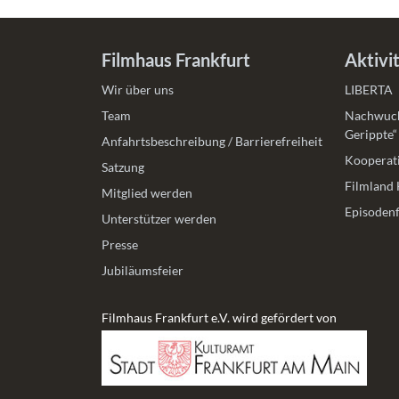
Filmhaus Frankfurt
Aktivi
Wir über uns
LIBERTA
Team
Nachwuch
Gerippte“
Anfahrtsbeschreibung / Barrierefreiheit
Kooperati
Satzung
Filmland 
Mitglied werden
Episodenf
Unterstützer werden
Presse
Jubiläumsfeier
Filmhaus Frankfurt e.V. wird gefördert von