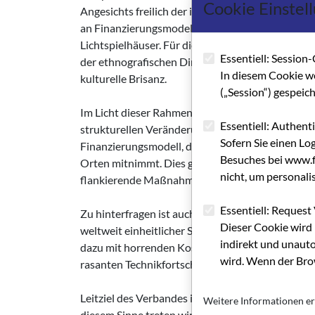
Cookie Einstel
Angesichts freilich der immensen Einsparpotenzial
an Finanzierungsmodellen, die nach Expertenmein
Lichtspielhäuser. Für die Pflege des europäische
Essentiell: Session-
der ethnografischen Dimension dieser Werke besit
In diesem Cookie w
kulturelle Brisanz.
(„Session“) gespeic
Im Licht dieser Rahmenbedingungen ist eine mas
Essentiell: Authent
strukturellen Veränderung der Kinolandschaft ins
Sofern Sie einen Lo
Finanzierungsmodell, das einen leistbaren Eigena
Besuches bei www.fi
Orten mitnimmt. Dies gelingt aber nur, wenn die
nicht, um personali
flankierende Maßnahmen der öffentlichen Hand 
Essentiell: Request 
Zu hinterfragen ist auch eine Norm, die viele Kin
Dieser Cookie wird 
weltweit einheitlicher Standard zu sein. Denn un
indirekt und unauto
dazu mit horrenden Kosten verbunden sind, imm
wird. Wenn der Brow
rasanten Technikfortschritt sind hier geeignete
Leitziel des Verbandes ist die Stärkung der einzi
Weitere Informationen er
diesem Sinne treten wir dafür ein, die Chancen 