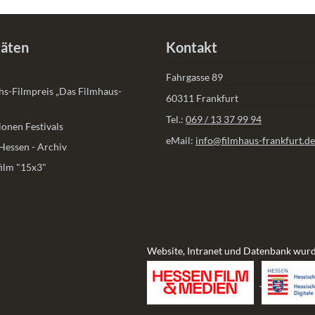
täten
Kontakt
Fahrgasse 89
s-Filmpreis „Das Filmhaus-
60311 Frankfurt
Tel.:
069 / 13 37 99 94
onen Festivals
eMail:
info@filmhaus-frankfurt.de
Hessen - Archiv
ilm "15x3"
Website, Intranet und Datenbank wurd