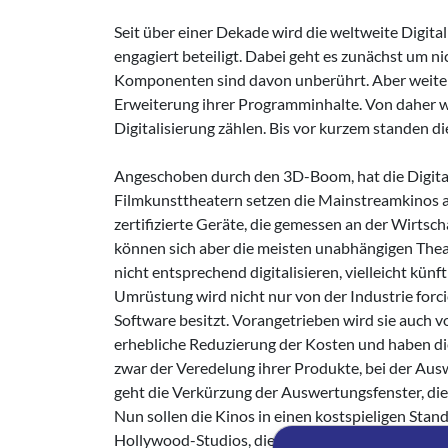
Seit über einer Dekade wird die weltweite Digital
engagiert beteiligt. Dabei geht es zunächst um ni
Komponenten sind davon unberührt. Aber weite T
Erweiterung ihrer Programminhalte. Von daher wu
Digitalisierung zählen. Bis vor kurzem standen di
Angeschoben durch den 3D-Boom, hat die Digitali
Filmkunsttheatern setzen die Mainstreamkinos a
zertifizierte Geräte, die gemessen an der Wirtsch
können sich aber die meisten unabhängigen Theate
nicht entsprechend digitalisieren, vielleicht kün
Umrüstung wird nicht nur von der Industrie forcie
Software besitzt. Vorangetrieben wird sie auch v
erhebliche Reduzierung der Kosten und haben die
zwar der Veredelung ihrer Produkte, bei der Aus
geht die Verkürzung der Auswertungsfenster, die 
Nun sollen die Kinos in einen kostspieligen Stand
Hollywood-Studios, die die Norm nach ihren Inter