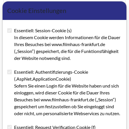
Grußwort GRIP 42
Cookie Einstellungen
IMPRESSUM GRIP 42
Editorial GRIP 42
Essentiell: Session-Cookie (s)
In diesem Cookie werden Informationen für die Dauer
Entwicklungsschübe für Kreativstandorte
Ihres Besuches bei www.filmhaus-frankfurt.de
(„Session“) gespeichert, die für die Funktionsfähigkeit
Anlaufstelle für Frankfurts Kreativszene
der Website notwendig sind.
„Frankfurt vereint viele Attribute“
Essentiell: Authentifizierungs-Cookie
Auf Wissen und Kreativität bauen
(.AspNet.ApplicationCookie)
Sofern Sie einen Login für die Website haben und sich
Gemeinsame Förderarbeit ausbauen
einloggen, wird dieser Cookie für die Dauer Ihres
Ateliers und Appartments unter einem Dach
Besuches bei www.filmhaus-frankfurt.de („Session“)
gespeichert um festzustellen ob Sie eingeloggt sind
Den Horizont nach Osten erweitern
oder nicht, um personalisierte Webservices zu nutzen.
Optimale Video-Qualität
Essentiell: Request Verification Cookie (f)