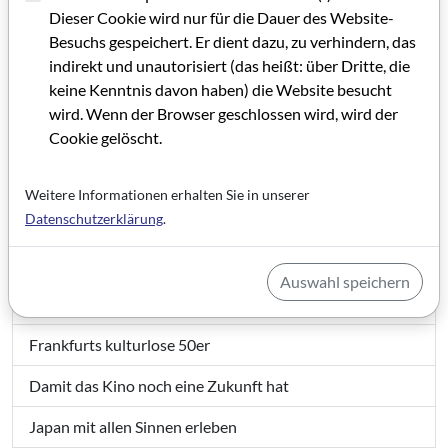
Ein Kronzeuge des investigativen Journalismus
Dieser Cookie wird nur für die Dauer des Website-
Besuchs gespeichert. Er dient dazu, zu verhindern, das
Förderung des deutschen Kinofilms in Gefahr?
indirekt und unautorisiert (das heißt: über Dritte, die
keine Kenntnis davon haben) die Website besucht
Thesen zur Lehre vom bewegten Bild
wird. Wenn der Browser geschlossen wird, wird der
Cookie gelöscht.
The Winner is ...
"Hessen Talents" auf der Berlinale
Weitere Informationen erhalten Sie in unserer
Datenschutzerklärung
.
Amerika muss sich öffnen
Der Experimentalfilm ist ein Schatz
Auswahl speichern
Mit neuen Akzenten erfolgreich
Frankfurts kulturlose 50er
Damit das Kino noch eine Zukunft hat
Japan mit allen Sinnen erleben