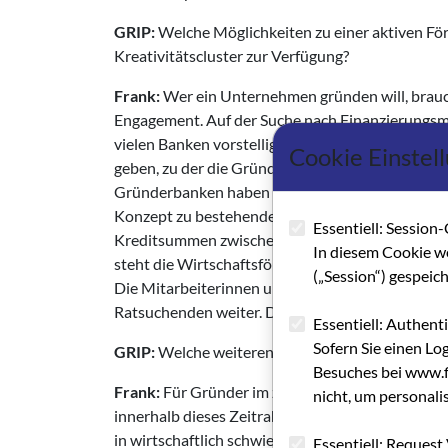
GRIP:
Welche Möglichkeiten zu einer aktiven Fö
Kreativitätscluster zur Verfügung?
Frank:
Wer ein Unternehmen gründen will, brauc
Engagement. Auf der Suche nach Finanzierungsmö
vielen Banken vorstellig werden – ein Prozess, d
Cookie Einstel
geben, zu der die Gründer gehen können. Diese ü
Gründerbanken haben ihre Beteiligung an dem F
Konzept zu bestehenden Bundes- und Landesför
Essentiell: Session-
Kreditsummen zwischen 2.500 und 50.000 Euro d
In diesem Cookie w
steht die Wirtschaftsförderung Frankfurt als e
(„Session“) gespeic
Die Mitarbeiterinnen und Mitarbeiter bieten Ein
Ratsuchenden weiter. Dazu gehören auch die G
Essentiell: Authent
Sofern Sie einen Lo
GRIP:
Welche weiteren Maßnahmen der Förderung
Besuches bei www.fi
Frank:
Für Gründer im zweiten oder dritten Jahr 
nicht, um personali
innerhalb dieses Zeitrahmens aus den jungen 
in wirtschaftlich schwierigen Zeiten zahlt sich
Essentiell: Request 