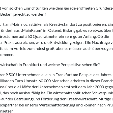
t von solchen Einrichtungen wie dem gerade eröffneten Gründer
 Bedarf gerecht zu werden?
furt am Main noch stärker als Kreativstandort zu positionieren. Ein
e Gründerhaus „MainRaum" im Ostend. Bislang gab es so etwas übe
 Büroräumen auf 560 Quadratmeter ein sehr guter Anfang. Ob die
er Praxis ausreichen, wird die Entwicklung zeigen. Die Nachfrage 
 ist im Vorfeld zumindest groß, aber es müssen auch überzeuge
ekommen.
wirtschaft in Frankfurt und welche Perspektive sehen Sie?
ber 9.500 Unternehmen allein in Frankfurt am Beispiel des Jahres
Milliarden Euro Umsatz. 60.000 Menschen arbeiten in dieser Branc
ass über die Hälfte der Unternehmen erst seit dem Jahr 2000 geg
l, das noch ausbaufähig ist. Ein wirtschaftspolitischer Schwerpunk
b auf der Betreuung und Förderung der Kreativwirtschaft. Mutige
prechpartner bei unserer Wirtschaftförderung und können nach Pr
msetzen.