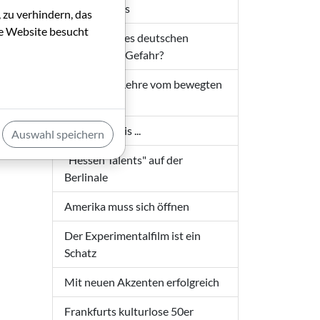
Journalismus
 zu verhindern, das
die Website besucht
Förderung des deutschen
Kinofilms in Gefahr?
dt,
Thesen zur Lehre vom bewegten
piele
Bild
The Winner is ...
Auswahl speichern
ive
"Hessen Talents" auf der
Berlinale
Amerika muss sich öffnen
Der Experimentalfilm ist ein
Schatz
Mit neuen Akzenten erfolgreich
Frankfurts kulturlose 50er