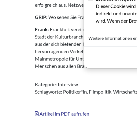
erfolgreich aus. Netzwerke spielen selbstverständl
Dieser Cookie wird 
indirekt und unauto
GRIP:
Wo sehen Sie Frankfurt im Wettbewerb mi
wird. Wenn der Brow
Frank:
Frankfurt vereint viele Attribute. Unsere 
Stadt der Kulturbranche und touristischer Anzieh
Weitere Informationen er
aus der sich bietenden Branchenvielfalt. Denken
hervorragenden Verkehrsanbindungen bis hin zu
Mainmetropole für Unternehmensansiedlungen, abe
Menschen aus allen Branchen.
Kategorie: Interview
Schlagworte: Politiker*in, Filmpolitik, Wirtschaf
Artikel im PDF aufrufen