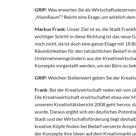
GRIP:
Was erwarten Sie als Wirtschaftsdezernen
„MainRaum“? Reicht eine Etage, um wirklich dem
Markus Frank:
Unser Ziel ist es, die Stadt Frank
wichtiger Schritt in diese Richtung ist das neu
noch nicht, da ist doch eine ganze Etage mit 18
Räumlichkeiten für den tatsächlichen Bedarf in d
Unternehmensgründern aus der Kreativwirtschaft
Konzepte vorgestellt werden, um ein Büro zu b
GRIP:
Welchen Stellenwert geben Sie der Kreativ
Frank:
Bei der Kreativwirtschaft reden wir von ü
Die Kreativwirtschaft erwirtschaftet etwa vier 
unserem Kreativitätsbericht 2008 geht hervor, d
wurde. Daraus ergibt sich ein deutliches Potentia
Stadt und der Wirtschaftsförderung liegt deshal
kreative Köpfe finden bei Bedarf versierte Ans
der Konzepte ihre Ideen auf dem Kreativmarkt u