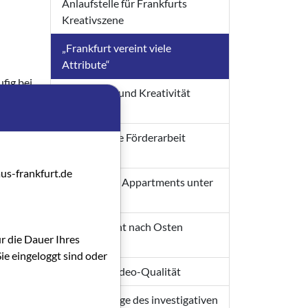
Anlaufstelle für Frankfurts
Kreativszene
„Frankfurt vereint viele
Attribute“
fig bei
Auf Wissen und Kreativität
lle
bauen
chs
nzenden
Gemeinsame Förderarbeit
ausbauen
dem
us-frankfurt.de
gung.
Ateliers und Appartments unter
einem Dach
Den Horizont nach Osten
ür die Dauer Ihres
erweitern
ie eingeloggt sind oder
Optimale Video-Qualität
Gerade
Ein Kronzeuge des investigativen
misch