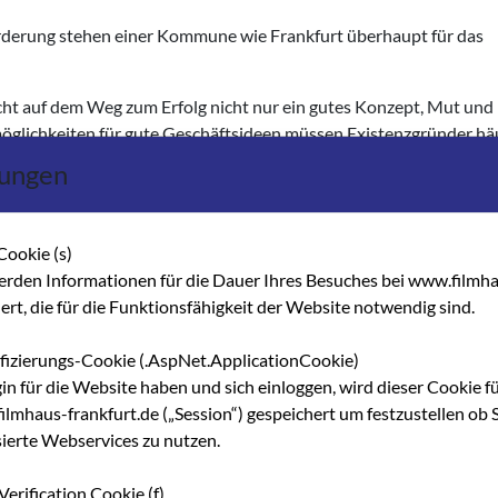
rderung stehen einer Kommune wie Frankfurt überhaupt für das
ht auf dem Weg zum Erfolg nicht nur ein gutes Konzept, Mut und
glichkeiten für gute Geschäftsideen müssen Existenzgründer häu
en wir abkürzen möchten. Deshalb wird es künftig eine zentrale Ste
lungen
berprüft den Kreditantrag, das Konzept und den Businessplan. Se
rankfurter Gründerfonds signalisiert. Zusammen mit einem ergä
derprogrammen soll damit der Zugang zur Finanzierung von
Cookie (s)
ann für Erstgründungen in Frankfurt erleichtert werden. Außer
erden Informationen für die Dauer Ihres Besuches bei www.filmha
ine Art „Wegweiser“ für Gründer und junge Unternehmen zur Verfü
hert, die für die Funktionsfähigkeit der Website notwendig sind.
stiegsberatungen und helfen als Netzwerk-Kontaktleitstelle den
ründungsberatung und mögliche Gründungsfinanzierung.
ifizierungs-Cookie (.AspNet.ApplicationCookie)
gin für die Website haben und sich einloggen, wird dieser Cookie f
 dürfen wir noch für die Zukunft erwarten?
lmhaus-frankfurt.de („Session“) gespeichert um festzustellen ob S
werden wir spezielle Beratungsangebote entwickeln. Ziel ist, dass
sierte Webservices zu nutzen.
Unternehmen eine Marke mit hohem Wiedererkennungswert wird. 
 dafür ein von Anfang an überzeugendes Firmenkonzept auch ökono
Verification Cookie (f)