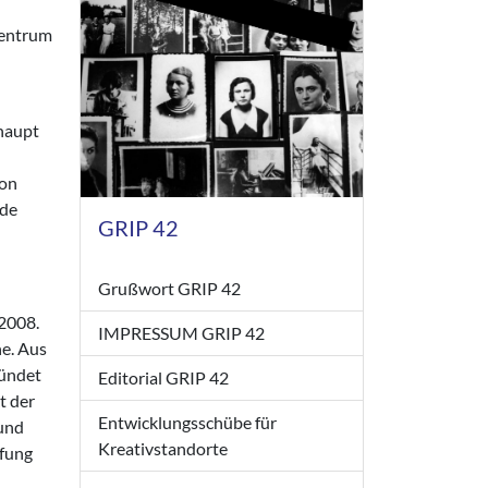
zentrum
rhaupt
von
nde
GRIP 42
Grußwort GRIP 42
 2008.
IMPRESSUM GRIP 42
he. Aus
ründet
Editorial GRIP 42
t der
Entwicklungsschübe für
 und
Kreativstandorte
üfung