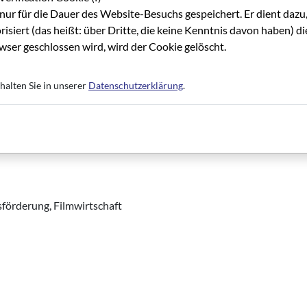
ich ebenfalls ein wichtige Rolle.
nur für die Dauer des Website-Besuchs gespeichert. Er dient dazu,
risiert (das heißt: über Dritte, die keine Kenntnis davon haben) 
t anderen Kreativstandorten in Deutschland und Europa?
ser geschlossen wird, wird der Cookie gelöscht.
Stadt ist multikultureller Messestandort, ist Bankenstadt, Sportsta
ungspunkt für internationale Gäste. Allein das sind wichtige Beis
halten Sie in unserer
Datenschutzerklärung
.
 Sie außerdem an die guten infrastrukturellen Angebote: von den
 schnellen Datenleitungen. Das alles zusammen macht die
r auch für Arbeitskräfte besonders attraktiv. Das gilt für kreat
tsförderung, Filmwirtschaft