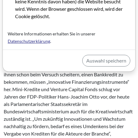
keine Kenntnis davon haben) die Website besucht
Gesamtbeschäftigung. Mit der Verbandsgründung wollen die
wird. Wenn der Browser geschlossen wird, wird der
Initiatoren dem Wirtschaftszweig zu neuem
Cookie gelöscht.
Selbstverständnis verhelfen und die Rahmenbedingungen
verbessern.
Weitere Informationen erhalten Sie in unserer
Doch was nützen die schönsten Förderprogramme und
Datenschutzerklärung
.
politischen Initiativen, wenn ein wichtiges Schmiermittel des
Wachstumsmotors fehlt: das Geld? 94 Prozent der
Unternehmen der deutschen Kultur- und Kreativwirtschaft
Auswahl speichern
sind kapitalschwache Kleinstunternehmen. Weil viele von
ihnen schon beim Versuch scheitern, einen Bankkredit zu
bekommen, müssen „innovative Finanzierungsinstrumente“
her. Mini-Kredite und Venture Capital Fonds schlug vor
Jahren der FDP-Politiker Hans-Joachim Otto vor, der heute
als Parlamentarischer Staatssekretär im
Bundeswirtschaftsministerium auch für die Kreativwirtschaft
zuständig ist. „Um zukünftig Innovationen und Wachstum
nachhaltig zu fördern, bedarf es eines Umdenkens bei der
Vergabe von Krediten für die Akteure der Branche“,