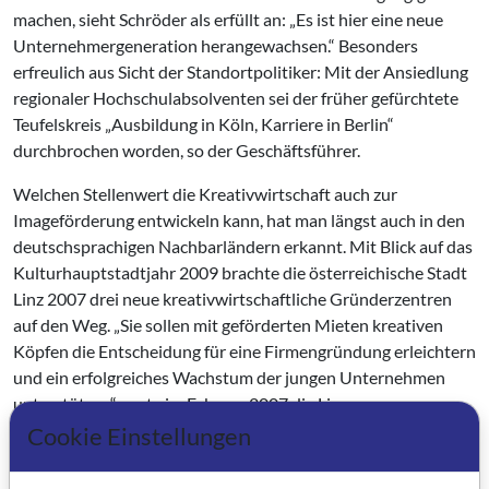
machen, sieht Schröder als erfüllt an: „Es ist hier eine neue
Unternehmergeneration herangewachsen.“ Besonders
erfreulich aus Sicht der Standortpolitiker: Mit der Ansiedlung
regionaler Hochschulabsolventen sei der früher gefürchtete
Teufelskreis „Ausbildung in Köln, Karriere in Berlin“
durchbrochen worden, so der Geschäftsführer.
Welchen Stellenwert die Kreativwirtschaft auch zur
Imageförderung entwickeln kann, hat man längst auch in den
deutschsprachigen Nachbarländern erkannt. Mit Blick auf das
Kulturhauptstadtjahr 2009 brachte die österreichische Stadt
Linz 2007 drei neue kreativwirtschaftliche Gründerzentren
auf den Weg. „Sie sollen mit geförderten Mieten kreativen
Köpfen die Entscheidung für eine Firmengründung erleichtern
und ein erfolgreiches Wachstum der jungen Unternehmen
unterstützen“, sagte im Februar 2007 die Linzer
Wirtschaftsreferentin Susanne Wegscheider.
Cookie Einstellungen
In Kooperation mit der Stadt sind Flächen von jeweils von 500