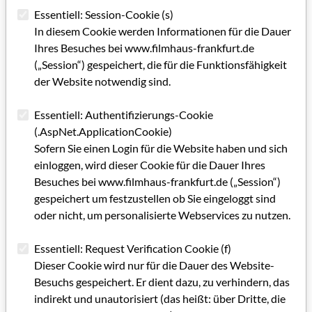
Quadratmetern mit einer maximalen Monatsmiete von 5,50
Essentiell: Session-Cookie (s)
Euro pro Quadratmeter bereit gestellt worden. Die Stadt
In diesem Cookie werden Informationen für die Dauer
förderte den Unternehmensstart durch gestaffelte
Ihres Besuches bei www.filmhaus-frankfurt.de
Mietzuschüsse für die ersten 40 Quadratmeter. Und die
(„Session“) gespeichert, die für die Funktionsfähigkeit
Förderung fiel auf fruchtbaren Boden: Eine Studie vom März
der Website notwendig sind.
2006 kam zu dem Ergebnis, dass nach einer engeren
Begriffsdefinition von Kreativwirtschaft 1.982 Betriebe mit
Essentiell: Authentifizierungs-Cookie
30.253 Beschäftigten in dem Segment aktiv sind, das
(.AspNet.ApplicationCookie)
entspricht zwölf Prozent der Betriebe und acht Prozent der
Sofern Sie einen Login für die Website haben und sich
Beschäftigten in der Stadtregion Linz.
einloggen, wird dieser Cookie für die Dauer Ihres
Besuches bei www.filmhaus-frankfurt.de („Session“)
Nachdem sich in der Region Berlin schon 2002 etwa 200
gespeichert um festzustellen ob Sie eingeloggt sind
Firmen zu "media.net berlin-brandenburg", einem
oder nicht, um personalisierte Webservices zu nutzen.
branchenübergreifenden Bündnis für Unternehmen der
Kreativwirtschaft, zusammengeschlossen haben, erreichte
Essentiell: Request Verification Cookie (f)
eine ähnliche Initiative in der Schweiz die nationale Ebene. Im
Dieser Cookie wird nur für die Dauer des Website-
Oktober 2009 gründete sich in Zürich der Verband
Besuchs gespeichert. Er dient dazu, zu verhindern, das
Kreativwirtschaft Schweiz. Gerade in Zürich bestreitet die
indirekt und unautorisiert (das heißt: über Dritte, die
Branche mit mehr als acht Prozent einen beachtlichen Teil der